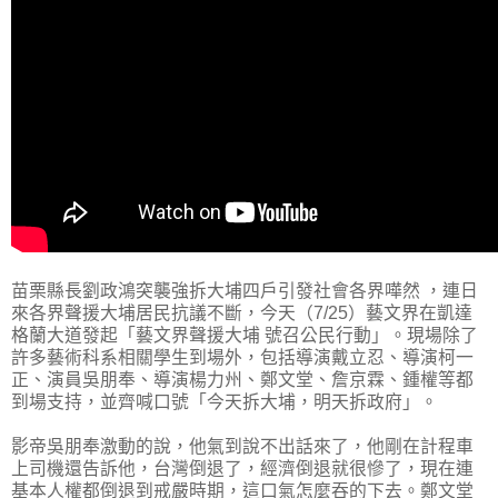
苗栗縣長劉政鴻突襲強拆大埔四戶引發社會各界嘩然 ，連日
來各界聲援大埔居民抗議不斷，今天（7/25）藝文界在凱達
格蘭大道發起「藝文界聲援大埔 號召公民行動」。現場除了
許多藝術科系相關學生到場外，包括導演戴立忍、導演柯一
正、演員吳朋奉、導演楊力州、鄭文堂、詹京霖、鍾權等都
到場支持，並齊喊口號「今天拆大埔，明天拆政府」。
影帝吳朋奉激動的說，他氣到說不出話來了，他剛在計程車
上司機還告訴他，台灣倒退了，經濟倒退就很慘了，現在連
基本人權都倒退到戒嚴時期，這口氣怎麼吞的下去。鄭文堂