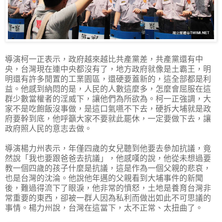
導演柯一正表示，政府越來越比共產黨差，共產黨還有中
央，台灣現在連中央都沒有了，地方政府就像是土霸王，明
明還有許多閒置的工業園區，還硬要蓋新的，這全部都是利
益。他感到納悶的是，人民的人數這麼多，怎麼會屈服在這
群少數當權者的淫威下，讓他們為所欲為。柯一正強調，大
家不是吃飽飯沒事做，是這口氣嚥不下去，硬拆大埔就是政
府要幹到底，他呼籲大家不要就此罷休，一定要做下去，讓
政府照人民的意志去做。
導演楊力州表示，年僅四歲的女兒聽到他要去參加抗議，竟
然說「我也要跟爸爸去抗議」，他感嘆的說，他從未想過要
教一個四歲的孩子什麼是抗議，這是作為一個父親的悲哀，
也是台灣的沈淪。他說他年邁的父親看到大埔事件的新聞
後，難過得流下了眼淚，他非常的憤怒，土地是養育台灣非
常重要的東西，卻被一群人因為私利而做出如此不可思議的
事情。楊力州說，台灣在這當下，太不正常、太扭曲了。