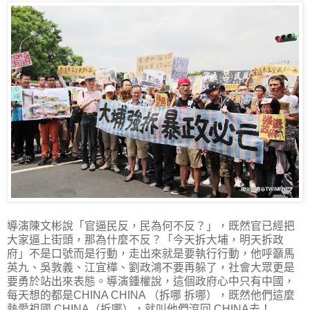
導演陳文彬說「官逼民反，民為何不反？」，既然官已經把
大家逼上街頭，那為什麼不反？「今天拆大埔，明天拆政
府」不是口號而是行動，走出來就是要執行行動，他呼籲馬
英九、吳敦義、江宜樺、劉政鴻不要再躲了，社會大眾更是
要勇於站出來表態。導演鍾權說，這個政府心中只有中國，
每天想的都是CHINA CHINA （拆哪 拆哪），既然他們這麼
熱愛祖國 CHINA（拆哪），就叫他們滾回 CHINA去！