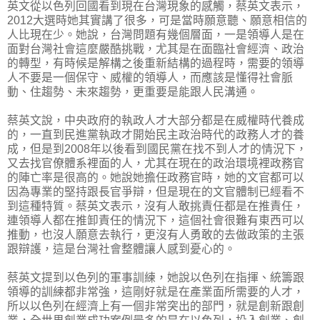
英文從以色列回國看到現在台灣現象的感觸，蔡英文表示，
2012大選時她其實講了很多，可是當時願意聽、願意相信的
人比現在少。她說，台灣問題有幾個層面，一是領導人是在
面對台灣社會這麼嚴酷挑戰，尤其是在面臨社會經濟、政治
的轉型，有時候是解構之後重新結構的過程時，需要的領導
人不要是一個保守、威權的領導人，而應該是懂得社會脈
動、住趨勢、未來趨勢，更重要是能跟人民溝通。
蔡英文說，中央政府的執政人才大部分都是在威權時代養成
的，一直到民進黨執政才開始民主政治時代的政務人才的養
成，但是到2008年以後看到國民黨在找不到人才的情況下，
又去找官僚體系裡面的人，尤其在現在的政治環境裡政務官
的陣亡率是很高的。她說她擔任政務官時，她的文官都可以
因為專業的堅持跟長官爭辯，但是現在的文官體制已經看不
到這種特質。蔡英文表示，沒有人敢挑責任都是在推責任，
連領導人都在推卸責任的情況下，這個社會很難有東西可以
推動，也沒人願意去執行，更沒有人勇敢的去做政策的主張
跟辯護，這是台灣社會整體讓人感到憂心的。
蔡英文提到以色列的軍事訓練，她說以色列在指揮、統籌跟
領導的訓練都非常強，這剛好就是在產業面所需要的人才，
所以以色列在經濟上有一個非常突出的部門，就是創新跟創