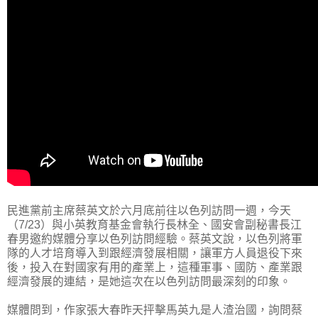
民進黨前主席蔡英文於六月底前往以色列訪問一週，今天
（7/23）與小英教育基金會執行長林全、國安會副秘書長江
春男邀約媒體分享以色列訪問經驗。蔡英文說，以色列將軍
隊的人才培育導入到跟經濟發展相關，讓軍方人員退役下來
後，投入在對國家有用的產業上，這種軍事、國防、產業跟
經濟發展的連結，是她這次在以色列訪問最深刻的印象。
媒體問到，作家張大春昨天抨擊馬英九是人渣治國，詢問蔡