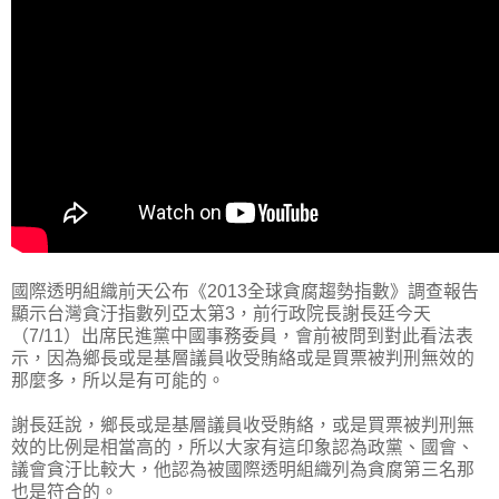
國際透明組織前天公布《2013全球貪腐趨勢指數》調查報告
顯示台灣貪汙指數列亞太第3，前行政院長謝長廷今天
（7/11）出席民進黨中國事務委員，會前被問到對此看法表
示，因為鄉長或是基層議員收受賄絡或是買票被判刑無效的
那麼多，所以是有可能的。
謝長廷說，鄉長或是基層議員收受賄絡，或是買票被判刑無
效的比例是相當高的，所以大家有這印象認為政黨、國會、
議會貪汙比較大，他認為被國際透明組織列為貪腐第三名那
也是符合的。