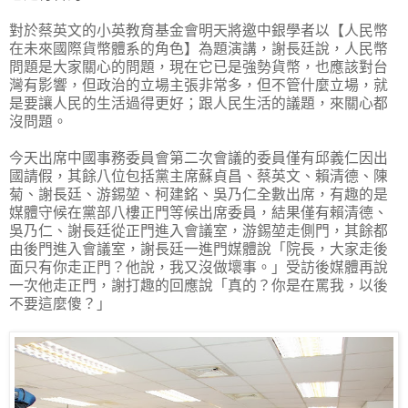
對於蔡英文的小英教育基金會明天將邀中銀學者以【人民幣
在未來國際貨幣體系的角色】為題演講，謝長廷說，人民幣
問題是大家關心的問題，現在它已是強勢貨幣，也應該對台
灣有影響，但政治的立場主張非常多，但不管什麼立場，就
是要讓人民的生活過得更好；跟人民生活的議題，來關心都
沒問題。
今天出席中國事務委員會第二次會議的委員僅有邱義仁因出
國請假，其餘八位包括黨主席蘇貞昌、蔡英文、賴清德、陳
菊、謝長廷、游錫堃、柯建銘、吳乃仁全數出席，有趣的是
媒體守候在黨部八樓正門等候出席委員，結果僅有賴清德、
吳乃仁、謝長廷從正門進入會議室，游錫堃走側門，其餘都
由後門進入會議室，謝長廷一進門媒體說「院長，大家走後
面只有你走正門？他說，我又沒做壞事。」受訪後媒體再說
一次他走正門，謝打趣的回應說「真的？你是在罵我，以後
不要這麼傻？」