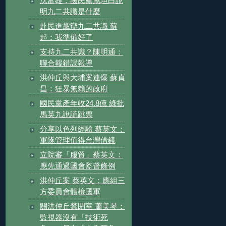
沈富雄：國民黨應坦白說
明九二共識是什麼
赴民進黨辯九二共識 蘇
起：我準備好了
支持九二共識？陳明通：
聯合報錯誤報導
洪仲丘與大埔案連爆 蘇貞
昌：狂暴無賴的政府
國民黨產年收24.8億 綠批
馬英九說謊跳票
分享以色列經驗 蔡英文：
軍隊管理值得台灣借鏡
立院審「服貿」蔡英文：
應先通過國會監督條例
洪仲丘案 蔡英文：應組三
方委員會體檢國軍
關洪仲丘禁閉室 蕭美琴：
監視器沒有「技術死