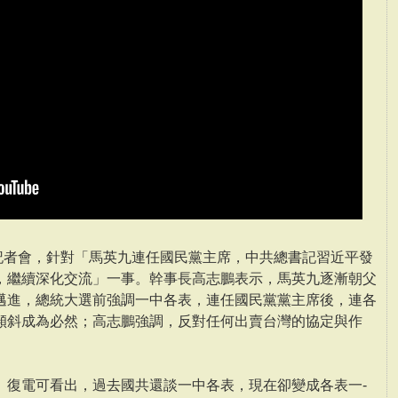
開記者會，針對「馬英九連任國民黨主席，中共總書記習近平發
，繼續深化交流」一事。幹事長高志鵬表示，馬英九逐漸朝父
邁進，總統大選前強調一中各表，連任國民黨黨主席後，連各
傾斜成為必然；高志鵬強調，反對任何出賣台灣的協定與作
、復電可看出，過去國共還談一中各表，現在卻變成各表一­