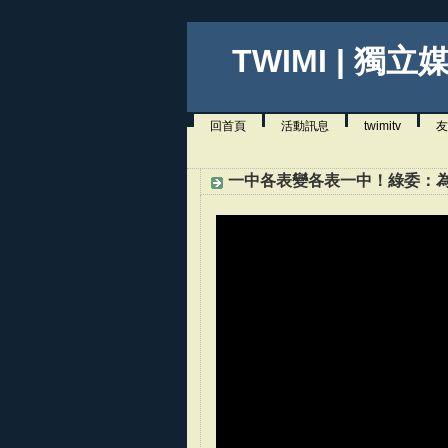
TWIMI | 獨立
回首頁
活動訊息
twimitv
友
一中各表變各表一中！綠委：