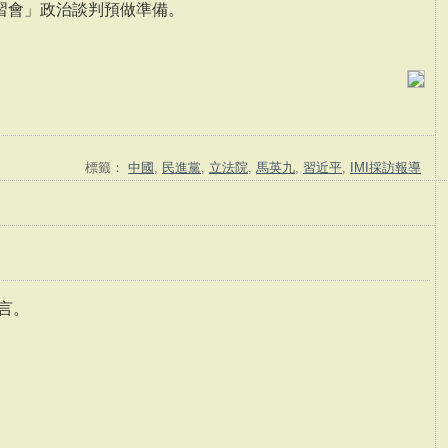
習會」政治談判預做準備。
標籤：
中國
,
民進黨
,
立法院
,
馬英九
,
習近平
,
IMI採訪報導
言。