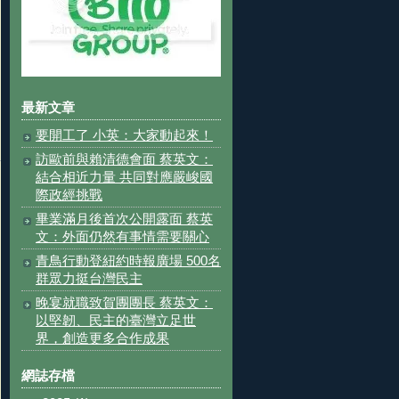
最新文章
要開工了 小英：大家動起來！
訪歐前與賴清德會面 蔡英文：
結合相近力量 共同對應嚴峻國
際政經挑戰
畢業滿月後首次公開露面 蔡英
文：外面仍然有事情需要關心
青鳥行動登紐約時報廣場 500名
群眾力挺台灣民主
晚宴就職致賀團團長 蔡英文：
以堅韌、民主的臺灣立足世
界，創造更多合作成果
網誌存檔