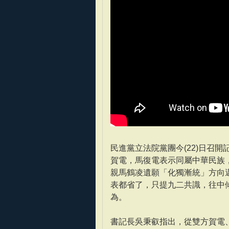
民進黨立法院黨團今(22)日召
賀電，馬復電表示同屬中華民族
親馬鶴凌遺願「化獨漸統」方向
表都省了，只提九二共識，往中
為。
書記長吳秉叡指出，從雙方賀電