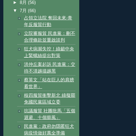
►
8月
(56)
▼
7月
(66)
占領立法院 奪回未來-青
年反服貿行動
立院審服貿 民進黨：刪不
合理條款並重啟談判
狂犬病瀕失控！綠籲中央
上緊螺絲提出對策
洪仲丘案起訴 民進黨：交
待不清越描越黑
蔡英文「站在巨人的肩膀
看世界」
核四服貿衝擊新北 綠擬罷
免國民黨區域立委
抗議服貿 社團批馬「五個
迴避、十個膨風」
民進黨：政府勿隱匿狂犬
病疫情做好萬全準備