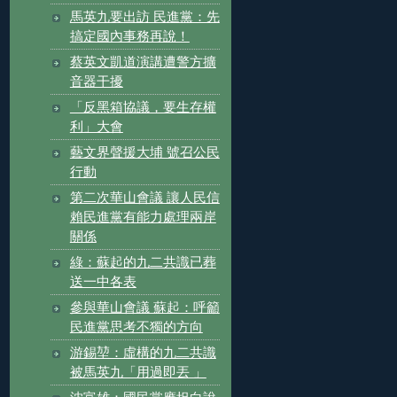
馬英九要出訪 民進黨：先
搞定國內事務再說！
蔡英文凱道演講遭警方擴
音器干擾
「反黑箱協議，要生存權
利」大會
藝文界聲援大埔 號召公民
行動
第二次華山會議 讓人民信
賴民進黨有能力處理兩岸
關係
綠：蘇起的九二共識已葬
送一中各表
參與華山會議 蘇起：呼籲
民進黨思考不獨的方向
游錫堃：虛構的九二共識
被馬英九「用過即丟 」