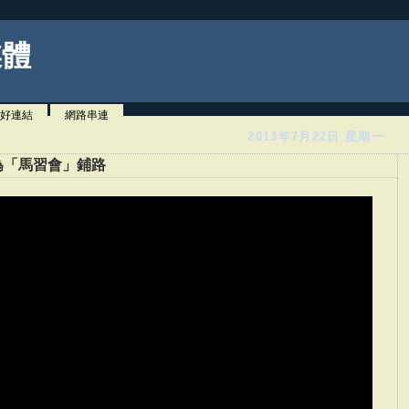
媒體
好連結
網路串連
2013年7月22日 星期一
為「馬習會」鋪路