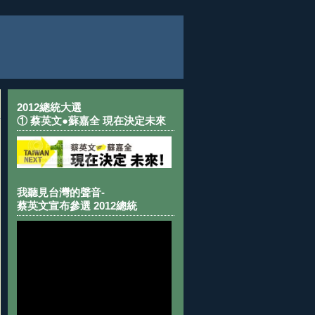
2012總統大選
① 蔡英文●蘇嘉全 現在決定未來
我聽見台灣的聲音-
蔡英文宣布參選 2012總統