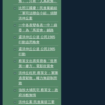
角」，只有「人為死角」
比照江國慶！民進黨籲組
「軍司法聯合小組」偵辦
洪仲丘案
一中各表變各表一中！綠
委：為「馬習會」鋪路
還洪仲丘公道 公民1985
行動追思晚會
還洪仲丘公道 公民1985
行動
蔡英文出席吳寶春「世界
第一麥方」電影欣賞會
洪仲丘枉死 蔡英文：軍隊
過度鬆散，權力無節制所
致
強拆大埔民宅 蔡英文：政
府冷酷無情
洪仲丘案 民進黨提三要