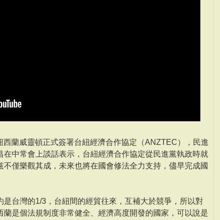
在紐西蘭威靈頓正式簽署台紐經濟合作協定（ANZTEC），民進
昌在中常會上談話表示，台紐經濟合作協定從民進黨執政時就
黨不僅樂觀其成，未來也將在國會修法全力支持，儘早完成國
是台灣的1/3，台紐間的經貿往來，互補大於競爭，所以對
西蘭是個法規制度非常健全、經濟高度開發的國家，可以說是