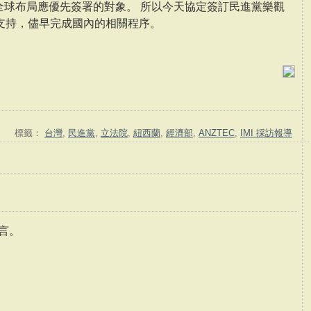
全球布局應優先簽署的對象。 所以今天協定簽訂民進黨樂觀
支持，儘早完成國內的相關程序。
標籤：
台灣
,
民進黨
,
立法院
,
紐西蘭
,
經濟部
,
ANZTEC
,
IMI 採訪報導
言。