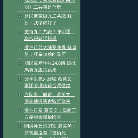
沈富雄：國民黨應坦白說
明九二共識是什麼
赴民進黨辯九二共識 蘇
起：我準備好了
支持九二共識？陳明通：
聯合報錯誤報導
洪仲丘與大埔案連爆 蘇貞
昌：狂暴無賴的政府
國民黨產年收24.8億 綠批
馬英九說謊跳票
分享以色列經驗 蔡英文：
軍隊管理值得台灣借鏡
立院審「服貿」蔡英文：
應先通過國會監督條例
洪仲丘案 蔡英文：應組三
方委員會體檢國軍
關洪仲丘禁閉室 蕭美琴：
監視器沒有「技術死