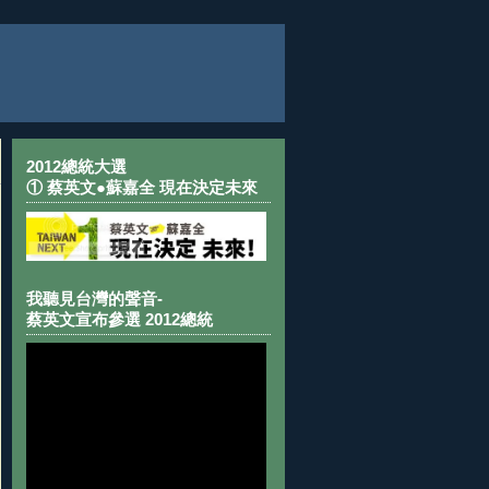
2012總統大選
① 蔡英文●蘇嘉全 現在決定未來
我聽見台灣的聲音-
蔡英文宣布參選 2012總統