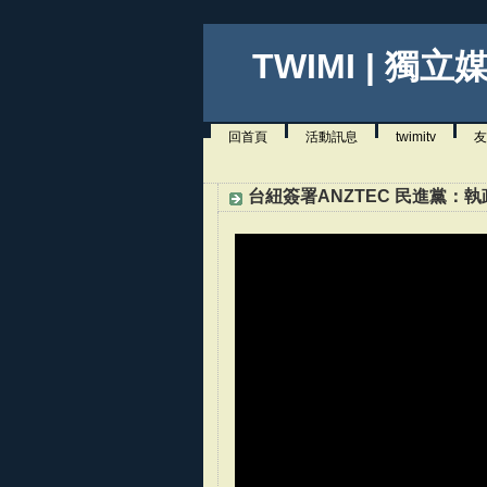
TWIMI | 獨立
回首頁
活動訊息
twimitv
友
台紐簽署ANZTEC 民進黨：