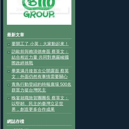
最新文章
要開工了 小英：大家動起來！
訪歐前與賴清德會面 蔡英文：
結合相近力量 共同對應嚴峻國
際政經挑戰
畢業滿月後首次公開露面 蔡英
文：外面仍然有事情需要關心
青鳥行動登紐約時報廣場 500名
群眾力挺台灣民主
晚宴就職致賀團團長 蔡英文：
以堅韌、民主的臺灣立足世
界，創造更多合作成果
網誌存檔