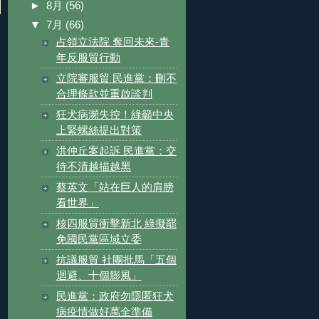
►
8月
(56)
▼
7月
(66)
占領立法院 奪回未來-青
年反服貿行動
立院審服貿 民進黨：刪不
合理條款並重啟談判
狂犬病瀕失控！綠籲中央
上緊螺絲提出對策
洪仲丘案起訴 民進黨：交
待不清越描越黑
蔡英文「站在巨人的肩膀
看世界」
核四服貿衝擊新北 綠擬罷
免國民黨區域立委
抗議服貿 社團批馬「五個
迴避、十個膨風」
民進黨：政府勿隱匿狂犬
病疫情做好萬全準備