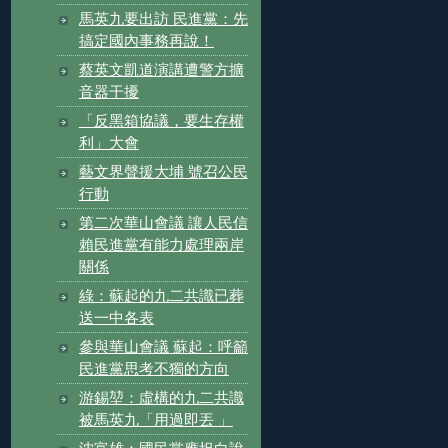
馬英九要出訪 民進黨：先
搞定國內事務再說！
蔡英文凱道演講遭警方擴
音器干擾
「反黑箱協議，要生存權
利」大會
藝文界聲援大埔 號召公民
行動
第二次華山會議 讓人民信
賴民進黨有能力處理兩岸
關係
綠：蘇起的九二共識已葬
送一中各表
參與華山會議 蘇起：呼籲
民進黨思考不獨的方向
游錫堃：虛構的九二共識
被馬英九「用過即丟 」