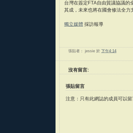
台灣在簽定FTA自由貿議協議的
其成，未來也將在國會修法全力
獨立媒體
採訪報導
張貼者：
jessie
於
下午4:14
沒有留言:
張貼留言
注意：只有此網誌的成員可以留