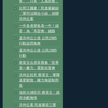
角」，只有「人為死角」
比照江國慶！民進黨籲組
「軍司法聯合小組」偵辦
洪仲丘案
一中各表變各表一中！綠
委：為「馬習會」鋪路
還洪仲丘公道 公民1985
行動追思晚會
還洪仲丘公道 公民1985
行動
蔡英文出席吳寶春「世界
第一麥方」電影欣賞會
洪仲丘枉死 蔡英文：軍隊
過度鬆散，權力無節制所
致
強拆大埔民宅 蔡英文：政
府冷酷無情
洪仲丘案 民進黨提三要