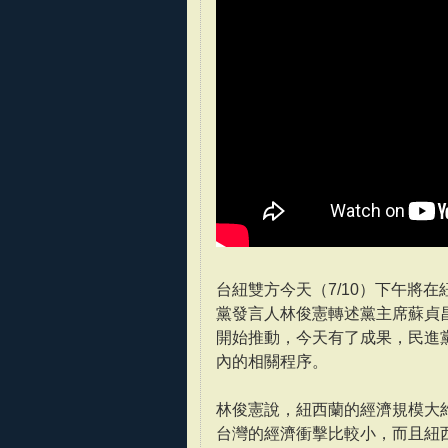
台紐雙方今天（7/10）下午將
黨發言人林俊憲轉述黨主席蘇貞
開始推動，今天有了成果，民進
內的相關程序。
林俊憲說，紐西蘭的經濟規模大約
台灣的經濟衝擊比較小，而且紐