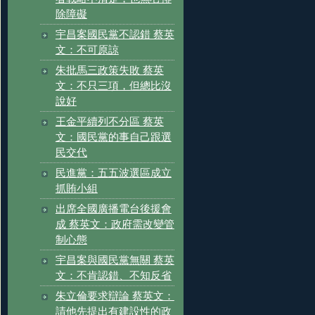
除障礙
宇昌案國民黨不認錯 蔡英
文：不可原諒
朱批馬三政策失敗 蔡英
文：不只三項，但總比沒
說好
王金平續列不分區 蔡英
文：國民黨的事自己跟選
民交代
民進黨：五五波選區成立
抓賄小組
出席全國廣播電台後援會
成 蔡英文：政府需改變管
制心態
宇昌案與國民黨無關 蔡英
文：不肯認錯、不知反省
朱立倫要求辯論 蔡英文：
請他先提出有建設性的政