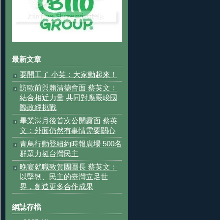
最新文章
要開工了 小英：大家動起來！
訪歐前與賴清德會面 蔡英文：
結合相近力量 共同對應嚴峻國
際政經挑戰
畢業滿月後首次公開露面 蔡英
文：外面仍然有事情需要關心
青鳥行動登紐約時報廣場 500名
群眾力挺台灣民主
晚宴就職致賀團團長 蔡英文：
以堅韌、民主的臺灣立足世
界，創造更多合作成果
網誌存檔