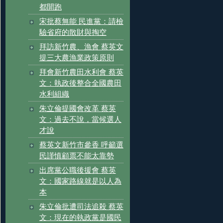
都開跑
宋批蔡無能 民進黨：請檢
驗省府的散財與掏空
拜訪新竹農、漁會 蔡英文
提三大農漁業政策原則
拜會新竹農田水利會 蔡英
文：執政後整合全國農田
水利組織
朱立倫提國會改革 蔡英
文：過去不說，當候選人
才說
蔡英文新竹市參香 呼籲選
民謹慎顧票不能太靠勢
出席黨公職後援會 蔡英
文：國家路線就是以人為
本
朱立倫批遭司法追殺 蔡英
文：現在的執政黨是國民