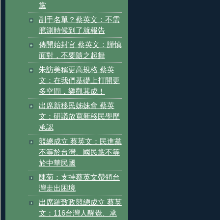
黨
副手名單？蔡英文：不需
臆測時候到了就報告
傳開始封官 蔡英文：謹慎
面對，不要隨之起舞
朱訪美稱更高規格 蔡英
文：在我們基礎上打開更
多空間，樂觀其成！
出席新移民姊妹會 蔡英
文：研議放寬新移民學歷
承認
競總成立 蔡英文：民進黨
不等於台灣、國民黨不等
於中華民國
陳菊：支持蔡英文帶領台
灣走出困境
出席羅致政競總成立 蔡英
文：116台灣人醒覺、承