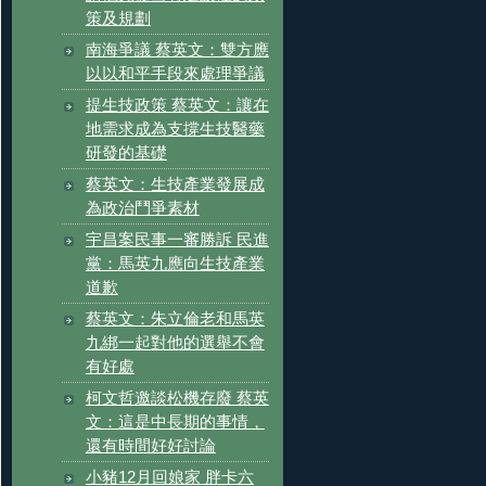
策及規劃
南海爭議 蔡英文：雙方應
以以和平手段來處理爭議
提生技政策 蔡英文：讓在
地需求成為支撐生技醫藥
研發的基礎
蔡英文：生技產業發展成
為政治鬥爭素材
宇昌案民事一審勝訴 民進
黨：馬英九應向生技產業
道歉
蔡英文：朱立倫老和馬英
九綁一起對他的選舉不會
有好處
柯文哲邀談松機存廢 蔡英
文：這是中長期的事情，
還有時間好好討論
小豬12月回娘家 胖卡六