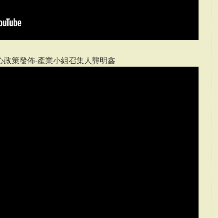
心政策發佈-產業小組召集人龔明鑫