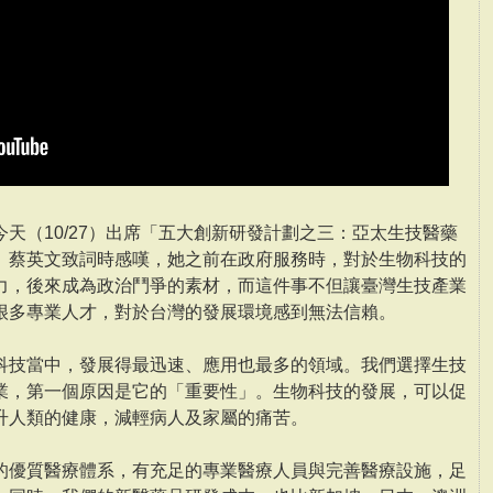
天（10/27）出席「五大創新研發計劃之三：亞太生技醫藥
。蔡英文致詞時感嘆，她之前在政府服務時，對於生物科技的
力，後來成為政治鬥爭的素材，而這件事不但讓臺灣生技產業
很多專業人才，對於台灣的發展環境感到無法信賴。
科技當中，發展得最迅速、應用也最多的領域。我們選擇生技
業，第一個原因是它的「重要性」。生物科技的發展，可以促
升人類的健康，減輕病人及家屬的痛苦。
的優質醫療體系，有充足的專業醫療人員與完善醫療設施，足