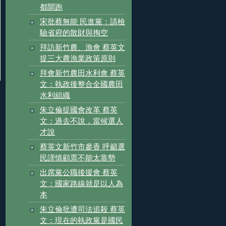
都開跑
宋批蔡無能 民進黨：請檢
驗省府的散財與掏空
拜訪新竹農、漁會 蔡英文
提三大農漁業政策原則
拜會新竹農田水利會 蔡英
文：執政後整合全國農田
水利組織
朱立倫提國會改革 蔡英
文：過去不說，當候選人
才說
蔡英文新竹市參香 呼籲選
民謹慎顧票不能太靠勢
出席黨公職後援會 蔡英
文：國家路線就是以人為
本
朱立倫批遭司法追殺 蔡英
文：現在的執政黨是國民