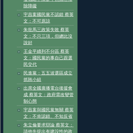
除障礙
宇昌案國民黨不認錯 蔡英
文：不可原諒
朱批馬三政策失敗 蔡英
文：不只三項，但總比沒
說好
王金平續列不分區 蔡英
文：國民黨的事自己跟選
民交代
民進黨：五五波選區成立
抓賄小組
出席全國廣播電台後援會
成 蔡英文：政府需改變管
制心態
宇昌案與國民黨無關 蔡英
文：不肯認錯、不知反省
朱立倫要求辯論 蔡英文：
請他先提出有建設性的政