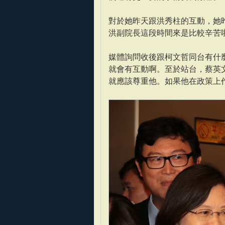
對於她昨天跟洪秀柱的互動，她
洪副院長這段時間來是比較辛苦
媒體詢問收後跟柯文哲同台有什
就會有互動啊。至於站台，蔡英
就應該尊重他。如果他在政策上