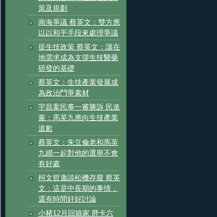
策及規劃
南海爭議 蔡英文：雙方應
以以和平手段來處理爭議
提生技政策 蔡英文：讓在
地需求成為支撐生技醫藥
研發的基礎
蔡英文：生技產業發展成
為政治鬥爭素材
宇昌案民事一審勝訴 民進
黨：馬英九應向生技產業
道歉
蔡英文：朱立倫老和馬英
九綁一起對他的選舉不會
有好處
柯文哲邀談松機存廢 蔡英
文：這是中長期的事情，
還有時間好好討論
小豬12月回娘家 胖卡六