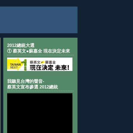
2012總統大選
① 蔡英文●蘇嘉全 現在決定未來
我聽見台灣的聲音-
蔡英文宣布參選 2012總統