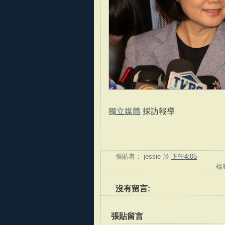
獨立媒體
採訪報導
張貼者：
jessie
於
下午4:05
標
沒有留言:
張貼留言