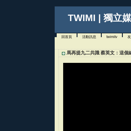
TWIMI | 獨立
回首頁
活動訊息
twimitv
友
馬再提九二共識 蔡英文：這個