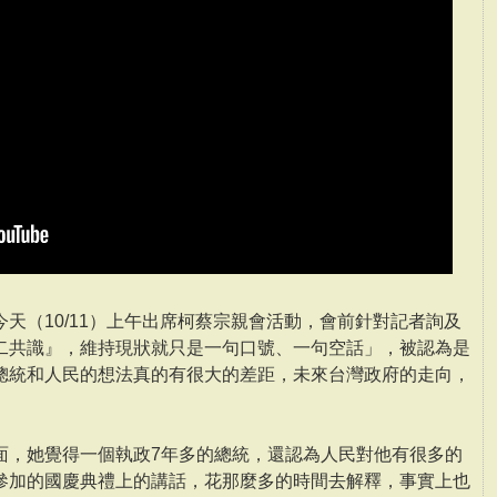
天（10/11）上午出席柯蔡宗親會活動，會前針對記者詢及
二共識』，維持現狀就只是一句口號、一句空話」，被認為是
總統和人民的想法真的有很大的差距，未來台灣政府的走向，
面，她覺得一個執政7年多的總統，還認為人民對他有很多的
參加的國慶典禮上的講話，花那麼多的時間去解釋，事實上也