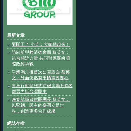
最新文章
要開工了 小英：大家動起來！
訪歐前與賴清德會面 蔡英文：
結合相近力量 共同對應嚴峻國
際政經挑戰
畢業滿月後首次公開露面 蔡英
文：外面仍然有事情需要關心
青鳥行動登紐約時報廣場 500名
群眾力挺台灣民主
晚宴就職致賀團團長 蔡英文：
以堅韌、民主的臺灣立足世
界，創造更多合作成果
網誌存檔