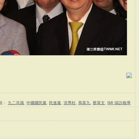
籤：
九二共識
,
中國國民黨
,
民進黨
,
洪秀柱
,
馬英九
,
蔡英文
,
IMI 採訪報導