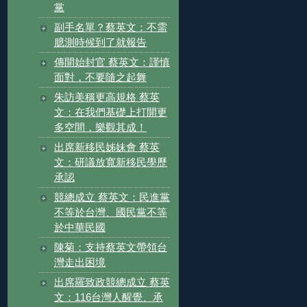
黨
副手名單？蔡英文：不需
臆測時候到了就報告
傳開始封官 蔡英文：謹慎
面對，不要隨之起舞
朱訪美稱更高規格 蔡英
文：在我們基礎上打開更
多空間，樂觀其成！
出席新移民姊妹會 蔡英
文：研議放寬新移民學歷
承認
競總成立 蔡英文：民進黨
不等於台灣、國民黨不等
於中華民國
陳菊：支持蔡英文帶領台
灣走出困境
出席羅致政競總成立 蔡英
文：116台灣人醒覺、承