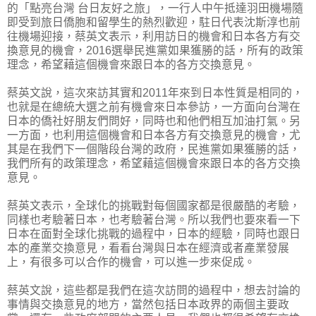
的「點亮台灣 台日友好之旅」，一行人中午抵達羽田機場隨
即受到旅日僑胞和留學生的熱烈歡迎，駐日代表沈斯淳也前
往機場迎接，蔡英文表示，利用訪日的機會和日本各方有交
換意見的機會，2016選舉民進黨如果獲勝的話，所有的政策
理念，希望藉這個機會來跟日本的各方交換意見。
蔡英文說，這次來訪其實和2011年來到日本性質是相同的，
也就是在總統大選之前有機會來日本參訪，一方面向台灣在
日本的僑社好朋友們問好，同時也和他們相互加油打氣。另
一方面，也利用這個機會和日本各方有交換意見的機會，尤
其是在我們下一個階段台灣的政府，民進黨如果獲勝的話，
我們所有的政策理念，希望藉這個機會來跟日本的各方交換
意見。
蔡英文表示，全球化的挑戰對每個國家都是很嚴酷的考驗，
同樣也考驗著日本，也考驗著台灣。所以我們也要來看一下
日本在面對全球化挑戰的過程中，日本的經驗，同時也跟日
本的產業交換意見，看看台灣與日本在經濟或者產業發展
上，有很多可以合作的機會，可以進一步來促成。
蔡英文說，這些都是我們在這次訪問的過程中，想去討論的
事情與交換意見的地方，當然包括日本政界的兩個主要政