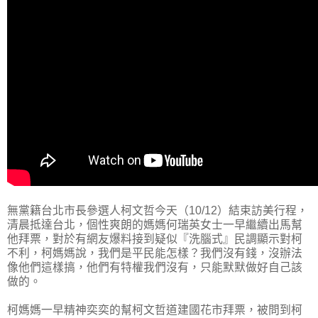
無黨籍台北市長參選人柯文哲今天（10/12）結束訪美行程，
清晨抵達台北，個性爽朗的媽媽何瑞英女士一早繼續出馬幫
他拜票，對於有網友爆料接到疑似『洗腦式』民調顯示對柯
不利，柯媽媽說，我們是平民能怎樣？我們沒有錢，沒辦法
像他們這樣搞，他們有特權我們沒有，只能默默做好自己該
做的。
柯媽媽一早精神奕奕的幫柯文哲道建國花市拜票，被問到柯