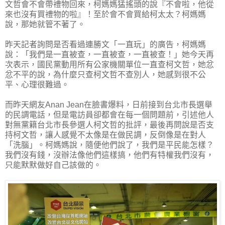
文哲會不會帶禮物回來，柯媽媽猛搖頭的說『不會啦，他從
來也沒有買禮物的啦』！至於會不會買給柯太太？柯媽媽
說，那她就管不著了。
昨天記者詢問是否看過連勝文「一直玩」的廣告，柯媽媽
說：「我們是一直被查，一直被查，一直被查！」她今天再
次表示，國民黨動用所有公家機關單位一直查柯文哲，她忿
忿不平的說，為什麼只查柯文哲不查別人，她感到很不公
平、心理很難過。
而昨天網友Anan Jean在臉書爆料，日前接到台北市長選舉
的民調電話，但是電訪員卻都會在每一個問題前，引述他人
對無黨籍台北市長參選人柯文哲的批評，最後再問說是否支
持柯文哲，讓人感覺不太像是在做民調，反倒像是在對人
「洗腦」。柯媽媽說，隨便他們說了，我們是平民能怎樣？
我們沒有錢，沒辦法像他們這樣搞，他們有特權我們沒有，
只能默默做好自己該做的。