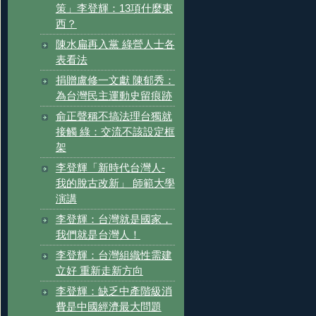
策」李登輝：13項什麼東
西？
陳水扁再入黨 綠營人士各
表看法
捐贈盧修一文獻 陳郁秀：
為台灣民主運動史留痕跡
俞正聲稱不搞法理台獨就
接觸 綠：交流不該設定框
架
李登輝「新時代台灣人-
我的脫古改新」 師範大學
演講
李登輝：台灣就是國家，
我們就是台灣人！
李登輝：台灣組織性需建
立好 重新走新方向
李登輝：缺乏中產階級消
費是中國經濟最大問題