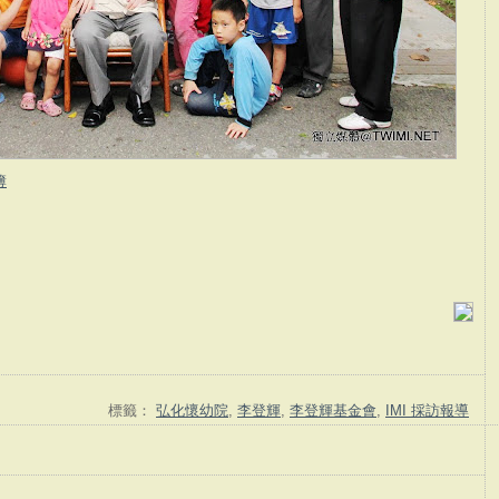
簿
標籤：
弘化懷幼院
,
李登輝
,
李登輝基金會
,
IMI 採訪報導