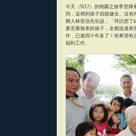
今天（5/17）的桃園之旅李登
同，這裡的孩子四肢健全、沒有
辦人林至信先生說，「拜託想了
要丟棄無辜的孩子，全都送過來
作，已逾四十年多了！有希望有
福利工作。