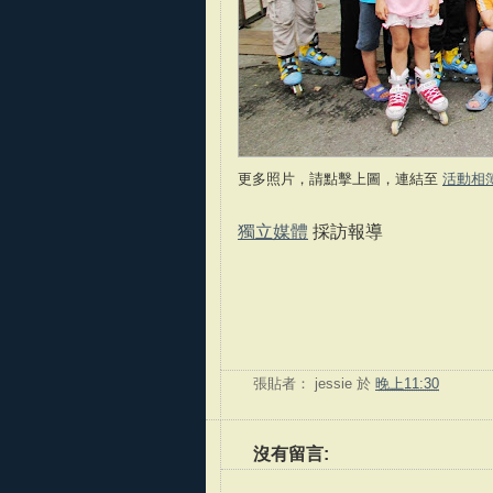
更多照片，請點擊上圖，連結至
活動相
獨立媒體
採訪報導
張貼者：
jessie
於
晚上11:30
沒有留言: