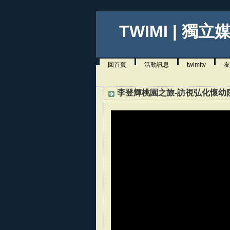
TWIMI | 獨立
回首頁
活動訊息
twimitv
友
李登輝桃園之旅-訪視弘化懷幼