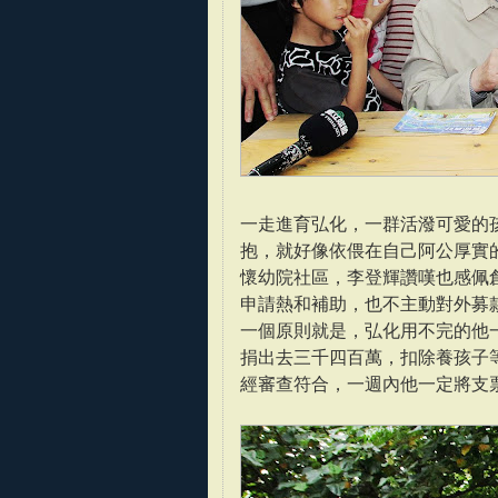
一走進育弘化，一群活潑可愛的
抱，就好像依偎在自己阿公厚實
懷幼院社區，李登輝讚嘆也感佩
申請熱和補助，也不主動對外募
一個原則就是，弘化用不完的他
捐出去三千四百萬，扣除養孩子
經審查符合，一週內他一定將支