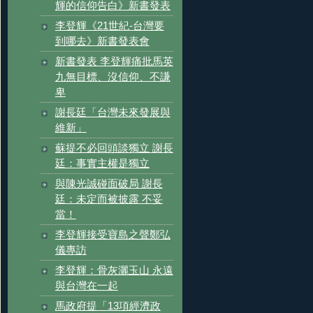
輝的信仰告白》新書發表
李登輝《21世紀-台灣要
到哪去》新書發表會
新書發表 李登輝痛批馬英
九無目標、沒信仰、不謙
卑
謝長廷「台灣未來發展與
維新」
蘇提不必回頭談獨立 謝長
廷：事實主權是獨立
與陳光誠碰面破局 謝長
廷：未定而被披露 不妥
當！
李登輝接受寶島之聲鄭弘
儀專訪
李登輝：骨灰灑玉山 永遠
與台灣在一起
馬政府提「13項經濟政