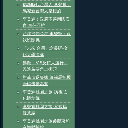
倡新時代台灣人 李登輝：
馬喊新台灣人是錯的
李登輝：政府不善用國安
會 責任互推
台聯提罷免馬 李登輝：跟
我沒關係
「未來‧台灣」謝長廷-文
化大學演講
響應「519反核大遊行」
民進黨要角上街頭
對菲進退失據 綠籲馬把握
籌碼步步為營
李登輝桃園之旅-訪視弘
化懷幼院
李登輝桃園之旅-參觀福
源茶廠
李登輝桃園之旅參觀東和
音樂體驗館