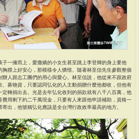
孩子一擁而上，愛撒嬌的小女生甚至跳上李登輝的身上要他
的胸膛上好安心，那模樣令人憐惜。隨著林至信先生參觀整個
創辦人跟志工團們的用心與愛心。林至信說，他從來不跟政府
款、募物資，只要認同弘化的人主動捐贈什麼他都收，但他有
一定轉捐出去。光是去年弘化收到的捐款就有八千八百萬，他
等費用剩下約二千萬現金，只要有人來跟他申請補助，資格一
票寄出，他號稱弘化應該是全台灣行政效率最高的地方。