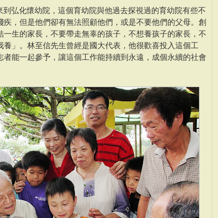
輝來到弘化懷幼院，這個育幼院與他過去探視過的育幼院有些不
殘疾，但是他們卻有無法照顧他們，或是不要他們的父母。創
結一生的家長，不要帶走無辜的孩子，不想養孩子的家長，不
我養」。林至信先生曾經是國大代表，他很歡喜投入這個工
志者能一起參予，讓這個工作能持續到永遠，成個永續的社會