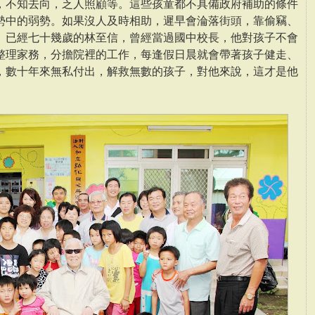
，不知去向，乏人照顧等。這些孩童都不具備政府補助的條件
勢中的弱勢。如果沒人及時相助，遲早會淪落街頭，靠偷竊、
。已經七十幾歲的林至信，曾經當過國中校長，他對孩子不會
整理家務，分擔院裡的工作，每逢假日晨就會帶著孩子健走、
，數十年來無私付出，解救無數的孩子，對他來說，這才是他