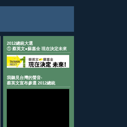
2012總統大選
① 蔡英文●蘇嘉全 現在決定未來
我聽見台灣的聲音-
蔡英文宣布參選 2012總統