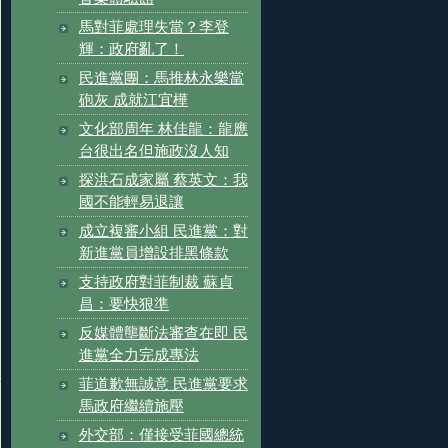
馬對菲處理失當？李登
輝：政府亂了！
民進黨團：馬推林永樂當
砲灰 成就江宜樺
文化部周年 林佳龍：龍應
台很出名但施政沒人知
探洪石成家屬 蔡英文：我
國不能輕易退讓
成立複審小組 民進黨：對
新進黨員增設排黑條款
支持政府對菲制裁 蘇貞
昌：要快狠準
反媒體壟斷法審查在即 民
進黨全力完成專法
菲道歉無誠意 民進黨要求
馬政府繼續施壓
外交部：僅接受菲國總統