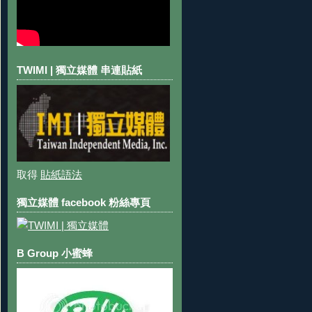
TWIMI | 獨立媒體 串連貼紙
取得
貼紙語法
獨立媒體 facebook 粉絲專頁
B Group 小蜜蜂