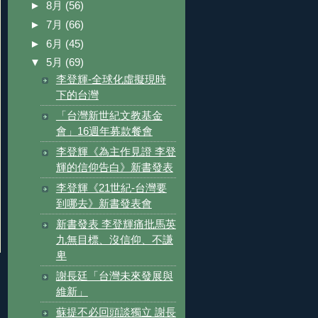
►
8月
(56)
►
7月
(66)
►
6月
(45)
▼
5月
(69)
李登輝-全球化虛擬現時
下的台灣
「台灣新世紀文教基金
會」16週年募款餐會
李登輝《為主作見證 李登
輝的信仰告白》新書發表
李登輝《21世紀-台灣要
到哪去》新書發表會
新書發表 李登輝痛批馬英
九無目標、沒信仰、不謙
卑
謝長廷「台灣未來發展與
維新」
蘇提不必回頭談獨立 謝長