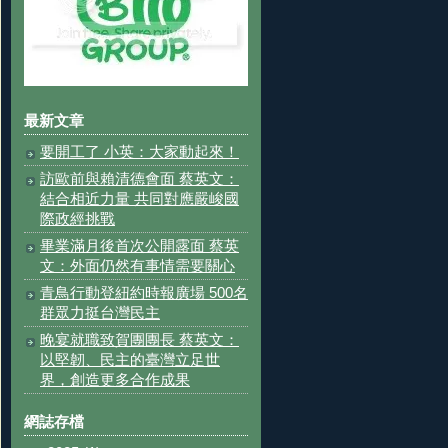
最新文章
要開工了 小英：大家動起來！
訪歐前與賴清德會面 蔡英文：
結合相近力量 共同對應嚴峻國
際政經挑戰
畢業滿月後首次公開露面 蔡英
文：外面仍然有事情需要關心
青鳥行動登紐約時報廣場 500名
群眾力挺台灣民主
晚宴就職致賀團團長 蔡英文：
以堅韌、民主的臺灣立足世
界，創造更多合作成果
網誌存檔