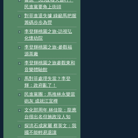
響應「519反核大遊行」
民進黨要角上街頭
對菲進退失據 綠籲馬把握
籌碼步步為營
李登輝桃園之旅-訪視弘
化懷幼院
李登輝桃園之旅-參觀福
源茶廠
李登輝桃園之旅參觀東和
音樂體驗館
馬對菲處理失當？李登
輝：政府亂了！
民進黨團：馬推林永樂當
砲灰 成就江宜樺
文化部周年 林佳龍：龍應
台很出名但施政沒人知
探洪石成家屬 蔡英文：我
國不能輕易退讓