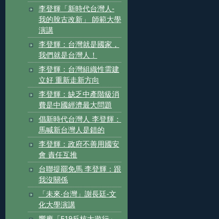
李登輝「新時代台灣人-
我的脫古改新」 師範大學
演講
李登輝：台灣就是國家，
我們就是台灣人！
李登輝：台灣組織性需建
立好 重新走新方向
李登輝：缺乏中產階級消
費是中國經濟最大問題
倡新時代台灣人 李登輝：
馬喊新台灣人是錯的
李登輝：政府不善用國安
會 責任互推
台聯提罷免馬 李登輝：跟
我沒關係
「未來‧台灣」謝長廷-文
化大學演講