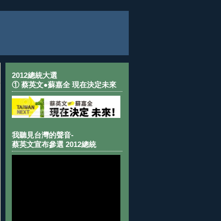
2012總統大選
① 蔡英文●蘇嘉全 現在決定未來
我聽見台灣的聲音-
蔡英文宣布參選 2012總統