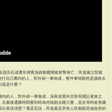
」船員洪石成遭菲律賓漁政船艦開槍射擊身亡，民進黨立院黨
只會打自己圈內的人，對外卻一事無成，整件事情顯然是讓林永
到底是什麼？
圈內的人，對外卻一事無成，深夜凌晨外交部長開記者會之
，在最後通牒時間要到時為何就跑去睡大覺，是在等時差美國
該出來說清楚？潘孟安說，民進黨及所有人民都願意做政府的