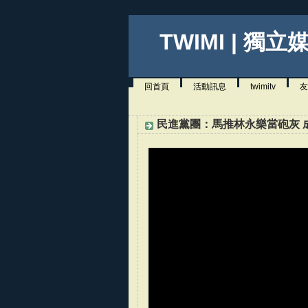
TWIMI | 獨立
回首頁
活動訊息
twimitv
友
民進黨團：馬推林永樂當砲灰 