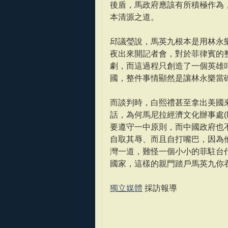
後盾，馬政府應該有所積極作為
本清源之道。
邱議瑩說，馬英九根本是用林永
夜出來開記者會，對於菲律賓的
劇，而這過程只創造了一個英雄
國，整件事情顯然是讓林永樂當
而談判時，白熙禮甚至拿出美國
話，為何馬尼拉經濟文化辦事處(
要遵守一中原則，而中國政府也
自取其辱、而且自打嘴巴，因為
灣一道，難怪一個小小的菲駐台
國家，這樣的親門踏戶馬英九你
獨立媒體
採訪報導