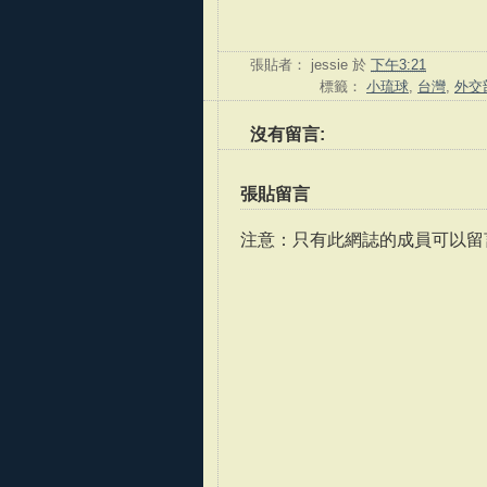
張貼者：
jessie
於
下午3:21
標籤：
小琉球
,
台灣
,
外交
沒有留言:
張貼留言
注意：只有此網誌的成員可以留