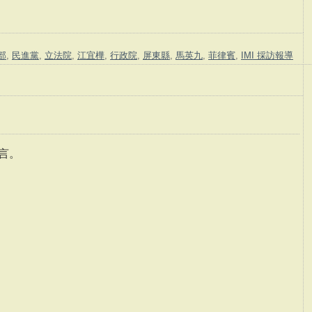
部
,
民進黨
,
立法院
,
江宜樺
,
行政院
,
屏東縣
,
馬英九
,
菲律賓
,
IMI 採訪報導
言。