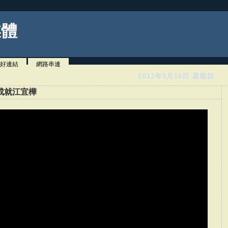
媒體
好連結
網路串連
2013年5月16日 星期四
成就江宜樺