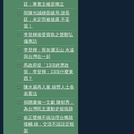
廷：事實主權是獨立
與陳光誠碰面破局 謝長
廷：未定而被披露 不妥
當！
李登輝接受寶島之聲鄭弘
儀專訪
李登輝：骨灰灑玉山 永遠
與台灣在一起
馬政府提「13項經濟政
策」李登輝：13項什麼東
西？
陳水扁再入黨 綠營人士各
表看法
捐贈盧修一文獻 陳郁秀：
為台灣民主運動史留痕跡
俞正聲稱不搞法理台獨就
接觸 綠：交流不該設定框
架