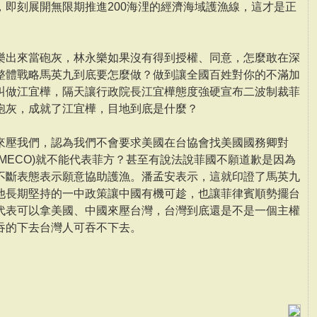
，即刻展開無限期推進200海浬的經濟海域護漁線，這才是正
樂出來當砲灰，林永樂如果沒有得到授權、同意，怎麼敢在深
整體戰略馬英九到底要怎麼做？做到讓全國百姓對你的不滿加
叫做江宜樺，隔天讓行政院長江宜樺態度強硬宣布二波制裁菲
砲灰，成就了江宜樺，目地到底是什麼？
來壓我們，認為我們不會要求美國在台協會找美國國務卿對
MECO)就不能代表菲方？甚至有說法說菲國不願道歉是因為
不斷表態表示願意協助護漁。潘孟安表示，這就印證了馬英九
他長期堅持的一中政策讓中國有機可趁，也讓菲律賓順勢擺台
代表可以拿美國、中國來壓台灣，台灣到底還是不是一個主權
吞的下去台灣人可吞不下去。