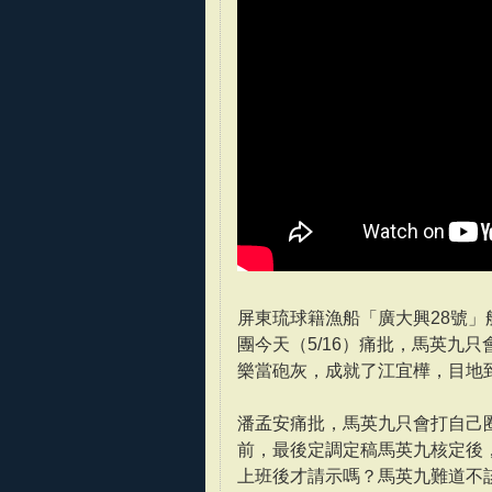
屏東琉球籍漁船「廣大興28號
團今天（5/16）痛批，馬英九
樂當砲灰，成就了江宜樺，目地
潘孟安痛批，馬英九只會打自己
前，最後定調定稿馬英九核定後
上班後才請示嗎？馬英九難道不