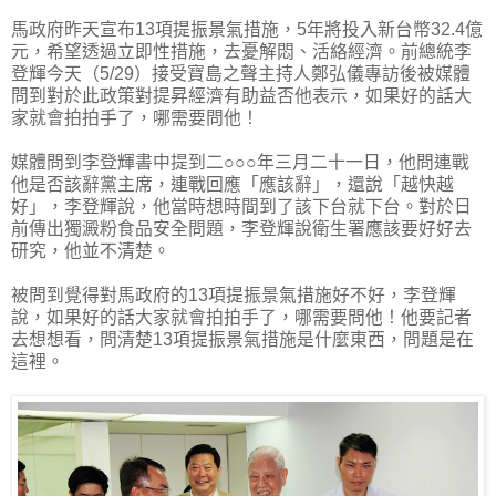
馬政府昨天宣布13項提振景氣措施，5年將投入新台幣32.4億
元，希望透過立即性措施，去憂解悶、活絡經濟。前總統李
登輝今天（5/29）接受寶島之聲主持人鄭弘儀專訪後被媒體
問到對於此政策對提昇經濟有助益否他表示，如果好的話大
家就會拍拍手了，哪需要問他！
媒體問到李登輝書中提到二○○○年三月二十一日，他問連戰
他是否該辭黨主席，連戰回應「應該辭」，還說「越快越
好」，李登輝說，他當時想時間到了該下台就下台。對於日
前傳出獨澱粉食品安全問題，李登輝說衛生署應該要好好去
研究，他並不清楚。
被問到覺得對馬政府的13項提振景氣措施好不好，李登輝
說，如果好的話大家就會拍拍手了，哪需要問他！他要記者
去想想看，問清楚13項提振景氣措施是什麼東西，問題是在
這裡。