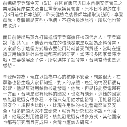
前總統李登輝今天（5/1）在國賓飯店與日本首相安倍晉三之
弟眾議員岸信夫及自民黨參眾議員餐會，原本日本邀約在本
月8日前往日本訪問，昨天健檢之後醫師建議取消訪問，李登
輝說，身體還是有些小毛病，不適合長途旅行，所以他也贊
成取消。
而日前傳出馬英九打算邀請李登輝擔任核四代言人，李登輝
說『亂共ㄟ』，他表示現在的核能發電是以鈾為原料發電，
大家都忘了這個方式過去要使用時就曾受到質疑，當時在選
擇要用鈾還是釷來發電都有經過研究，當時很多國家當時冷
戰，需要發展原子彈，所以選擇了鈾發電，台灣當時也是這
樣想。
李登輝認為，現在以鈾為中心的核能不安全，問題很大，在
蘇聯也發生過大家都知道，對人的身體、癌症的情況都很有
影響，他是反對用鈾做核能發電。他說，但是核能發電還有
一方面，台灣是沒有原料的國家，也沒有能源，這樣的國家
核能發電還有很多種，不是只有用鈾才能發電，用釷發電就
很安全，規模也比較小，比現在用鈾的核能發電節省又安
全，很多問題大家不去研究，就算有研究也都不說。他強
調，他是反對用鈾發電，核能發電還有很多方式，其他國家
也都有研究而且有成果，台灣也應該去研究。