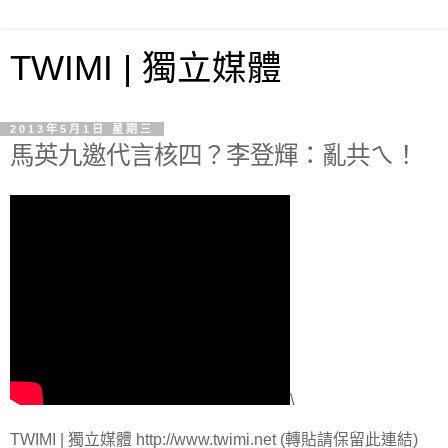
TWIMI | 獨立媒體
2013年5月1日 星期三
馬英九邀代言核四？李登輝：亂共ㄟ！
\
TWIMI | 獨立媒體 http://www.twimi.net (轉貼請保留此連結)