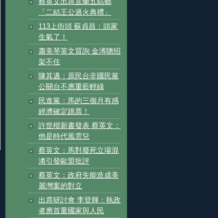
蔡英文出席宜蘭五結鄉
「二結王公過火典禮」
113上街頭 蘇貞昌：頭家
生氣了！
蕭美琴英文質詢 金溥聰招
架不住
陳其邁：原民台非國民黨
公關台不應重藍輕綠
民進黨：馬的三個月有感
經濟確定跳票！
許世楷新書發表 蔡英文：
他是時代風雲兒
蔡英文：馬對廢死立場混
淆引發歐盟批評
蔡英文：政府失能造成美
麗灣案的對立
出席研討會 李登輝：執政
者應首重國家與人民