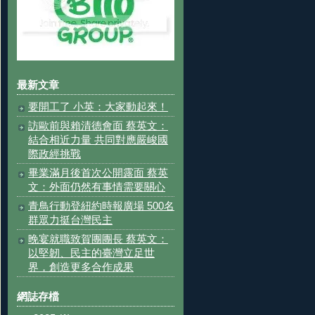
最新文章
要開工了 小英：大家動起來！
訪歐前與賴清德會面 蔡英文：
結合相近力量 共同對應嚴峻國
際政經挑戰
畢業滿月後首次公開露面 蔡英
文：外面仍然有事情需要關心
青鳥行動登紐約時報廣場 500名
群眾力挺台灣民主
晚宴就職致賀團團長 蔡英文：
以堅韌、民主的臺灣立足世
界，創造更多合作成果
網誌存檔