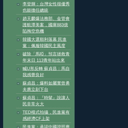
李登輝：台灣女性很優秀
也能擔任總統
趙天麟爆法務部、金管會
護航潭美案，國庫883億
陷掏空危機
韓國大選順利落幕 民進
黨：佩服韓國民主風度
破除「馬啞」預言拯救青
年末日 113青年站出來
喊U形反轉 蘇貞昌：馬自
我感覺良好
蘇貞昌：爆料如屬實曾勇
夫應立刻下台
蘇貞昌：『時髦』說讓人
民非常火大
TED模式拍攝，民進黨有
感經濟CF上架
民進黨：承認中國證照應