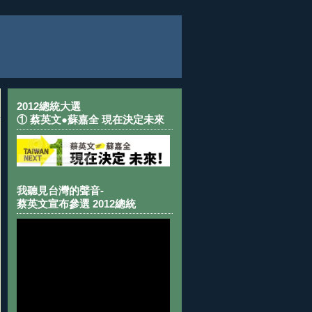
2012總統大選
① 蔡英文●蘇嘉全 現在決定未來
我聽見台灣的聲音-
蔡英文宣布參選 2012總統