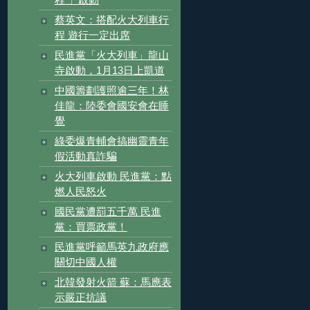
程 」啟動
蔡英文：搭配火大列車行
程 遊行一定出席
民進黨「火大列車」龍山
寺啟動，1月13日上凱道
中國籌劃護照逾三年！林
佳龍：陸委會國安會在睡
覺
綠委爆青輔會搞幽靈青年
假活動真詐騙
火大列車啟動 民進黨：點
燃人民怒火
國民黨遭罰五千萬 民進
黨：買票政黨！
民進黨呼籲馬英九政府應
關切中國人權
北韓發射火箭 蘇：馬應表
示嚴正抗議