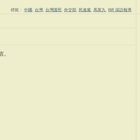
標籤：
中國
,
台灣
,
台灣護照
,
外交部
,
民進黨
,
馬英九
,
IMI 採訪報導
言。