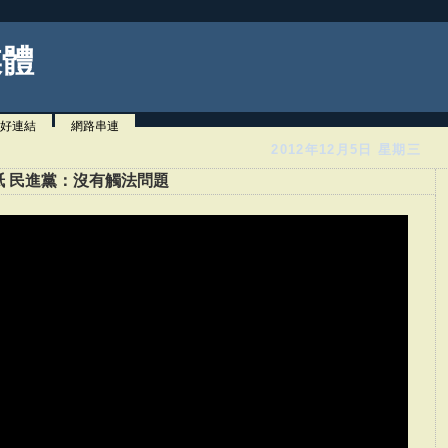
媒體
好連結
網路串連
2012年12月5日 星期三
 護照貼紙 民進黨：沒有觸法問題