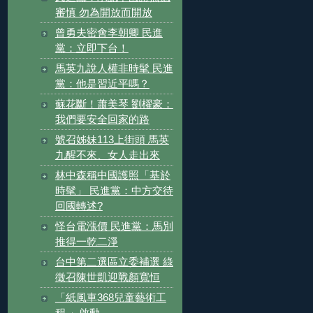
審慎 勿為開放而開放
曾勇夫密會李朝卿 民進
黨：立即下台！
馬英九說人權非時髦 民進
黨：他是習近平嗎？
蘇花斷！蕭美琴 劉櫂豪：
我們要安全回家的路
號召姊妹113上街頭 馬英
九醒不來、女人走出來
林中森稱中國護照「基於
時髦」 民進黨：中方交待
回國轉述?
怪台電漲價 民進黨：馬別
推得一乾二淨
台中第二選區立委補選 綠
徵召陳世凱迎戰顏寬恒
「紙風車368兒童藝術工