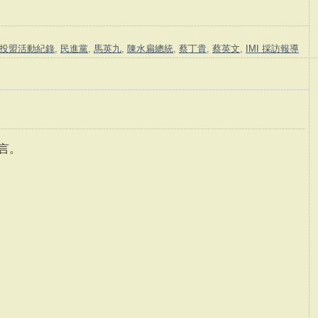
投盟活動紀錄
,
民進黨
,
馬英九
,
陳水扁總統
,
蔡丁貴
,
蔡英文
,
IMI 採訪報導
言。