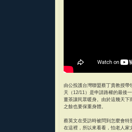
由公投護台灣聯盟蔡丁貴教授帶
天（12/11）是申請路權的最
薑茶讓民眾暖身。由於這幾天下
之餘也要保重身體。
蔡英文在受訪時被問到怎麼會特
在這裡，所以來看看，怕老人家