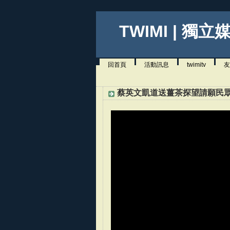
TWIMI | 獨立
回首頁
活動訊息
twimitv
友
蔡英文凱道送薑茶探望請願民