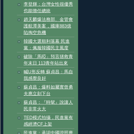
李登輝：台灣女性很優秀
也能擔任總統
趙天麟爆法務部、金管會
護航潭美案，國庫883億
陷掏空危機
韓國大選順利落幕 民進
黨：佩服韓國民主風度
破除「馬啞」預言拯救青
年末日 113青年站出來
喊U形反轉 蘇貞昌：馬自
我感覺良好
蘇貞昌：爆料如屬實曾勇
夫應立刻下台
蘇貞昌：『時髦』說讓人
民非常火大
TED模式拍攝，民進黨有
感經濟CF上架
民進黨：承認中國證照應