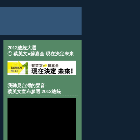
2012總統大選
① 蔡英文●蘇嘉全 現在決定未來
我聽見台灣的聲音-
蔡英文宣布參選 2012總統