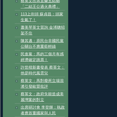
蔡英文出席宜蘭五結鄉
「二結王公過火典禮」
113上街頭 蘇貞昌：頭家
生氣了！
蕭美琴英文質詢 金溥聰招
架不住
陳其邁：原民台非國民黨
公關台不應重藍輕綠
民進黨：馬的三個月有感
經濟確定跳票！
許世楷新書發表 蔡英文：
他是時代風雲兒
蔡英文：馬對廢死立場混
淆引發歐盟批評
蔡英文：政府失能造成美
麗灣案的對立
出席研討會 李登輝：執政
者應首重國家與人民