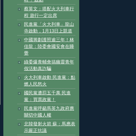
程 」啟動
蔡英文：搭配火大列車行
程 遊行一定出席
民進黨「火大列車」龍山
寺啟動，1月13日上凱道
中國籌劃護照逾三年！林
佳龍：陸委會國安會在睡
覺
綠委爆青輔會搞幽靈青年
假活動真詐騙
火大列車啟動 民進黨：點
燃人民怒火
國民黨遭罰五千萬 民進
黨：買票政黨！
民進黨呼籲馬英九政府應
關切中國人權
北韓發射火箭 蘇：馬應表
示嚴正抗議