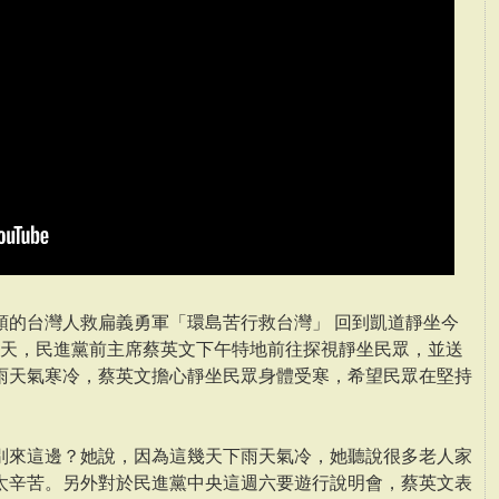
領的台灣人救扁義勇軍「環島苦行救台灣」 回到凱道靜坐今
後一天，民進黨前主席蔡英文下午特地前往探視靜坐民眾，並送
雨天氣寒冷，蔡英文擔心靜坐民眾身體受寒，希望民眾在堅持
別來這邊？她說，因為這幾天下雨天氣冷，她聽說很多老人家
太辛苦。另外對於民進黨中央這週六要遊行說明會，蔡英文表