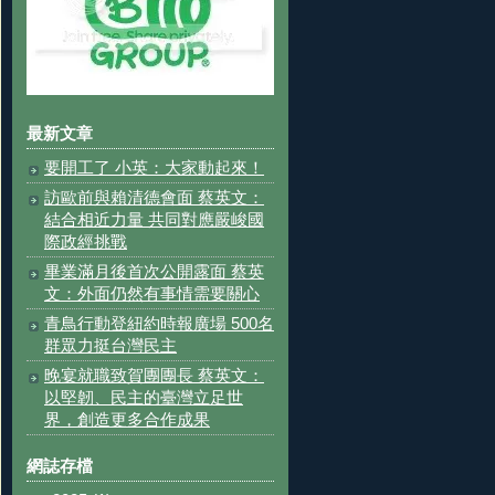
最新文章
要開工了 小英：大家動起來！
訪歐前與賴清德會面 蔡英文：
結合相近力量 共同對應嚴峻國
際政經挑戰
畢業滿月後首次公開露面 蔡英
文：外面仍然有事情需要關心
青鳥行動登紐約時報廣場 500名
群眾力挺台灣民主
晚宴就職致賀團團長 蔡英文：
以堅韌、民主的臺灣立足世
界，創造更多合作成果
網誌存檔