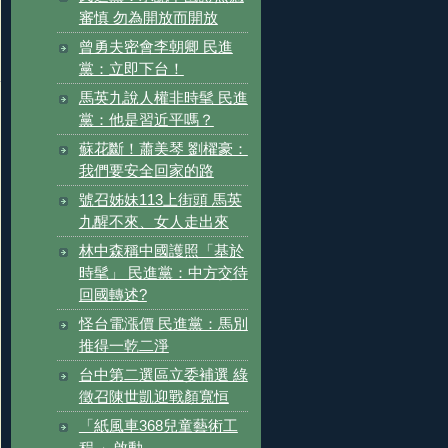
審慎 勿為開放而開放
曾勇夫密會李朝卿 民進
黨：立即下台！
馬英九說人權非時髦 民進
黨：他是習近平嗎？
蘇花斷！蕭美琴 劉櫂豪：
我們要安全回家的路
號召姊妹113上街頭 馬英
九醒不來、女人走出來
林中森稱中國護照「基於
時髦」 民進黨：中方交待
回國轉述?
怪台電漲價 民進黨：馬別
推得一乾二淨
台中第二選區立委補選 綠
徵召陳世凱迎戰顏寬恒
「紙風車368兒童藝術工