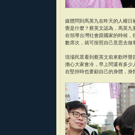
媒體問到馬英九在昨天的人權日
覺是什麼？蔡英文認為，馬英九
在領導台灣社會跟國家的時候，
數席次，就可按照自己意思去做
現場民眾看到蔡英文前來歡呼聲
擔心大家會冷，早上問還有多少
在堅持時也要顧自己的身體，身