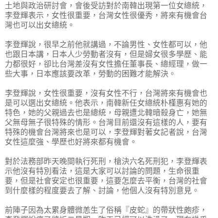
土地與政治研討會，會後受訪對於南韓出現第一位女總統，
李登輝表示，女性很重要，台灣女性很優秀，將來有機會台
灣也可以出女總統。
李登輝說，很早之前他就講過，不論男性、女性都可以，他
也跟日本講，日本人少勞動者沒有，但是婦女很多學歷、能
力都很好，卻比台灣差沒有女性擔任董事長、總經理，做一
些大事，日本應該要改革，勞動的困難才能解決。
李登輝說，女性很重要，沒有女性不行，台灣將來有機會也
是可以選出女總統。他表示，南韓新任女總統朴槿惠有她的
特色，她的父親過去也是總統，母親遭北韓暗殺身亡，她無
父無母無子很特殊的情形。台灣目前還沒有這樣的人，要有
特殊的機會台灣將來也是可以，李登輝對著女記者說，台灣
女性這麼強、學歷也好將來都有機會。
對於法務部昨天晚間執行死刑，槍決六名死刑犯，李登輝表
示他沒有特別看法，這是大家可以討論的問題，生命很重
要，但是社會安定也很重要，這要怎麼去平衡，台灣的社會
到什麼樣的程度要去了解、討論，他個人沒有特別意見。
前陣子因為太累身體微恙生了俗稱『皮蛇』的帶狀性皰疹，