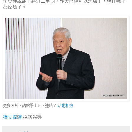
李登輝說痛了將近二星期，昨天已經可以洗澡了，現在幾乎
都痊癒了。
更多照片，請點擊上圖，連結至
活動相簿
獨立媒體
採訪報導