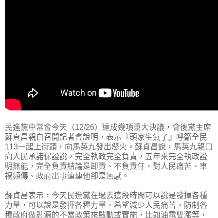
民進黨中常會今天（12/26）達成幾項重大決議，會後黨主席
蘇貞昌親自召開記者會說明，表示『頭家生氣了』呼籲全民
113一起上街頭，向馬英九發出怒火。蘇貞昌說，馬英九親口
向人民承諾保證說，完全執政完全負責，五年來完全執政證
明無能，完全負責結論是卸責、不負責任，對人民痛苦、車
禍頻傳、政府出事連連他卻是無感。
蘇貞昌表示，今天民進黨在過去這段時間可以說是發揮各種
力量，可以說是發揮各種力量，希望減少人民痛苦，防制各
種政府做亂源的不當政策來啟動或實施，比如油電雙漲等，