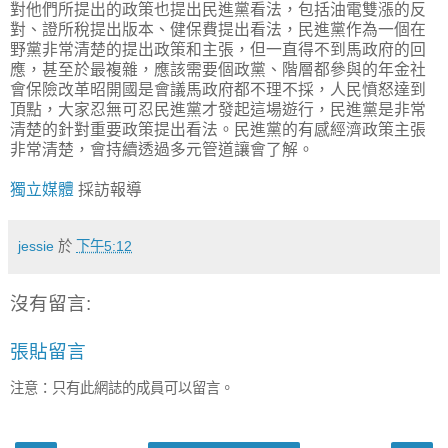
對他們所提出的政策也提出民進黨看法，包括油電雙漲的反
對、證所稅提出版本、健保費提出看法，民進黨作為一個在
野黨非常清楚的提出政策和主張，但一直得不到馬政府的回
應，甚至於最複雜，應該需要個政黨、階層都參與的年金社
會保險改革昭開國是會議馬政府都不理不採，人民憤怒達到
頂點，大家忍無可忍民進黨才發起這場遊行，民進黨是非常
清楚的針對重要政策提出看法。民進黨的有感經濟政策主張
非常清楚，會持續透過多元管道讓會了解。
獨立媒體
採訪報導
jessie
於
下午5:12
沒有留言:
張貼留言
注意：只有此網誌的成員可以留言。