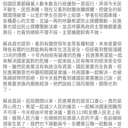
但國民黨都藉著人數多數及行政優勢一意孤行，弄得今天民
不聊生、民怨沸騰。現在又看到財團收購媒體，把健全的新
聞環境破壞，以至於學生在雨中上街頭，學者在校園串連，
各種憂心的文章、言論一再的呼籲希望防止媒體壟斷，民進
黨也提出防止媒體壟斷法案，並且呼籲馬政府主管機關要盡
責任，也看到總統不理不採、主管機關卸責不做。
蘇貞昌也提到，看到有關勞保年金等各種制度，本來是要保
障各有關的社群能夠有晚年生活及安全，但卻看到整個淺藏
15兆的債務，十年內紛紛有破產的危機，民進黨希望能一起
來解決國家面對的危機，一起來給人民有晚年的經濟安全保
障，雖然民進黨沒有執政沒有資源，國民黨要完全負責，但
民進黨願意也呼籲昭開國是會議，共商國事一起解決，也被
馬總統悍然拒絕，到今天我們看到連國民黨黨團自己說，民
進黨要求換內閣救經濟，他們說給三個月期限，期限也到
了。
蘇貞昌說，這段期間以來，民進黨真的是苦口婆心，真的是
用心用力，希望一起減少人民的痛苦，一起解決國家困難而
不可得，今天經由中常會決議，要在113和全體人民走上街
頭，展現人民力量，在總統府前表達人民的不滿，告訴總統
頭家生氣了，我們也下達動員令，全體黨公職一起動員，並