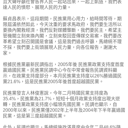
且大聲呼籲社會各界人民一起站出來，一起上凱道，我們表
達人民的憤怒、展現人民的力量。
蘇貞昌表示，這段期間，民進黨用心用力，給時間等待，期
限屆滿依然如此，今天沈重的要求馬政府，我們要生活所以
要換內閣救經濟，我們反對媒體壟斷，我們要民主，希望主
管機關立刻來換內閣，立刻來駁回壹傳媒交易案，我們要改
革希望立刻召開國是會議，這是我們過去呼籲，馬總統不理
不採，我們要上街頭展現人民力量，向各位報告，謝謝大
家。
根據民進黨最新民調指出，2005年後 民進黨政黨支持度首度
贏過國民黨。民進黨民調中心今在中常會報告民調資料顯
示，在政黨支持度部分，本月民進黨支持度以26%勝過國民
黨21.6%，這是民進黨2005年後首度超越國民黨。
民進黨發言人林俊憲說，今年二月時國民黨支持度為
35.4%，民進黨為21.7%，短短十個月政黨支持度出現大逆
轉，民進黨政黨支持度小幅領先國民黨。民調也顯示，自
2000年以來，民進黨僅2002年上半年及2004年下半年贏過國
民黨，這是第三度超越國民黨。
此外，民調也顯示，馬總統施政滿意度由今年二月48.6%降