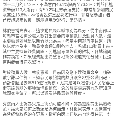
到十二月的17.2%，不滿意由46.1%提高至73.3%；對於民進
黨舉辦113大遊行，有59.2%民眾表達支持，非常想參加的民
眾高達13.8%，林俊憲說這是歷次遊行中「非常想參加」者
首度超過兩位數，顯示選民對遊行非常熱情。
林俊憲補充表示，這次動員是以縣市別為區分，從中南部以
每縣市當地黨公職人數訂出需要的車輛數目及動員人數，最
主要動員區域是以新竹以北為主，考量中南部舟車往返，所
以以就地為主，動員令會通知到各地去，希望113動員上來。
其中主要還是經費問題，民進黨考量經費的限制，各地詢問
非常踴躍，如果經費超出希望各地黨公職能幫忙分攤，民進
黨樂觀看待這次遊行。
對於動員人數，林俊憲說，目前因為剛下達動員命令，精確
數字難以估算，不過就民眾諮詢的熱度跟各地黨公職回報，
預計會超過去年519遊行規模，尤其是可以體會到人民想要上
街表達意願的那種熱情跟憤怒，急於想要讓馬英九政府知道
說頭家生氣了，所以樂觀看待民眾參與程度。
有黨內人士認為只是上街頭可能不夠，認為黨應提出具體政
策，讓大家知道上街頭是為何而走，林俊憲表示，民進黨作
為曾經執政過的在野黨，從新內閣上任以來也沈得住氣，針