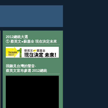
2012總統大選
① 蔡英文●蘇嘉全 現在決定未來
我聽見台灣的聲音-
蔡英文宣布參選 2012總統