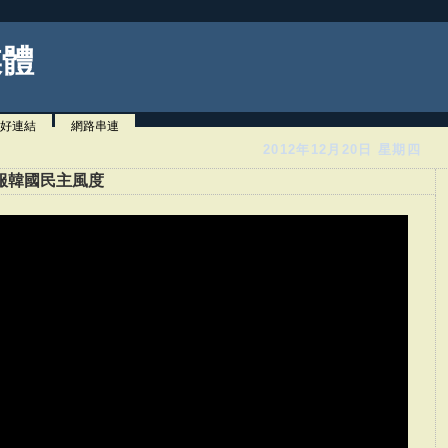
媒體
好連結
網路串連
2012年12月20日 星期四
服韓國民主風度