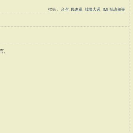
標籤：
台灣
,
民進黨
,
韓國大選
,
IMI 採訪報導
言。