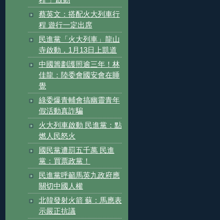
程 」啟動
蔡英文：搭配火大列車行
程 遊行一定出席
民進黨「火大列車」龍山
寺啟動，1月13日上凱道
中國籌劃護照逾三年！林
佳龍：陸委會國安會在睡
覺
綠委爆青輔會搞幽靈青年
假活動真詐騙
火大列車啟動 民進黨：點
燃人民怒火
國民黨遭罰五千萬 民進
黨：買票政黨！
民進黨呼籲馬英九政府應
關切中國人權
北韓發射火箭 蘇：馬應表
示嚴正抗議