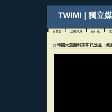
TWIMI | 獨立
回首頁
活動訊息
twimitv
友
韓國大選順利落幕 民進黨：佩