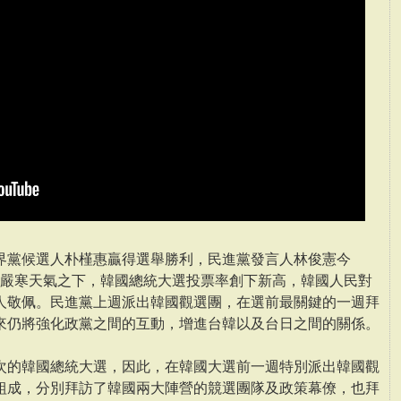
界黨候選人朴槿惠贏得選舉勝利，民進黨發言人林俊憲今
度的嚴寒天氣之下，韓國總統大選投票率創下新高，韓國人民對
人敬佩。民進黨上週派出韓國觀選團，在選前最關鍵的一週拜
來仍將強化政黨之間的互動，增進台韓以及台日之間的關係。
次的韓國總統大選，因此，在韓國大選前一週特別派出韓國觀
組成，分別拜訪了韓國兩大陣營的競選團隊及政策幕僚，也拜