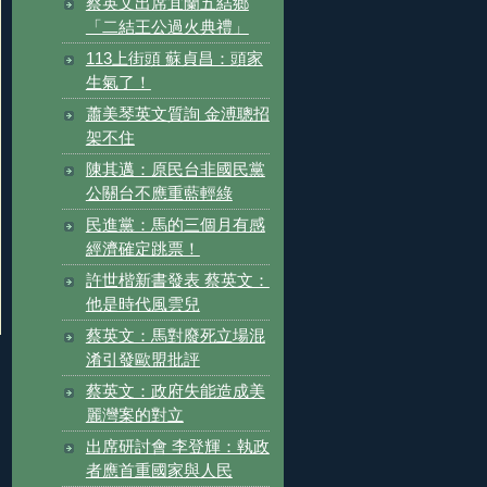
蔡英文出席宜蘭五結鄉
「二結王公過火典禮」
113上街頭 蘇貞昌：頭家
生氣了！
蕭美琴英文質詢 金溥聰招
架不住
陳其邁：原民台非國民黨
公關台不應重藍輕綠
民進黨：馬的三個月有感
經濟確定跳票！
許世楷新書發表 蔡英文：
他是時代風雲兒
蔡英文：馬對廢死立場混
淆引發歐盟批評
蔡英文：政府失能造成美
麗灣案的對立
出席研討會 李登輝：執政
者應首重國家與人民