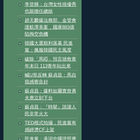
李登輝：台灣女性很優秀
也能擔任總統
趙天麟爆法務部、金管會
護航潭美案，國庫883億
陷掏空危機
韓國大選順利落幕 民進
黨：佩服韓國民主風度
破除「馬啞」預言拯救青
年末日 113青年站出來
喊U形反轉 蘇貞昌：馬自
我感覺良好
蘇貞昌：爆料如屬實曾勇
夫應立刻下台
蘇貞昌：『時髦』說讓人
民非常火大
TED模式拍攝，民進黨有
感經濟CF上架
民進黨：承認中國證照應