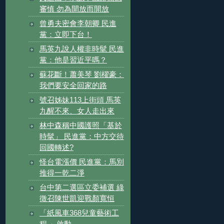
審慎 勿為開放而開放
曾勇夫密會李朝卿 民進
黨：立即下台！
馬英九說人權非時髦 民進
黨：他是習近平嗎？
蘇花斷！蕭美琴 劉櫂豪：
我們要安全回家的路
號召姊妹113上街頭 馬英
九醒不來、女人走出來
林中森稱中國護照「基於
時髦」 民進黨：中方交待
回國轉述?
怪台電漲價 民進黨：馬別
推得一乾二淨
台中第二選區立委補選 綠
徵召陳世凱迎戰顏寬恒
「紙風車368兒童藝術工