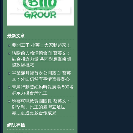
最新文章
要開工了 小英：大家動起來！
訪歐前與賴清德會面 蔡英文：
結合相近力量 共同對應嚴峻國
際政經挑戰
畢業滿月後首次公開露面 蔡英
文：外面仍然有事情需要關心
青鳥行動登紐約時報廣場 500名
群眾力挺台灣民主
晚宴就職致賀團團長 蔡英文：
以堅韌、民主的臺灣立足世
界，創造更多合作成果
網誌存檔