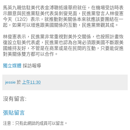
馬英九親信駐美代表金溥聰抵達華府就任，在機場受訪時表
示願意與民進黨駐美代表吳釗燮見面，民進黨發言人林俊憲
今天（12/2）表示，就推動對美關係本來就應該要團結在一
起，如果可以增進跟美國關係的互動，民進黨樂觀其成。
林俊憲表示，民進黨非常重視對美外交關係，也按照計畫恢
復設立駐美代表處，民進黨也認為台灣必須跟美國不斷跟美
國維持友好，不管是在商業或是在民間的互動，只要能促進
對美關係雙方都可以合作。
獨立媒體
採訪報導
jessie
於
上午11:30
沒有留言:
張貼留言
注意：只有此網誌的成員可以留言。