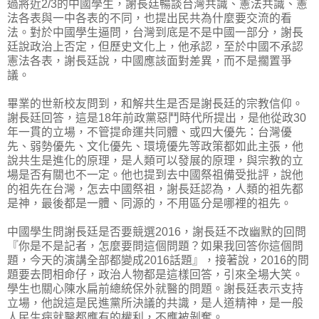
過將近2/3的中國學生，謝長廷暢談台灣共識、憲法共識、憲
法各表與一中各表的不同，也提出民共為什麼要交流的看
法。對於中國學生逼問，台灣到底是不是中國一部分，謝長
廷說政治上否定，但歷史文化上，他承認，至於中國不承認
憲法各表，謝長廷說，中國應該面對差異，而不是擱置爭
議。
畢業的世新校友問到，和解共生是否是謝長廷的宗教信仰。
謝長廷回答，這是18年前政黨惡鬥時代所提出，是他從政30
年一貫的立場，不管提命運共同體、或四大優先：台灣優
先、弱勢優先、文化優先、環境優先等政策都如此主張，他
說共生是進化的原理，是人類可以發展的原理，與宗教的立
場是否有關也不一定。他也提到去中國祭祖備受批評，說他
的祖先在台灣，怎去中國祭祖，謝長廷認為，人類的祖先都
是神，最後都是一體、同源的，不用區分是哪裡的祖先。
中國學生問謝長廷是否要競選2016，謝長廷不改幽默的回問
『你是不是記者，怎麼要問這個問題？如果我回答你這個問
題，今天的演講全部都變成2016話題』，接著說，2016的問
題要去問相命仔，政治人物都是這樣回答，引來全場大笑。
學生也關心陳水扁前總統保外就醫的問題。謝長廷表示支持
立場，他說這是民進黨所決議的共識，是人道精神，是一般
人民生病就醫都應有的權利，不應被剝奪。