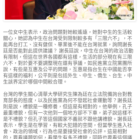
一位女中生表示，政治問題對她較遙遠，她對中生的生活較
關心，她認為中生在台灣受到限制較多有「三限六不」，不
能再台打工、沒有健保、畢業後不能在台灣就業，詢問謝長
廷是否能對此提供建議？ 謝長廷說，中生在台灣的政治活動
有限制，但這在世界各國都有這樣，生活的部分現在有三限
六不，對於要不要調整現在還有爭議，如民進黨立院黨團所
說，有些是互惠及公平的問題，互惠是指台生在中國能否享
有這樣的福利，公平則是包括外生、中生、僑生、台生，中
生該界定於哪個中間較合理。
台灣的學生關心清華大學研究生陳為廷在立法院備詢台對教
育部長的態度，以及民進黨為何不發起社會運動等？謝長廷
則是說，禮貌是一種修養，但這是有相對的。他舉例，孔子
最重禮貌，但有一次他到一個地方卻不下車，弟子說這樣不
是不禮貌？但孔子答這個國家不義就不跟他講禮貌。謝長廷
表示，學生是在學習，有較大犯錯的空間，但當學生進入社
會、政治的領域，行為也是要接受社會的公評。這是相對
的，要看議題如何，看學生有多不禮貌，同時也要看這個議