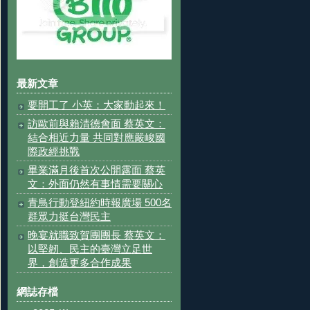
最新文章
要開工了 小英：大家動起來！
訪歐前與賴清德會面 蔡英文：
結合相近力量 共同對應嚴峻國
際政經挑戰
畢業滿月後首次公開露面 蔡英
文：外面仍然有事情需要關心
青鳥行動登紐約時報廣場 500名
群眾力挺台灣民主
晚宴就職致賀團團長 蔡英文：
以堅韌、民主的臺灣立足世
界，創造更多合作成果
網誌存檔