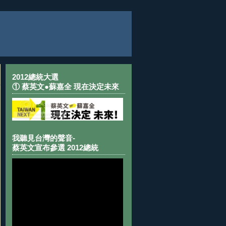
2012總統大選
① 蔡英文●蘇嘉全 現在決定未來
我聽見台灣的聲音-
蔡英文宣布參選 2012總統