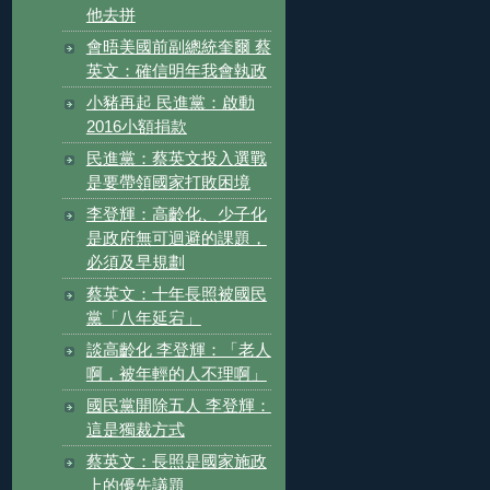
他去拼
會晤美國前副總統奎爾 蔡
英文：確信明年我會執政
小豬再起 民進黨：啟動
2016小額捐款
民進黨：蔡英文投入選戰
是要帶領國家打敗困境
李登輝：高齡化、少子化
是政府無可迴避的課題，
必須及早規劃
蔡英文：十年長照被國民
黨「八年延宕」
談高齡化 李登輝：「老人
啊，被年輕的人不理啊」
國民黨開除五人 李登輝：
這是獨裁方式
蔡英文：長照是國家施政
上的優先議題