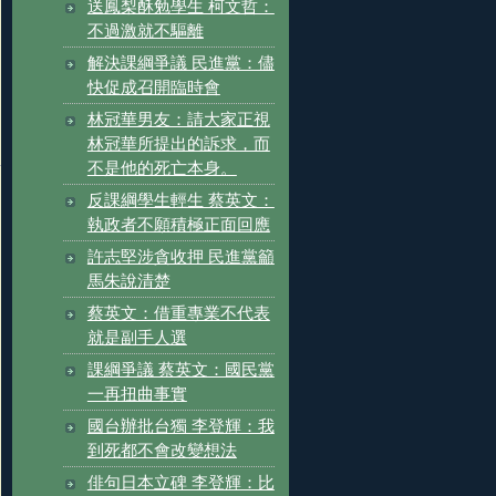
送鳳梨酥勉學生 柯文哲：
不過激就不驅離
解決課綱爭議 民進黨：儘
快促成召開臨時會
林冠華男友：請大家正視
林冠華所提出的訴求，而
不是他的死亡本身。
反課綱學生輕生 蔡英文：
執政者不願積極正面回應
許志堅涉貪收押 民進黨籲
馬朱說清楚
蔡英文：借重專業不代表
就是副手人選
課綱爭議 蔡英文：國民黨
一再扭曲事實
國台辦批台獨 李登輝：我
到死都不會改變想法
俳句日本立碑 李登輝：比