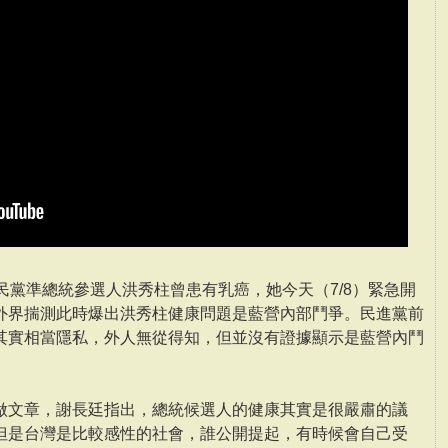
民黨準總統參選人洪秀柱曾患有乳癌，她今天（7/8）緊急開
外界揣測此時爆出洪秀柱健康問題是藍營內部鬥爭。民進黨前
其實相當隱私，外人無從得知，但並沒有證據顯示是藍營內鬥
做文章，謝長廷指出，總統候選人的健康其實是很嚴肅的議
但是台灣是比較感性的社會，誰公開提起，有時候會自己受