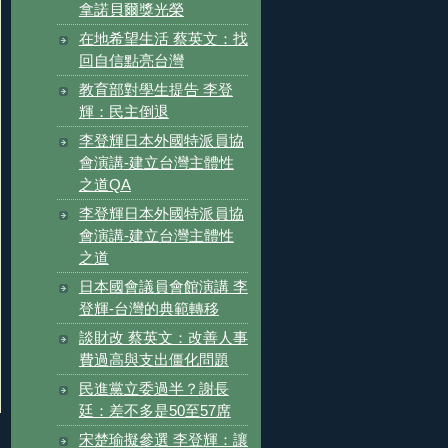
拿諾貝爾獎光榮
在地希望生活 蔡英文：找
回自信點亮台灣
教育部對學生提告 李登
輝：民主倒退
李登輝日本外國特派員協
會演講-建立台灣主體性
之道QA
李登輝日本外國特派員協
會演講-建立台灣主體性
之道
日本國會議員會館演講 李
登輝-台灣的典範轉移
談財改 蔡英文：改善人事
費過高與支出僵化問題
民進黨立委過半？謝長
廷：差不多是50至57席
宋楚瑜擬參選 李登輝：讓