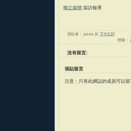
獨立媒體
採訪報導
張貼者：
jessie
於
下午3:07
標籤：
沒有留言:
張貼留言
注意：只有此網誌的成員可以留