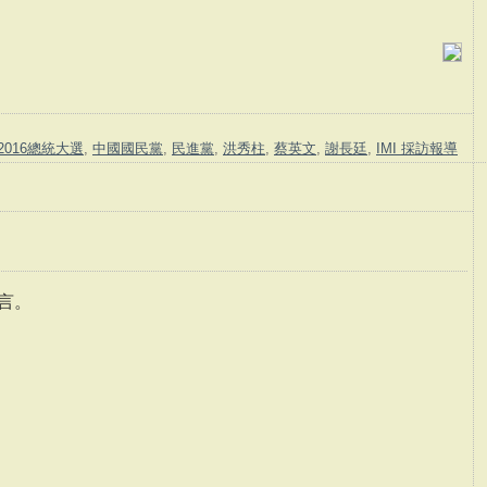
2016總統大選
,
中國國民黨
,
民進黨
,
洪秀柱
,
蔡英文
,
謝長廷
,
IMI 採訪報導
言。