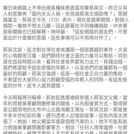
連日來網路上不停出現各種抹黑造謠攻擊蔡英文，昨日又有
人刻意散佈「國內天災人禍，你見過蔡英文捐款嗎？」等網
路謠言，蔡英文今天（7/3）表示，現在是選舉期間，對個人
捐款一事她不想太凸顯，因此跟著在不同機構捐款，中央黨
部新聞稿也已經解釋。她呼籲，「這些網路的朋友們，不管
是出於什麼樣的意圖，這些事情可以不用再炒作了」。
蔡英文說，這次對台灣社會來講是一個很震撼的事件，大家
的心情都很沉重，我們期待社會正面的力量可以集結。特別
是在這段時間以來，看到社會各界都有力出力、有錢出錢，
我們希望給予這些受傷的年輕人，以及他們的家屬都有一個
最好的照顧。蔡英文強調，這是一個社會正向力量的集結，
不希望在大家同心協力照顧受傷的年輕人的同時，有這些負
面的炒作，這令人感到遺憾。
今天時報周刊報導，影射民進黨總統參選人蔡英文父親，當
年利用替美軍顧問團修車的關係，以先租後買方式，取得原
是公園用地的北市中山北路海霸王現址，蔡英文說，那是差
不多半世紀前的事，週刊憑老人記憶說故事，這些內容太誇
張了。她說，她父親當年還是個修汽車的人，他不可能有能
力透過美軍顧問團影響軍方，相信「任何人用常識想，在那
威權時代，修理汽車的人不可能有這大力量，這編故事編過