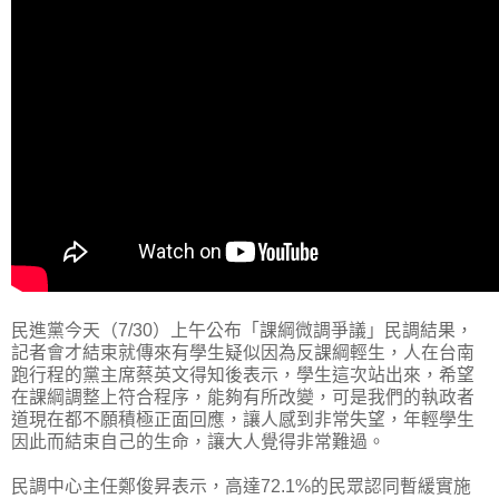
民進黨今天（7/30）上午公布「課綱微調爭議」民調結果，
記者會才結束就傳來有學生疑似因為反課綱輕生，人在台南
跑行程的黨主席蔡英文得知後表示，學生這次站出來，希望
在課綱調整上符合程序，能夠有所改變，可是我們的執政者
道現在都不願積極正面回應，讓人感到非常失望，年輕學生
因此而結束自己的生命，讓大人覺得非常難過。
民調中心主任鄭俊昇表示，高達72.1%的民眾認同暫緩實施