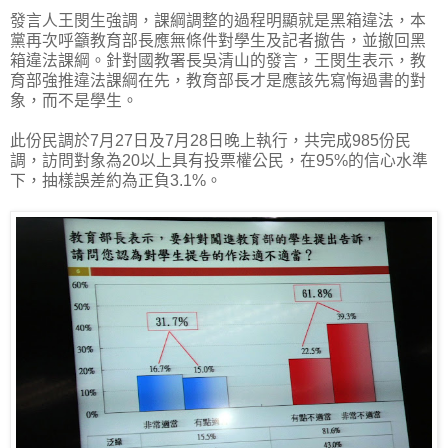
發言人王閔生強調，課綱調整的過程明顯就是黑箱違法，本
黨再次呼籲教育部長應無條件對學生及記者撤告，並撤回黑
箱違法課綱。針對國教署長吳清山的發言，王閔生表示，教
育部強推違法課綱在先，教育部長才是應該先寫悔過書的對
象，而不是學生。
此份民調於7月27日及7月28日晚上執行，共完成985份民
調，訪問對象為20以上具有投票權公民，在95%的信心水準
下，抽樣誤差約為正負3.1%。