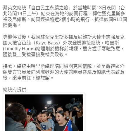
蔡英文總統「自由民主永續之旅」於當地時間13日晚間（台
北時間14日上午）結束在海地的訪問行程，轉往聖克里斯多
福及尼維斯。訪團經過將近2個小時的飛行，抵達該國RLB國
際機場。
專機停妥後，我國駐聖克里斯多福及尼維斯大使李志強及克
國大禮官芭絲（Kaye Bass）外次登機迎接總統，哈里斯
(Timothy Harris)總理則於機梯前親迎，雙方握手寒暄致意，
隨後登上受禮臺接受禮兵致敬。
接著，總統由哈里斯總理陪同檢閱克國儀隊，並至觀禮區介
紹雙方官員及向列隊歡迎的大使館團員眷屬及僑胞代表致意
後，乘車前往下榻旅館。
總統府提供