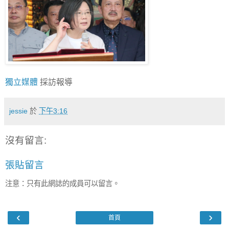
獨立媒體
採訪報導
jessie
於
下午3:16
沒有留言:
張貼留言
注意：只有此網誌的成員可以留言。
‹
›
首頁