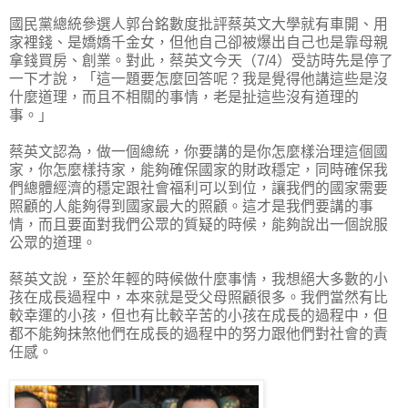
國民黨總統參選人郭台銘數度批評蔡英文大學就有車開、用
家裡錢、是嬌嬌千金女，但他自己卻被爆出自己也是靠母親
拿錢買房、創業。對此，蔡英文今天（7/4）受訪時先是停了
一下才說，「這一題要怎麼回答呢？我是覺得他講這些是沒
什麼道理，而且不相關的事情，老是扯這些沒有道理的
事。」
蔡英文認為，做一個總統，你要講的是你怎麼樣治理這個國
家，你怎麼樣持家，能夠確保國家的財政穩定，同時確保我
們總體經濟的穩定跟社會福利可以到位，讓我們的國家需要
照顧的人能夠得到國家最大的照顧。這才是我們要講的事
情，而且要面對我們公眾的質疑的時候，能夠說出一個說服
公眾的道理。
蔡英文說，至於年輕的時候做什麼事情，我想絕大多數的小
孩在成長過程中，本來就是受父母照顧很多。我們當然有比
較幸運的小孩，但也有比較辛苦的小孩在成長的過程中，但
都不能夠抹煞他們在成長的過程中的努力跟他們對社會的責
任感。