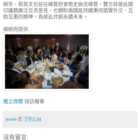
稍早，蔡英文也前往總督府會晤史納克總督，雙方就彼此關
切議題廣泛交流意見，也期盼兩國能持續秉持踏實外交、互
助互惠的精神，為彼此共創永續未來。
總統府提供
獨立媒體
採訪報導
jessie
於
下午3:34
沒有留言: