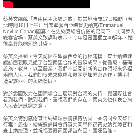
蔡英文總統「自由民主永續之旅」於當地時間17日晚間（台
北時間18日上午）出席聖露西亞總督史納克(Emmanuel
Neville Cenac)國宴。在史納克總督伉儷的陪同下，共同步入
晚宴會場。蔡英文致詞時表示，今年是露國獨立40週年，她
很高興能夠躬逢其盛。
蔡英文提到，今天訪團在聖露西亞的行程滿檔，查士納總理
讓訪團親眼見證了台聖兩國合作的豐碩成果。從醫療、基礎
設施、教育、以至農業，我們不斷開創新的合作領域來造福
兩國人民。我們期待未來能夠和露國更加緊密合作，攜手打
造聖露西亞的永續發展。
對於露國致力在國際場合上展現對台灣的支持，讓國際社會
看到我們、聽到我們，重視我們的存在，蔡英文也代表台灣
人民表達感謝之意。
蔡英文特別感謝查士納總理熱情接待訪團，並陪同今天整日
行程。最後，總統邀請與會貴賓共同舉杯祝賀史納克總督和
查士納總理，並祝福臺露兩國邦誼永固、國運昌隆。