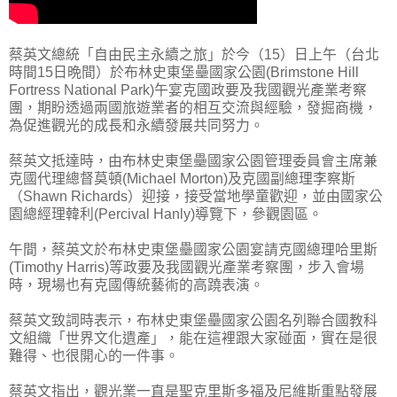
蔡英文總統「自由民主永續之旅」於今（15）日上午（台北
時間15日晩間）於布林史東堡壘國家公園(Brimstone Hill
Fortress National Park)午宴克國政要及我國觀光產業考察
團，期盼透過兩國旅遊業者的相互交流與經驗，發掘商機，
為促進觀光的成長和永續發展共同努力。
蔡英文抵達時，由布林史東堡壘國家公園管理委員會主席兼
克國代理總督莫頓(Michael Morton)及克國副總理李察斯
（Shawn Richards）迎接，接受當地學童歡迎，並由國家公
園總經理韓利(Percival Hanly)導覽下，參觀園區。
午間，蔡英文於布林史東堡壘國家公園宴請克國總理哈里斯
(Timothy Harris)等政要及我國觀光產業考察團，步入會場
時，現場也有克國傳統藝術的高蹺表演。
蔡英文致詞時表示，布林史東堡壘國家公園名列聯合國教科
文組織「世界文化遺產」，能在這裡跟大家碰面，實在是很
難得、也很開心的一件事。
蔡英文指出，觀光業一直是聖克里斯多福及尼維斯重點發展