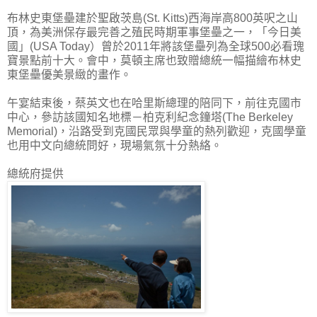
布林史東堡壘建於聖啟茨島(St. Kitts)西海岸高800英呎之山
頂，為美洲保存最完善之殖民時期軍事堡壘之一，「今日美
國」(USA Today）曾於2011年將該堡壘列為全球500必看瑰
寶景點前十大。會中，莫頓主席也致贈總統一幅描繪布林史
東堡壘優美景緻的畫作。
午宴結束後，蔡英文也在哈里斯總理的陪同下，前往克國市
中心，參訪該國知名地標－柏克利紀念鐘塔(The Berkeley
Memorial)，沿路受到克國民眾與學童的熱列歡迎，克國學童
也用中文向總統問好，現場氣氛十分熱絡。
總統府提供