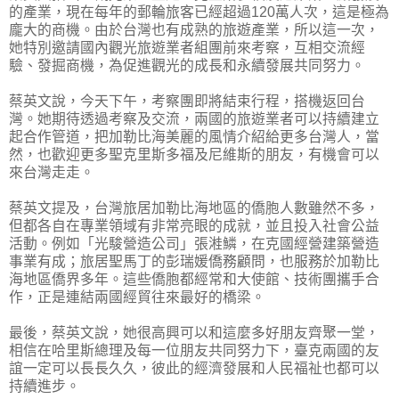
的產業，現在每年的郵輪旅客已經超過120萬人次，這是極為
龐大的商機。由於台灣也有成熟的旅遊產業，所以這一次，
她特別邀請國內觀光旅遊業者組團前來考察，互相交流經
驗、發掘商機，為促進觀光的成長和永續發展共同努力。
蔡英文說，今天下午，考察團即將結束行程，搭機返回台
灣。她期待透過考察及交流，兩國的旅遊業者可以持續建立
起合作管道，把加勒比海美麗的風情介紹給更多台灣人，當
然，也歡迎更多聖克里斯多福及尼維斯的朋友，有機會可以
來台灣走走。
蔡英文提及，台灣旅居加勒比海地區的僑胞人數雖然不多，
但都各自在專業領域有非常亮眼的成就，並且投入社會公益
活動。例如「光駿營造公司」張溎鱗，在克國經營建築營造
事業有成；旅居聖馬丁的彭瑞媛僑務顧問，也服務於加勒比
海地區僑界多年。這些僑胞都經常和大使館、技術團攜手合
作，正是連結兩國經貿往來最好的橋梁。
最後，蔡英文說，她很高興可以和這麼多好朋友齊聚一堂，
相信在哈里斯總理及每一位朋友共同努力下，臺克兩國的友
誼一定可以長長久久，彼此的經濟發展和人民福祉也都可以
持續進步。