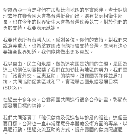
聖露西亞一直是我們在加勒比海地區的堅實夥伴，查士納總
理去年在聯合國大會為台灣挺身而出，還有艾瑟柯衛生部
長，也在今年的世界衛生大會為台灣仗義執言，對於你們的
勇於支持，我要表示感謝。
我要代表所有台灣人民，感謝各位。你們的支持，對我們來
說意義重大，也希望露國政府能持續支持台灣，臺灣有決心
要讓全世界知道，我們能夠做出更多貢獻。
我以自由、民主和永續，做為這次國是訪問的主題，是因為
這三項價值切實揭櫫了我們在加勒比海地區的努力。我們堅
持「踏實外交、互惠互助」的精神，跟露國等夥伴並肩打
拚，共同協助促進區域和平，實現聯合國永續發展目標
(SDGs)。
在過去十多年來，台露兩國共同進行很多合作計畫，彰顯永
續發展目標的精神。
我們共同落實了「確保健康及促進各年齡層的福祉」這個重
要目標。台灣也一直非常願意分享醫療公衛方面的專業，以
具體行動，透過交流互助的方式，提升露國的健康照護體