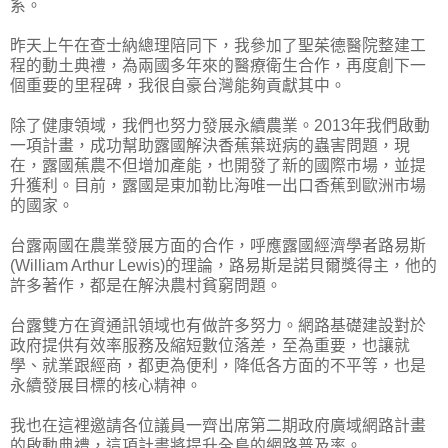
系。
昨天上午在查士納總理陪同下，我參加了聖茱德醫院整建工
程的動土典禮，為兩國多年來的醫療衛生合作，再度創下一
個重要的里程碑，我很自豪台灣能夠貢獻其中。
除了健康領域，我們也努力發展永續農業。2013年我們啟動
一項計畫，成功幫助露國解決香蕉葉斑病的蟲害問題，現
在，露國蕉農不但增加產能，也開發了新的國際市場，並提
升獲利。目前，露國是東加勒比海唯一出口香蕉到歐洲市場
的國家。
台露兩國在農業發展方面的合作，呼應露國經濟學者路易斯
(William Arthur Lewis)的理論，路易斯是諾貝爾獎得主，他的
許多著作，都是在解決農村貧窮問題。
台露雙方在資通訊領域也有做許多努力。網路基礎建設對於
政府提供有效率服務及縮短數位落差，至為重要，也讓就
學、就業跟經商，都更為便利，降低各方面的不平等，也是
永續發展目標的核心精神。
我也在這裡邀請各位議員一齊出席第二期政府廣域網路計畫
的啟動典禮，這項計畫將提升全島的網路普及率。