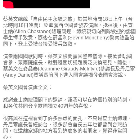
蔡英文總統「自由民主永續之旅」於當地時間18日上午（台
北時間18日晚間）於聖露西亞國會發表演說。抵達後，由查
士納(Allen Chastanet)總理親迎，總統親切向列隊歡迎的露國
學生揮手致意，隨後在薛孟利(Sevrin Moncherry)警察總監陪
同下，登上受禮台接受禮兵致敬。
演奏兩國國歌同時，蔡英文檢閱露國警察儀隊。接著會晤國
會參、眾兩院議長，就雙邊關切議題廣泛交換意見。隨後，
蔡英文在麥晶泰(Jeannine Giraudy-McIntyre)參議長及丹尼爾
(Andy Daniel)眾議長陪同下進入國會議場發表國會演說。
蔡英文國會演說全文：
感謝查士納總理閣下的邀請，讓我可以在這個特別的時刻，
和各位共同分享露國獨立40週年的喜悅。
很高興在這裡看到了許多熟悉的面孔，不只是查士納總理、
丹尼爾議長曾經訪台，很多部會首長去年也都曾到台灣訪
問，在遠離家鄉的地方看到這麼多的老朋友，覺得非常開
心。