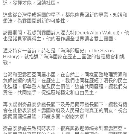
道，發揮才能，回饋社區。
這些從台灣學成返國的學子，都能夠帶回新的專業、知識和
想法，為露國開創新的可能性。
訪露期間，我想到露國詩人渥克特(Derek Alton Walcott)，他
也是諾貝爾獎得主，他的著作讓全世界讀者愛上露國。
渥克特有一首詩，詩名是「海洋即歷史」(The Sea is
History)，就描述了海洋國家在歷史上面臨的各種機會和挑
戰。
台灣和聖露西亞同屬小國，在自然上，同樣面臨地理資源和
氣候變遷的挑戰，在歷史上，我們也同樣歷經了漫長的民主
化進程，都尊重人權及民主價值。這些共同歷程，讓我們有
責任，共同攜手，促進區域穩定和自由民主。
再次感謝麥晶泰參議長閣下及丹尼爾眾議長閣下，讓我有機
會在此發表演說。露國政府及人民是台灣真正的朋友。祝台
露兩國國運昌隆，邦誼永固。謝謝大家！
麥晶泰參議長致詞時表示，很高興歡迎總統來到聖露西亞。