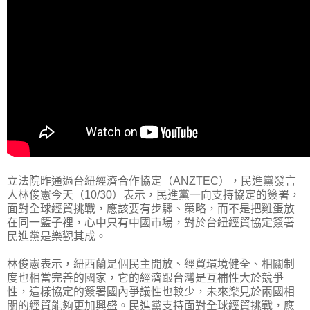
立法院昨通過台紐經濟合作協定（ANZTEC），民進黨發言
人林俊憲今天（10/30）表示，民進黨一向支持協定的簽署，
面對全球經貿挑戰，應該要有步驟、策略，而不是把雞蛋放
在同一籃子裡，心中只有中國市場，對於台紐經貿協定簽署
民進黨是樂觀其成。
林俊憲表示，紐西蘭是個民主開放、經貿環境健全、相關制
度也相當完善的國家，它的經濟跟台灣是互補性大於競爭
性，這樣協定的簽署國內爭議性也較少，未來樂見於兩國相
關的經貿能夠更加興盛。民進黨支持面對全球經貿挑戰，應