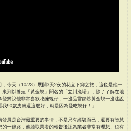
，今天（10/23）展開3天2夜的花宜下鄉之旅，這也是他一
。來到以養殖「黃金蜆」聞名的「立川漁場」，除了了解在地
李登輝說他非常喜歡吃醃蜆仔，一邊品嘗熱炒黃金蜆一邊述說
看我90歲皮膚還這麼好，就是因為愛吃蜆仔！」
續發展是台灣最重要的事情，不是只有經驗而已，還要有智慧
想的一條路，他聽取業者的報告後認為業者非常有理想、也有