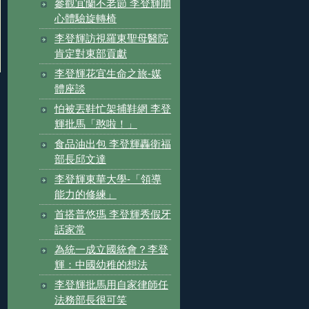
參觀宜蘭不老節 李登輝開
心體驗旋轉椅
李登輝訪視羅東聖母醫院
肯定對東部貢獻
李登輝花宜生命之旅-媒
體座談
怕被丟鞋忙架捕鞋網 李登
輝批馬「憨啦！」
食品油出包 李登輝轟衛福
部長邱文達
李登輝東華大學-「領導
能力的修練」
首搭普悠瑪 李登輝秀假牙
話家常
為統一成立國統會？李登
輝：中國幼稚的想法
李登輝批馬用自家律師任
法務部長很可笑