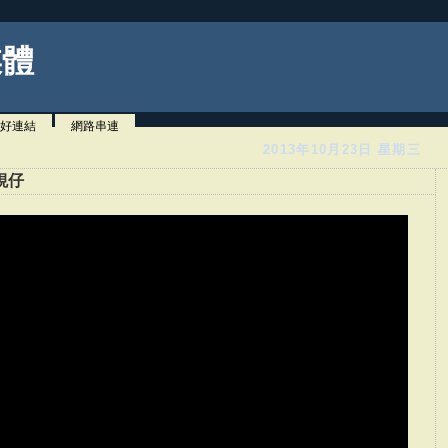
媒體
好連結
網路串連
2013年10月23日 星期三
蜆仔