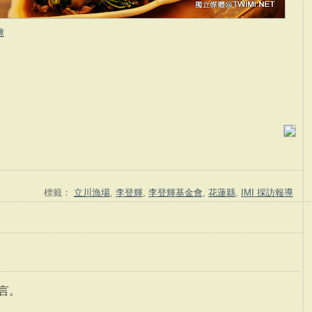
簿
標籤：
立川漁場
,
李登輝
,
李登輝基金會
,
花蓮縣
,
IMI 採訪報導
言。