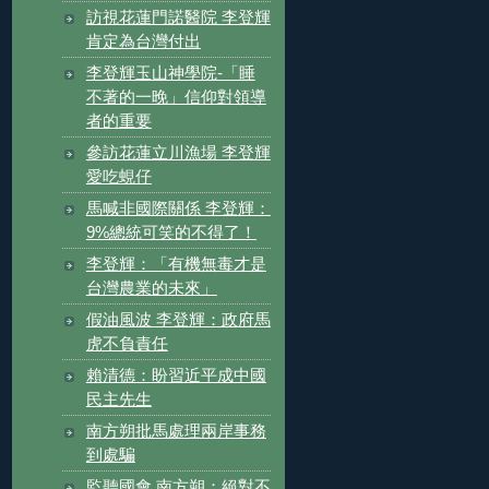
訪視花蓮門諾醫院 李登輝
肯定為台灣付出
李登輝玉山神學院-「睡
不著的一晚」信仰對領導
者的重要
參訪花蓮立川漁場 李登輝
愛吃蜆仔
馬喊非國際關係 李登輝：
9%總統可笑的不得了！
李登輝：「有機無毒才是
台灣農業的未來」
假油風波 李登輝：政府馬
虎不負責任
賴清德：盼習近平成中國
民主先生
南方朔批馬處理兩岸事務
到處騙
監聽國會 南方朔：絕對不