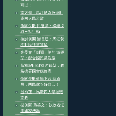
可以！
南方朔：馬江應為政爭亂
憲向人民道歉
倒閣失敗 民進黨：繼續採
取三點行動
檢討倒閣 謝長廷：馬江黃
不動民進黨算輸
客委會「倒閣」例句 游錫
堃：配合國民黨洗腦
藍黨紀阻倒閣 游錫堃：政
黨操弄國會應修憲
倒閣失敗藍籲下台 蘇貞
昌：國民黨管好自己！
呂秀蓮：馬新四人幫摧毀
憲政
挺倒閣 蔡英文：執政者濫
用國家機器