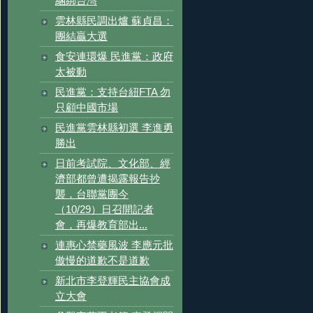
綑綁台灣
雲林縣民調出爐 蘇貞昌：
團結贏大選
食安連環爆 民進黨：政府
太被動
民進黨：支持台紐FTA 勿
只顧中國市場
民進黨雲林縣初選 李進勇
勝出
日前考試院、文化部、經
濟部都曾遭揭露報告抄
襲，台聯黨團今
（10/29）日召開記者
會，再爆教育部出...
連惠心禁藥風波 李應元批
傲慢的道歉不是道歉
新北市李登輝民主協會成
立大會