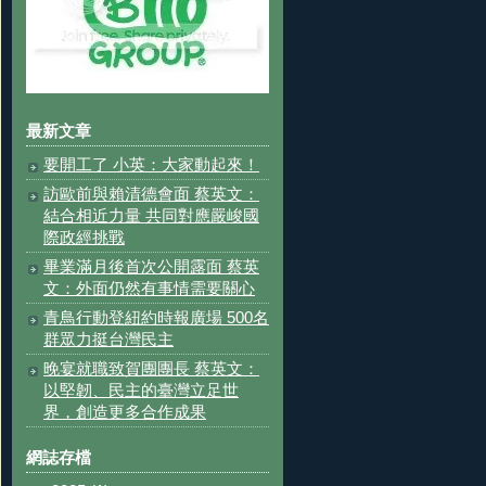
最新文章
要開工了 小英：大家動起來！
訪歐前與賴清德會面 蔡英文：
結合相近力量 共同對應嚴峻國
際政經挑戰
畢業滿月後首次公開露面 蔡英
文：外面仍然有事情需要關心
青鳥行動登紐約時報廣場 500名
群眾力挺台灣民主
晚宴就職致賀團團長 蔡英文：
以堅韌、民主的臺灣立足世
界，創造更多合作成果
網誌存檔