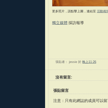
更多照片，請點擊上圖，連結至
活動相
獨立媒體
採訪報導
張貼者：
jessie
於
晚上11:26
沒有留言:
張貼留言
注意：只有此網誌的成員可以留