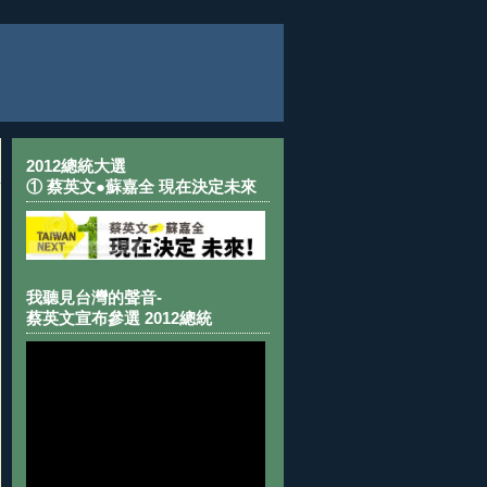
2012總統大選
① 蔡英文●蘇嘉全 現在決定未來
我聽見台灣的聲音-
蔡英文宣布參選 2012總統