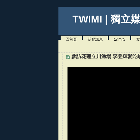
TWIMI | 獨立
回首頁
活動訊息
twimitv
友
參訪花蓮立川漁場 李登輝愛吃