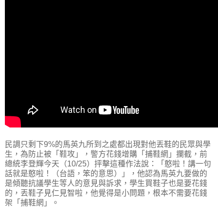
民調只剩下9%的馬英九所到之處都出現對他丟鞋的民眾與學
生，為防止被「鞋攻」，警方花錢增購「捕鞋網」攔截，前
總統李登輝今天（10/25）抨擊這種作法說：「憨啦！講一句
話就是憨啦！（台語，笨的意思）」，他認為馬英九要做的
是傾聽抗議學生等人的意見與訴求，學生買鞋子也是要花錢
的，丟鞋子見仁見智啦，他覺得是小問題，根本不需要花錢
架「捕鞋網」。