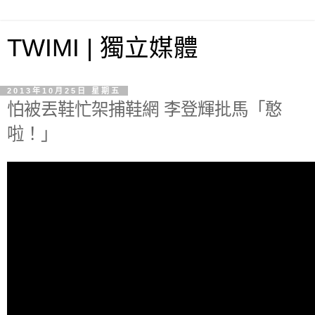
TWIMI | 獨立媒體
2013年10月25日 星期五
怕被丟鞋忙架捕鞋網 李登輝批馬「憨
啦！」