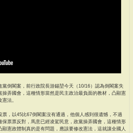
黨倒閣案，前行政院長游錫堃今天（10/16）認為倒閣案失
黨操弄國會，這種情形當然是民主政治最負面的教材，凸顯憲
改憲法。
票，以45比67倒閣案沒有通過，他個人感到很遺憾，不過
確保票票反對，馬意已經凌駕民意，政黨操弄國會，這種情形
凸顯憲政體制真的是有問題，應該要修改憲法，這就讓全國人