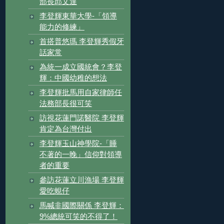
部長邱文達
李登輝東華大學-「領導
能力的修練」
首搭普悠瑪 李登輝秀假牙
話家常
為統一成立國統會？李登
輝：中國幼稚的想法
李登輝批馬用自家律師任
法務部長很可笑
訪視花蓮門諾醫院 李登輝
肯定為台灣付出
李登輝玉山神學院-「睡
不著的一晚」信仰對領導
者的重要
參訪花蓮立川漁場 李登輝
愛吃蜆仔
馬喊非國際關係 李登輝：
9%總統可笑的不得了！