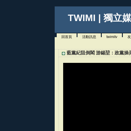
TWIMI | 獨立
回首頁
活動訊息
twimitv
友
藍黨紀阻倒閣 游錫堃：政黨操