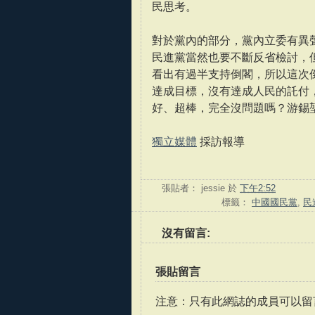
民思考。
對於黨內的部分，黨內立委有異
民進黨當然也要不斷反省檢討，
看出有過半支持倒閣，所以這次
達成目標，沒有達成人民的託付
好、超棒，完全沒問題嗎？游錫
獨立媒體
採訪報導
張貼者：
jessie
於
下午2:52
標籤：
中國國民黨
,
民
沒有留言:
張貼留言
注意：只有此網誌的成員可以留