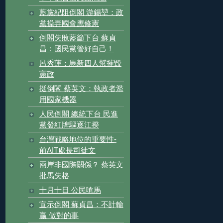
藍黨紀阻倒閣 游錫堃：政
黨操弄國會應修憲
倒閣失敗藍籲下台 蘇貞
昌：國民黨管好自己！
呂秀蓮：馬新四人幫摧毀
憲政
挺倒閣 蔡英文：執政者濫
用國家機器
人民倒閣 總統下台 民進
黨發紅牌驅逐江揆
台灣戰略地位的重要性-
前AIT處長司徒文
兩岸非國際關係？ 蔡英文
批馬失格
十月十日 公民嗆馬
宣示倒閣 蘇貞昌：不計輸
贏 做對的事