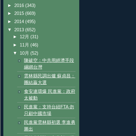
►
2016
(343)
►
2015
(669)
►
2014
(495)
▼
2013
(652)
►
12月
(31)
►
11月
(46)
▼
10月
(52)
陳破空：中共用經濟手段
綑綁台灣
雲林縣民調出爐 蘇貞昌：
團結贏大選
食安連環爆 民進黨：政府
太被動
民進黨：支持台紐FTA 勿
只顧中國市場
民進黨雲林縣初選 李進勇
勝出