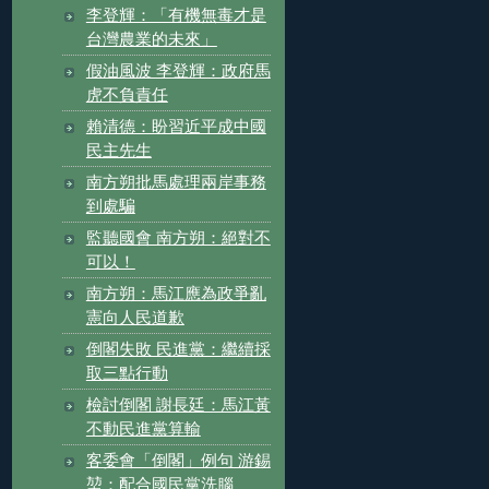
李登輝：「有機無毒才是
台灣農業的未來」
假油風波 李登輝：政府馬
虎不負責任
賴清德：盼習近平成中國
民主先生
南方朔批馬處理兩岸事務
到處騙
監聽國會 南方朔：絕對不
可以！
南方朔：馬江應為政爭亂
憲向人民道歉
倒閣失敗 民進黨：繼續採
取三點行動
檢討倒閣 謝長廷：馬江黃
不動民進黨算輸
客委會「倒閣」例句 游錫
堃：配合國民黨洗腦