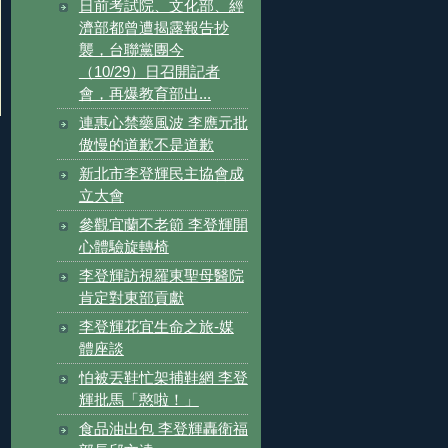
日前考試院、文化部、經
濟部都曾遭揭露報告抄
襲，台聯黨團今
（10/29）日召開記者
會，再爆教育部出...
連惠心禁藥風波 李應元批
傲慢的道歉不是道歉
新北市李登輝民主協會成
立大會
參觀宜蘭不老節 李登輝開
心體驗旋轉椅
李登輝訪視羅東聖母醫院
肯定對東部貢獻
李登輝花宜生命之旅-媒
體座談
怕被丟鞋忙架捕鞋網 李登
輝批馬「憨啦！」
食品油出包 李登輝轟衛福