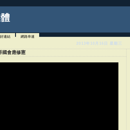
媒體
好連結
網路串連
2013年10月16日 星期三
弄國會應修憲