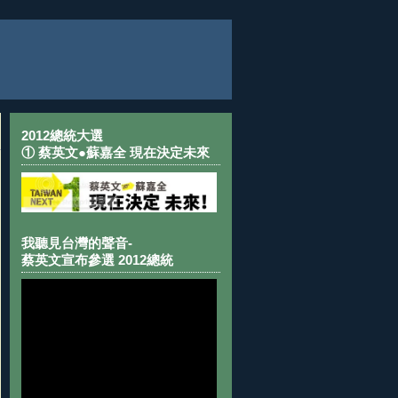
2012總統大選
① 蔡英文●蘇嘉全 現在決定未來
我聽見台灣的聲音-
蔡英文宣布參選 2012總統