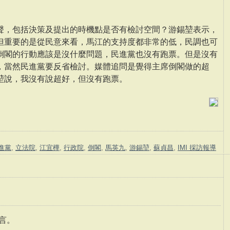
聲，包括決策及提出的時機點是否有檢討空間？游錫堃表示，
但重要的是從民意來看，馬江的支持度都非常的低，民調也可
倒閣的行動應該是沒什麼問題，民進黨也沒有跑票。但是沒有
，當然民進黨要反省檢討。媒體追問是覺得主席倒閣做的超
堃說，我沒有說超好，但沒有跑票。
進黨
,
立法院
,
江宜樺
,
行政院
,
倒閣
,
馬英九
,
游錫堃
,
蘇貞昌
,
IMI 採訪報導
言。