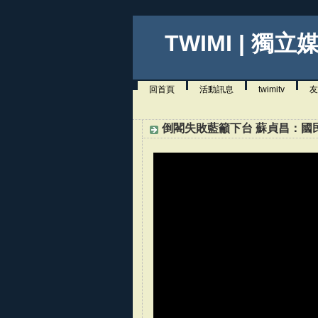
TWIMI | 獨立
回首頁
活動訊息
twimitv
友
倒閣失敗藍籲下台 蘇貞昌：國