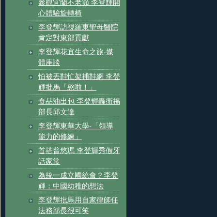
參觀宜蘭不老節 李登輝開
心體驗旋轉椅
李登輝訪視羅東聖母醫院
肯定對東部貢獻
李登輝花宜生命之旅-媒
體座談
怕被丟鞋忙架捕鞋網 李登
輝批馬「憨啦！」
食品油出包 李登輝轟衛福
部長邱文達
李登輝東華大學-「領導
能力的修練」
首搭普悠瑪 李登輝秀假牙
話家常
為統一成立國統會？李登
輝：中國幼稚的想法
李登輝批馬用自家律師任
法務部長很可笑