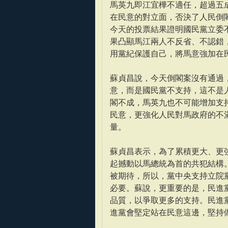
馬英九即江宜樺不適任，超過五
在民意的對立面，否決了人民倒
今天的投票結果證明國民黨立委
果凸顯馬江兩人不反省、不認錯
用黨紀保護自己，將馬意強加在
蘇貞昌說，今天倒閣案沒有通過
意，而是國民黨不支持，這不是
閣不成，馬英九也不可能增加支
民意，更強化人民對馬政府的不
量。
蘇貞昌表示，為了累積更大、更
起撼動以馬總統為首的共犯結構
被期待，所以，黨中央支持立院
必要。蘇說，更重要的是，民進
品質，以爭取更多的支持。民進
進黨會堅定站在民意這邊，堅持