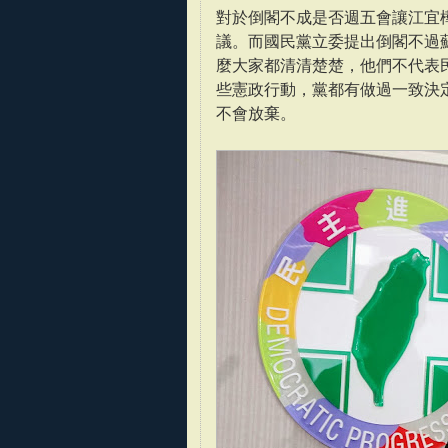
對於倒閣不成是否週五會讓江宜
議。而國民黨立委提出倒閣不過
麼大家都清清楚楚，他們不代表
些憲政行動，黨都有做過一致決
不會放棄。