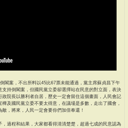
黨倒閣案，不出所料以45比67票未能通過，黨主席蘇貞昌下午
意支持倒閣案，但國民黨立委卻選擇站在民意的對立面，表決
行政院長以勝利者自居，歷史一定會留住這個畫面，人民會記
宜樺及國民黨立委不要太得意，在議場是多數，走出了國會，
為敵，將來，人民一定會要你們加倍奉還！
子，過程和結果，大家都看得清清楚楚，超過七成的民意認為