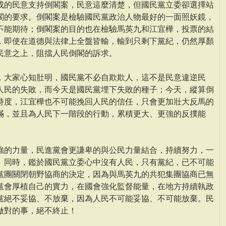
成的民意支持倒閣案，民意這麼清楚，但國民黨立委卻選擇站
閣的要求。倒閣案是檢驗國民黨政治人物最好的一面照妖鏡，
不能期待；倒閣案的目的也在檢驗馬英九和江宜樺，投票的結
，即使在道德與法律上全盤皆輸，輸到只剩下黨紀，仍然厚顏
民意之上，阻擋人民倒閣的訴求。
，大家心知肚明，國民黨不必自欺欺人，這不是民意違逆民
人民的失敗，而今天是國民黨埋下失敗的種子；今天，縱算倒
持度，江宜樺也不可能挽回人民的信任，只會更加壯大反馬的
滿，並且為人民下一階段的行動，累積更大、更強的反撲能
強的力量，民進黨會更謙卑的與公民力量結合，持續努力，一
。同時，鑑於國民黨立委心中沒有人民，只有黨紀，已不可能
黨團關閉朝野協商的決定，因為與馬英九的共犯集團協商已無
黨會厚植自己的實力，在國會強化監督能量，在地方持續執政
黨絕不妥協、不放棄，因為人民不可能妥協、不可能放棄。民
做對的事，絕不終止！