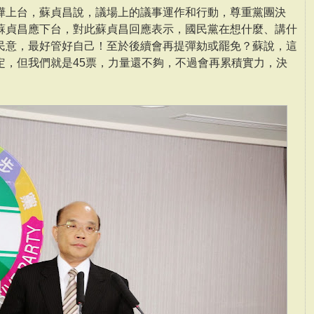
樺上台，蘇貞昌說，議場上的議事運作和行動，尊重黨團決
蘇貞昌應下台，對此蘇貞昌回應表示，國民黨在想什麼、講什
民意，最好管好自己！至於後續會再提彈劾或罷免？蘇說，這
定，但我們就是45票，力量還不夠，不過會再累積實力，決