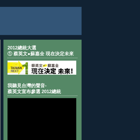
2012總統大選
① 蔡英文●蘇嘉全 現在決定未來
我聽見台灣的聲音-
蔡英文宣布參選 2012總統