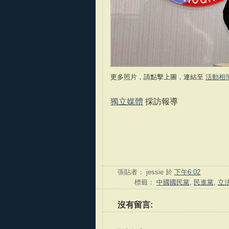
更多照片，請點擊上圖，連結至
活動相
獨立媒體
採訪報導
張貼者：
jessie
於
下午6:02
標籤：
中國國民黨
,
民進黨
,
立
沒有留言: