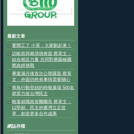
最新文章
要開工了 小英：大家動起來！
訪歐前與賴清德會面 蔡英文：
結合相近力量 共同對應嚴峻國
際政經挑戰
畢業滿月後首次公開露面 蔡英
文：外面仍然有事情需要關心
青鳥行動登紐約時報廣場 500名
群眾力挺台灣民主
晚宴就職致賀團團長 蔡英文：
以堅韌、民主的臺灣立足世
界，創造更多合作成果
網誌存檔