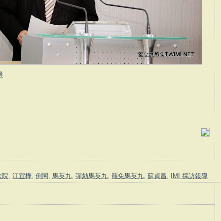
簿
法院
,
江宜樺
,
倒閣
,
馬英九
,
彈劾馬英九
,
罷免馬英九
,
蘇貞昌
,
IMI 採訪報導