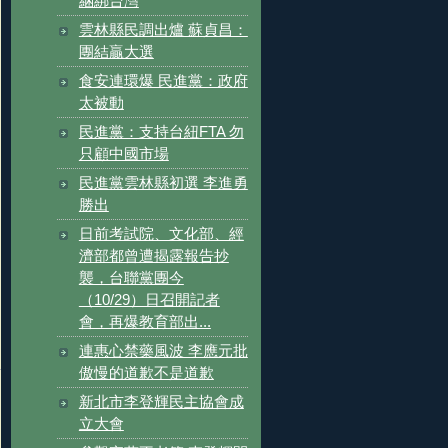
綑綁台灣
雲林縣民調出爐 蘇貞昌：
團結贏大選
食安連環爆 民進黨：政府
太被動
民進黨：支持台紐FTA 勿
只顧中國市場
民進黨雲林縣初選 李進勇
勝出
日前考試院、文化部、經
濟部都曾遭揭露報告抄
襲，台聯黨團今
（10/29）日召開記者
會，再爆教育部出...
連惠心禁藥風波 李應元批
傲慢的道歉不是道歉
新北市李登輝民主協會成
立大會