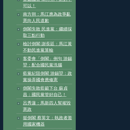
可以！
南方朔：馬江應為政爭亂
憲向人民道歉
倒閣失敗 民進黨：繼續採
取三點行動
檢討倒閣 謝長廷：馬江黃
不動民進黨算輸
客委會「倒閣」例句 游錫
堃：配合國民黨洗腦
藍黨紀阻倒閣 游錫堃：政
黨操弄國會應修憲
倒閣失敗藍籲下台 蘇貞
昌：國民黨管好自己！
呂秀蓮：馬新四人幫摧毀
憲政
挺倒閣 蔡英文：執政者濫
用國家機器