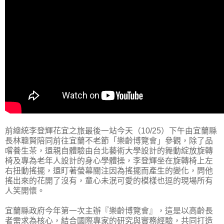
前總統李登輝花宜之旅最後一站今天（10/25）下午由宜蘭縣
長林聰賢陪同前往宜蘭不老節「樂齡博覽會」參觀，除了品
嚐養生茶，還親自體驗由台北藝術大學設計的舞動綻放旋轉
椅及專為老年人設計的身心學體操，李登輝坐在旋轉椅上左
右扭動搖擺，還盯著螢幕關注因為搖擺而產生的變化，問他
搖出來的花開了沒有，童心未泯可愛的模樣也逗的現場所有
人笑開懷。
宜蘭縣政府今年第一次主辦『樂齡博覽會』，這是以高齡長
者需求為核心，結合國際專家的研究與實務經驗，共同打造