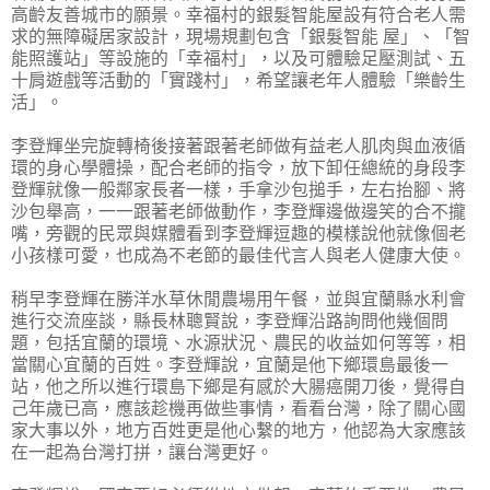
高齡友善城市的願景。幸福村的銀髮智能屋設有符合老人需
求的無障礙居家設計，現場規劃包含「銀髮智能 屋」、「智
能照護站」等設施的「幸福村」，以及可體驗足壓測試、五
十肩遊戲等活動的「實踐村」，希望讓老年人體驗「樂齡生
活」。
李登輝坐完旋轉椅後接著跟著老師做有益老人肌肉與血液循
環的身心學體操，配合老師的指令，放下卸任總統的身段李
登輝就像一般鄰家長者一樣，手拿沙包搥手，左右抬腳、將
沙包舉高，一一跟著老師做動作，李登輝邊做邊笑的合不攏
嘴，旁觀的民眾與媒體看到李登輝逗趣的模樣說他就像個老
小孩樣可愛，也成為不老節的最佳代言人與老人健康大使。
稍早李登輝在勝洋水草休閒農場用午餐，並與宜蘭縣水利會
進行交流座談，縣長林聰賢說，李登輝沿路詢問他幾個問
題，包括宜蘭的環境、水源狀況、農民的收益如何等等，相
當關心宜蘭的百姓。李登輝說，宜蘭是他下鄉環島最後一
站，他之所以進行環島下鄉是有感於大腸癌開刀後，覺得自
己年歲已高，應該趁機再做些事情，看看台灣，除了關心國
家大事以外，地方百姓更是他心繫的地方，他認為大家應該
在一起為台灣打拼，讓台灣更好。