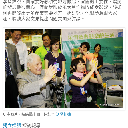
李登輝說，國家要好必須從地方做起，宜蘭的重要性、農民
的發展他很關心，宜蘭受限於風大農作物收成受影響，該如
何再開發出更多產業需要地方一起研究，他很願意跟大家一
起，聆聽大家意見提出問題共同來討論。
更多照片，請點擊上圖，連結至
活動相簿
獨立媒體
採訪報導