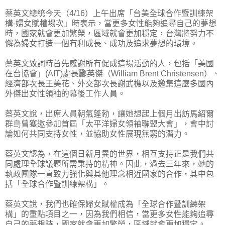
蔡英文總統今天（4/16）上午出席「台美全球合作暨訓練架
構-婦女賦權場次」時表示，當更多女性能夠追尋自己的夢想
時，國家就會更加繁榮，區域就會更加穩定，台灣將努力不
懈為婦女打造一個有利成長、成功及追求夢想的環境。
蔡英文致詞時首先感謝所有促成這場活動的人，包括「美國
在台協會」(AIT)處長酈英傑（William Brent Christensen）、
經濟部次長王美花、外交部次長謝武樵以及邀集這麼多國內
外傑出女性領袖的幕後工作人員。
蔡英文說，出席人員朝氣蓬勃，讓她想起上個月出訪馬紹爾
群島曾獲邀參加首屆「太平洋婦女領袖聯盟大會」，會中討
論如何共同支持女性，並協助女性展現無窮的潛力。
蔡英文認為，在這個日新月異的世界，相互支持正是我們共
同處理全球議題所需秉持的精神。因此，過去三年來，她的
執政團隊一直致力強化與其他理念相近國家的合作，其中包
括「全球合作暨訓練架構」。
蔡英文說，我們也確保婦女賦權成為「全球合作暨訓練架
構」的重點項目之一，因為我們相信，當更多女性能夠追尋
自己的夢想時，國家就會更加繁榮，區域就會更加穩定。