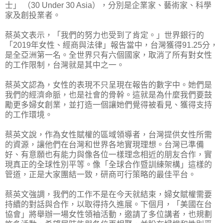
士」 （30 Under 30 Asia），分別是企業家、藝術家、科學
家及創投業者。
蔡英文表示，「我們的努力也受到了肯定。」世界銀行的
「2019年女性、經商與法律」報告當中，台灣獲得91.25分，
是全亞洲第一名。全世界只有六個國家，取消了所有對女性
的工作限制，台灣就是其中之一。
蔡英文認為，女性的表現不只呈現在報告的數字中。她們是
我們的經濟命脈，也是社會的骨幹。這就是為什麼我們要鼓
勵更多婦女創業，並打造一個讓她們覺得被看見、獲得支持
的工作環境。
蔡英文說，作為女性賦權的區域領導者，台灣提供女性所需
的資源，讓他們在台灣和世界各地實現理想。台灣已準備
好、有意願也有能力與像各位一樣理念相近的朋友合作，實
現真正的全球性別平等。像「全球合作暨訓練架構」這樣的
管道，正是大家團結一致，研商可行策略的最佳平台。
蔡英文強調，我們的工作不是在今天就結束，婦女賦權需要
持續的對話與合作，以取得持久進展。下個月，「美國在台
協會」將舉辦一場女性領袖活動，邀請了多位講者，也規劃