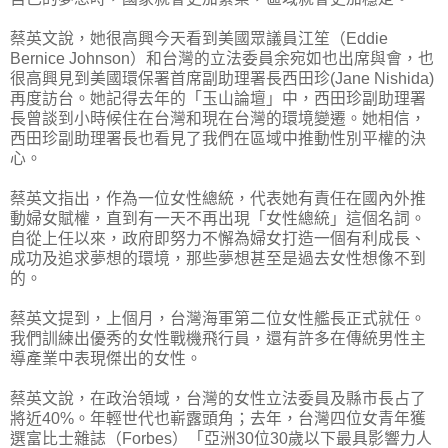
蔡英文說，她很高興今天看到美國眾議員江笙（Eddie
Bernice Johnson）和台灣的立法委員余宛如也出席與會，也
很高興見到美國環保署首席副助理署長西田珍(Jane Nishida)
再度訪台。她記得去年的「玉山論壇」中，西田珍副助理署
長曾談到小時候住在台灣和現在台灣的環境變遷。她相信，
西田珍副助理署長也看見了我們在區域中推動性別平權的決
心。
蔡英文指出，作為一位女性總統，代表她有責任在國內外推
動婦女賦權，直到有一天不再出現「女性總統」這個名詞。
自從上任以來，政府即努力不懈為婦女打造一個有利成長、
成功及追求夢想的環境，那些夢想甚至是過去女性想像不到
的。
蔡英文提到，上個月，台灣海軍第二位女性艦長正式就任。
我們訓練出優秀的女性戰機飛行員，還有許多在傳統男性主
導產業中表現傑出的女性。
蔡英文說，在政治領域，台灣的女性立法委員及縣市長占了
將近40%。年輕世代也嶄露頭角；去年，台灣四位女青年獲
選富比士雜誌（Forbes）「亞洲30位30歲以下最具影響力人