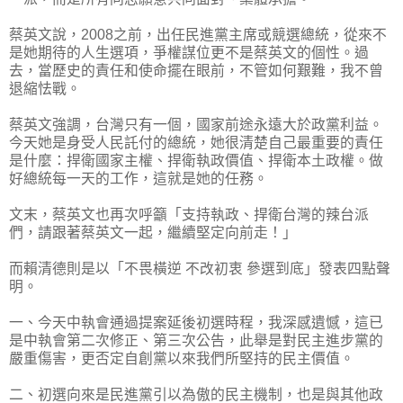
蔡英文說，2008之前，出任民進黨主席或競選總統，從來不
是她期待的人生選項，爭權謀位更不是蔡英文的個性。過
去，當歷史的責任和使命擺在眼前，不管如何艱難，我不曾
退縮怯戰。
蔡英文強調，台灣只有一個，國家前途永遠大於政黨利益。
今天她是身受人民託付的總統，她很清楚自己最重要的責任
是什麼：捍衛國家主權、捍衛執政價值、捍衛本土政權。做
好總統每一天的工作，這就是她的任務。
文末，蔡英文也再次呼籲「支持執政、捍衛台灣的辣台派
們，請跟著蔡英文一起，繼續堅定向前走！」
而賴清德則是以「不畏橫逆 不改初衷 參選到底」發表四點聲
明。
一、今天中執會通過提案延後初選時程，我深感遺憾，這已
是中執會第二次修正、第三次公告，此舉是對民主進步黨的
嚴重傷害，更否定自創黨以來我們所堅持的民主價值。
二、初選向來是民進黨引以為傲的民主機制，也是與其他政