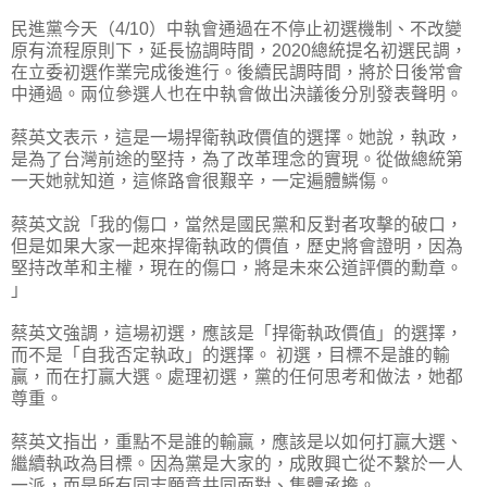
民進黨今天（4/10）中執會通過在不停止初選機制、不改變
原有流程原則下，延長協調時間，2020總統提名初選民調，
在立委初選作業完成後進行。後續民調時間，將於日後常會
中通過。兩位參選人也在中執會做出決議後分別發表聲明。
蔡英文表示，這是一場捍衛執政價值的選擇。她說，執政，
是為了台灣前途的堅持，為了改革理念的實現。從做總統第
一天她就知道，這條路會很艱辛，一定遍體鱗傷。
蔡英文說「我的傷口，當然是國民黨和反對者攻擊的破口，
但是如果大家一起來捍衛執政的價值，歷史將會證明，因為
堅持改革和主權，現在的傷口，將是未來公道評價的勳章。
」
蔡英文強調，這場初選，應該是「捍衛執政價值」的選擇，
而不是「自我否定執政」的選擇。 初選，目標不是誰的輸
贏，而在打贏大選。處理初選，黨的任何思考和做法，她都
尊重。
蔡英文指出，重點不是誰的輸贏，應該是以如何打贏大選、
繼續執政為目標。因為黨是大家的，成敗興亡從不繫於一人
一派，而是所有同志願意共同面對、集體承擔。