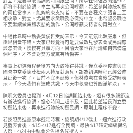
對立，是要爭取協調的時間跟空間，所以任何強烈的運作，
都將不利於協調。卓主席再次公開呼籲，希望參與總統初選
的兩位當事人，能夠約束支持者，不要在各種文字語言上互
相攻擊、對立。尤其要求黨職務必保持中立，也希望公職也
不要繼續做集體表態的動作，公開呼籲支持者勿再對立。
中場休息時中執委黃俊哲受訪表示，今天氣氛比較嚴肅，但
還是相當不錯。大家已經覺得可能要做政見發表會或民調應
該怎麼做，慢慢有具體方向。目前大家也在討論如何完備這
個程序，才不會對雙方或黨有所傷害。
事實上初選時程延後方向大致獲得共識，僅立委林俊憲與正
國會中常委陳茂松兩人持反對意見，認為初選時程已經公佈
且延後一次了，目前不宜再延後。但林俊憲在會後受訪時表
示，「今天我們有達成共識，今天中執會也算圓滿解決」。
陳明文委員也提到，4月12日協調期結束後，還有很多細節沒
有辦法進行協調，擔心時間上趕不及，因此希望延長到立委
初選結束後，再來進行總統初選民調，原則上程序不變。
若按照民進黨原本擬定時程，協調期4/12截止，週六進行政
見發表會後，4/15-4/17進行全民調，最快4/17確定總統提名
人選，4/24由中執會公告提名候選人。