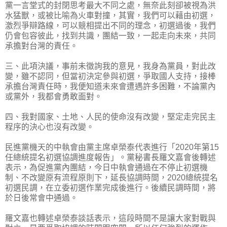
黨一言堂式的封閉思考最大不同之處，無奈此刻卻被視為洪
水猛獸，或被比喻為火車對撞，其實，我們可以藉由初選，
激烈爭辯路線，可以競相提出不同的理念，初選過後，我們
仍會包容彼此，找到共識，團結一致，一起走向未來，共同
承擔對台灣的責任。
三、此項決議，事前未徵詢我的意見，我身為黨員，對此改
變，雖不認同，但當初決定參與初選，爭取國人支持，接棒
承擔台灣責任時，我便知道未來會遭遇許多困難，不論黨內
或黨外，我都會勇敢面對。
四、我對國家、土地、人民的使命沒有改變，堅定走完民主
程序的決心也沒有改變。
民進黨機天的中執會由黨主席卓榮泰代表進行「2020年第15
任總統提名初選協調進度報告」。黨秘書長羅文嘉會後轉述
表示，為促進黨內團結，今日中執會通過在不停止初選機
制、不改變原有流程原則下，延長協調時間，2020總統提名
初選民調，在立委初選作業完成後進行。後續民調時間，將
於日後常會中通過。
羅文嘉也轉述卓榮泰談話表示，這段時間不是讓大家對戰與