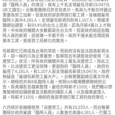
請「臨時人員」的情況，竟有上千名支領最低月薪19,047元
(非工讀生)。台聯黨團總召許忠信表示，馬英九不斷在呼籲企
業要為勞工加薪，但是政府卻是帶頭打壓工資，各機關雇用
臨時人員共4,181人，支領最低薪資的則有1,107人，根據求
職網站調查，有93.4%的台北上班族，認為月薪4萬以上才夠
用，中央政府機關大多數都是在台北市，但是政府給這些臨
時人員的薪資，卻是連一半都不到，政府不僅未能合理提高
基本工資，竟是勞工低薪化的幫兇。
低薪窮忙已將成為台灣的常態，而政府沒有設法提高薪資水
平，卻一昧的只為企業著想，監察院去年調查政府使用「派
遣勞工」狀況，所有政府機關共有上萬名派遣勞工，除此之
外，比派遣勞工更沒保障、更弱勢的「臨時人員」，政府也
雇用了4,181人，有1,107人是支領最底薪資19,047元，政府
無疑是「雇請低薪勞工最大戶」。台聯黨團副總召黃文玲表
示，總統府共有6名臨時人員，依照rich職場體網總統府公
告，負責攝影及檔案整理，最低的時薪才110元，我們難以想
像幫總統拍攝臉書及活動照的攝影人員，以及檔案處理人
員，時薪才110元，總統府竟是帶頭打壓工資的政府單位。
六月統計各機關使用「派遣勞工」共有10,233人，而台聯黨
團統計政府雇請「臨時人員」人數竟也高達4,181人，打壓工