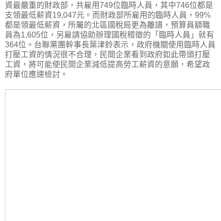
資最嚴重的財政部，共雇用749位臨時人員，其中746位都是
支領最低薪資19,047元。而財政部所雇用的臨時人員，99%
都是領最低薪資，所屬的北區國稅局更為離譜，預算員額職
員為1,605位，另雇請協助辦理國稅稽徵的「臨時人員」就有
364位。台聯黨團幹事長葉津鈴表示，政府機關使用臨時人員
打壓工資的情況很不合理，民間企業看到政府如此帶頭打壓
工資，將可能使民間企業減低提高勞工薪資的意願，希望政
府單位應速檢討。