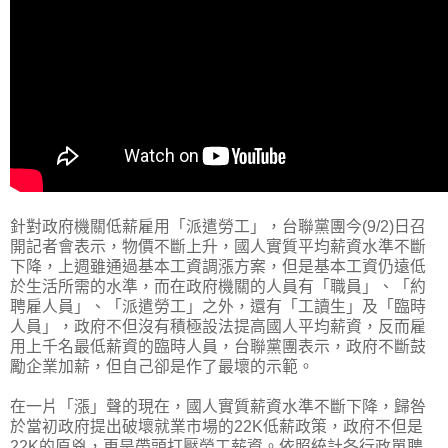
針對政府機關低薪雇用「派遣勞工」，台聯黨團今(9/2)日召
開記者會表示，物價不斷上升，國人實質平均薪資水準不斷
下降，上週雖通過基本工資調漲方案，但是基本工資仍遠低
於生活所需的水準，而在政府機關的人員有「職員」、「約
聘雇人員」、「派遣勞工」之外，還有「工讀生」及「臨時
人員」，政府不但沒有積極設法提高國人平均薪資，反而雇
用上千名最低薪資的臨時人員，台聯黨團表示，政府不斷鼓
勵企業加薪，但自己卻是作了最壞的示範。
在一片「漲」聲的現在，國人實質薪資水準不斷下降，歸咎
於當初政府提出破壞就業市場的22K低薪政策，政府不但是
22K的原兇，更是帶頭打壓勞工薪資。依照統計各行政單聘