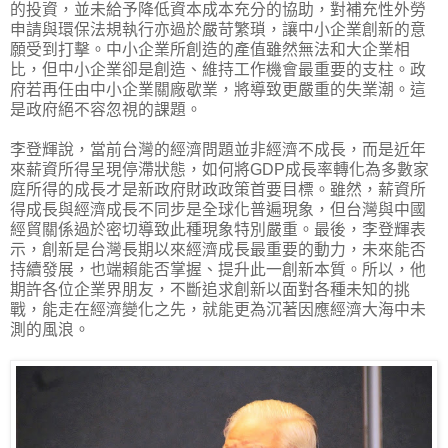
的投資，並未給予降低資本成本充分的協助，對補充性外勞
申請與環保法規執行亦過於嚴苛繁瑣，讓中小企業創新的意
願受到打擊。中小企業所創造的產值雖然無法和大企業相
比，但中小企業卻是創造、維持工作機會最重要的支柱。政
府若再任由中小企業關廠歇業，將導致更嚴重的失業潮。這
是政府絕不容忽視的課題。
李登輝說，當前台灣的經濟問題並非經濟不成長，而是近年
來薪資所得呈現停滯狀態，如何將GDP成長率轉化為多數家
庭所得的成長才是新政府財政政策首要目標。雖然，薪資所
得成長與經濟成長不同步是全球化普遍現象，但台灣與中國
經貿關係過於密切導致此種現象特別嚴重。最後，李登輝表
示，創新是台灣長期以來經濟成長最重要的動力，未來能否
持續發展，也端賴能否掌握、提升此一創新本質。所以，他
期許各位企業界朋友，不斷追求創新以面對各種未知的挑
戰，能走在經濟變化之先，就能更為沉著因應經濟大海中未
測的風浪。