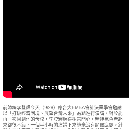
前總統李登輝今天（9/28）應台大EMBA會計決策學會邀請
以「打破經濟困境、展望台灣未來」為題進行演講，對於能
再一次回到他的母校，李登輝顯得相當開心，精神氣色看起
來都很不錯，一個半小時的演講下來絲毫沒有顯露疲憊。針