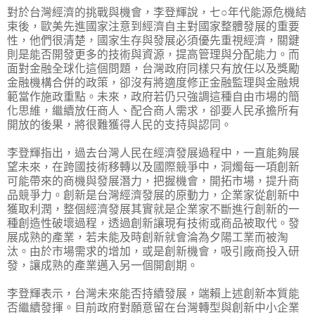
對於台灣經濟的挑戰與機會，李登輝說，七○年代能源危機結
束後，歐美先進國家注意到經濟自主對國家整體發展的重要
性，他們很清楚，國家生存與發展必須優先重視經濟，關鍵
則是能否開發更多的技術與資源，提高管理與分配能力。而
面對金融全球化這個問題，台灣政府同樣只有放任以及獎勵
金融機構合併的政策，卻沒有將適度修正金融監理與金融規
範當作施政重點。未來，政府若仍只強調這種自由市場的簡
化思維，繼續放任商人、配合商人需求，卻要人民承擔所有
開放的後果，將很難獲得人民的支持與認同。
李登輝指出，過去台灣人民在經濟發展過程中，一直能夠展
望未來，在跨國技術移轉以及國際競爭中，洞燭每一項創新
可能帶來的商機與發展潛力，把握機會，開拓市場，提升商
品競爭力。創新是台灣經濟發展的原動力，企業家從創新中
獲取利潤，整個經濟發展其實就是企業家不斷進行創新的一
種創造性破壞過程，透過創新讓現有技術或商品被取代。發
展成熟的產業，若未能及時創新就會淪為夕陽工業而被淘
汰。由於市場需求的增加，或是創新機會，吸引廠商投入研
發，讓成熟的產業邁入另一個開創期。
李登輝表示，台灣未來能否持續發展，端賴上述創新本質能
否繼續發揮。目前政府對願意留在台灣轉型與創新中小企業