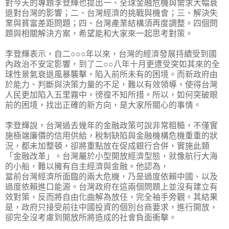
對今天的專題李登輝也提出一、全球金融危機與需求大幅衰
退對台灣的影響；二、台灣經濟的挑戰與機會；三、解決失
業與貧富差距問題；四、台灣產業結構須再度調整。四個問
題與相關解決方案，希望能和大家來一起思考對策。
李登輝表示，自二○○○年以來，台灣的經濟發展持續受到國
內政治不安定影響，到了二○○八年十月更遭受突如其來的全
球性景氣衰退風暴襲擊，陷入前所未有的困境。而新政府由
於能力、判斷與決策力量的不足，難以有效領導，使得台灣
人民更加陷入五里霧中，徬徨不知所措。所以，如何突破眼
前的困境，找出正確的新方向，是大家所關心的事情。
李登輝說，台灣過去幾年的金融政策可說非常粗糙，不僅實
施極端廉價的信用供給，稅制缺陷與金融機構危機重重的狀
況，都未加整頓，卻將重點放在促成銀行合併，實施此類
「金融改革」。台灣屬於小型開放經濟型態，就像航行大海
的小船，難以擁有自主經濟與金融。他認為，
當前台灣經濟所面臨的兩大危機，乃是過度依賴中國、以及
過度依賴進口能源。台灣政府在這兩個問題上並沒有建立有
效對策，反而將自由化曲解為放任，完全袖手旁觀。其結果
是，政府只接受前往中國投資的個別台商要求，進行開放，
卻完全沒考慮到開放所將造成的社會負面衝擊。