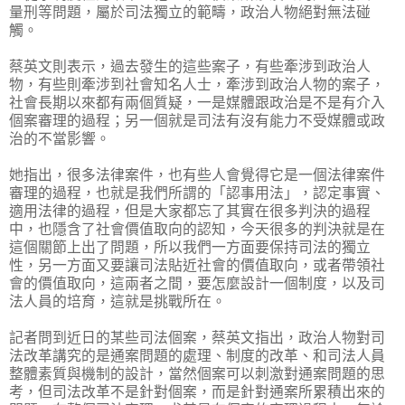
量刑等問題，屬於司法獨立的範疇，政治人物絕對無法碰
觸。
蔡英文則表示，過去發生的這些案子，有些牽涉到政治人
物，有些則牽涉到社會知名人士，牽涉到政治人物的案子，
社會長期以來都有兩個質疑，一是媒體跟政治是不是有介入
個案審理的過程；另一個就是司法有沒有能力不受媒體或政
治的不當影響。
她指出，很多法律案件，也有些人會覺得它是一個法律案件
審理的過程，也就是我們所謂的「認事用法」，認定事實、
適用法律的過程，但是大家都忘了其實在很多判決的過程
中，也隱含了社會價值取向的認知，今天很多的判決就是在
這個關節上出了問題，所以我們一方面要保持司法的獨立
性，另一方面又要讓司法貼近社會的價值取向，或者帶領社
會的價值取向，這兩者之間，要怎麼設計一個制度，以及司
法人員的培育，這就是挑戰所在。
記者問到近日的某些司法個案，蔡英文指出，政治人物對司
法改革講究的是通案問題的處理、制度的改革、和司法人員
整體素質與機制的設計，當然個案可以刺激對通案問題的思
考，但司法改革不是針對個案，而是針對通案所累積出來的