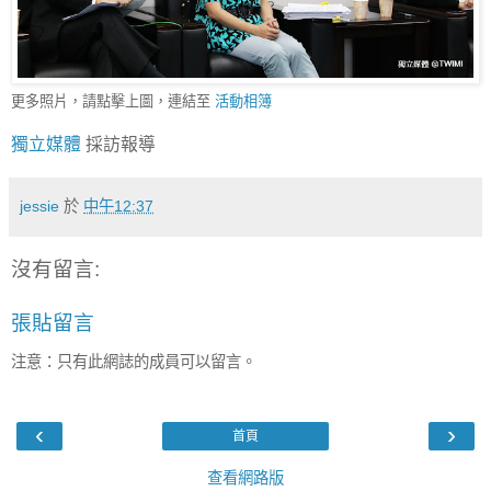
更多照片，請點擊上圖，連結至
活動相簿
獨立媒體
採訪報導
jessie
於
中午12:37
沒有留言:
張貼留言
注意：只有此網誌的成員可以留言。
‹
›
首頁
查看網路版