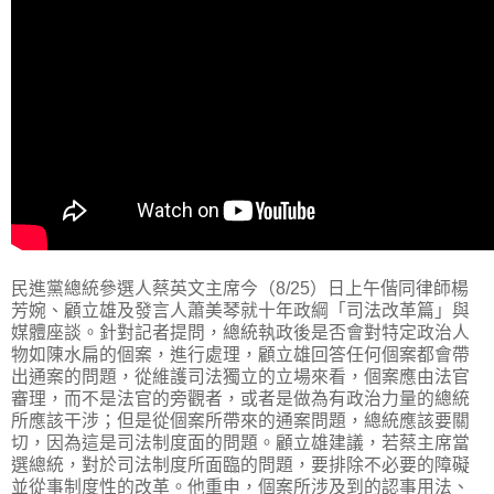
民進黨總統參選人蔡英文主席今（8/25）日上午偕同律師楊
芳婉、顧立雄及發言人蕭美琴就十年政綱「司法改革篇」與
媒體座談。針對記者提問，總統執政後是否會對特定政治人
物如陳水扁的個案，進行處理，顧立雄回答任何個案都會帶
出通案的問題，從維護司法獨立的立場來看，個案應由法官
審理，而不是法官的旁觀者，或者是做為有政治力量的總統
所應該干涉；但是從個案所帶來的通案問題，總統應該要關
切，因為這是司法制度面的問題。顧立雄建議，若蔡主席當
選總統，對於司法制度所面臨的問題，要排除不必要的障礙
並從事制度性的改革。他重申，個案所涉及到的認事用法、