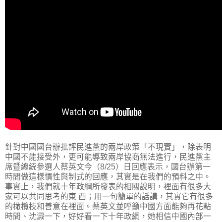
針對中國國台辦批評民進黨的兩岸政策「不現實」，除表明
中國不能接受外，更可能導致兩岸協商無法進行，民進黨主
席暨總統參選人蔡英文今（8/25）日回應表示，國台辦第一
時間做這樣慣性與制式的回應，其實是在我們的預料之中。
事實上，我們就十年政綱所發表的相關說明，裡面有很多大
家可以共同思考的東 西；用一句簡單的話講，其實它有很多
的橄欖枝和善意在裡面。蔡英文並呼籲中國方面能夠再花點
時間、沈澱一下，好好看一下十年政綱，她相信中國內部一