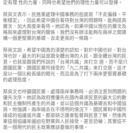
定有理 性的力量，同時也希望他們的理性力量可以發揮。
蔡英文表示，民進黨處理中國事務的態度是「不走偏鋒、平
衡穩定」，因此希望中國在看待對台灣的問題時，能夠提高
層次、加大高度來看待。她認為，如果中國以現在的層次及
格局來處理對台灣的關係，我們沒有辦法能夠在兩岸之間建
構一個更堅實的基礎、去走更長的一條路。
蔡英文說，希望中國真的清楚的認知，對於中國也好、對台
灣也好，最大的利益是跟全體台灣的人民、跟全體台灣的民
意，也就是跟我們所說的「台灣共識」來打交 道，而不是只
跟國民黨、跟國民黨所接受的「九二共識」來打交道，這才
是以一個比較長遠的眼光、而且是為了打下兩岸更堅實基礎
的處理態度。
蔡英文也呼籲國民黨，處理兩岸事務時，必須注意到問題的
優先次序。她認為政府應優先在國內尋求民意的最大公約數
和民主機制所產生的共識，並以這個共識為基礎去和中國協
商。她強調，兩岸過去在不透明的情況下，國民黨和中國所
達成的協議或共識，都是缺乏國會監督與民意了解，然後再
拿這個協議來逼迫在野黨與人民接受，甚至恐嚇；其實這不
是一個現代的民主政黨應該要做的事情。