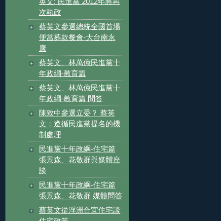
英文: 民進黨 2012年將再
次執政
蔡英文參選總統全國首場
便當募款餐會-大台南永
康
蔡英文、林萬億民進黨十
年政綱-教育篇
蔡英文、林萬億民進黨十
年政綱-教育篇 問答
陳致中參選立委？ 蔡英
文：遵循民進黨提名的機
制處理
民進黨十年政綱-住宅篇
張景森、花敬群與媒體座
談
民進黨十年政綱-住宅篇
張景森、花敬群 媒體問答
蔡英文從浮洲合宜住宅談
住宅政策