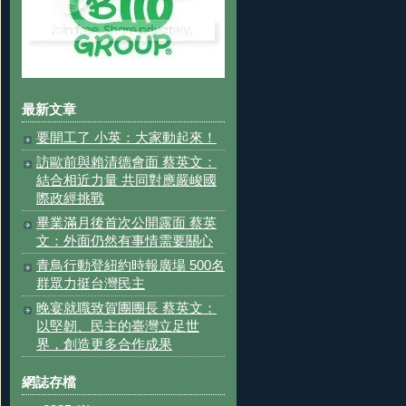
最新文章
要開工了 小英：大家動起來！
訪歐前與賴清德會面 蔡英文：
結合相近力量 共同對應嚴峻國
際政經挑戰
畢業滿月後首次公開露面 蔡英
文：外面仍然有事情需要關心
青鳥行動登紐約時報廣場 500名
群眾力挺台灣民主
晚宴就職致賀團團長 蔡英文：
以堅韌、民主的臺灣立足世
界，創造更多合作成果
網誌存檔