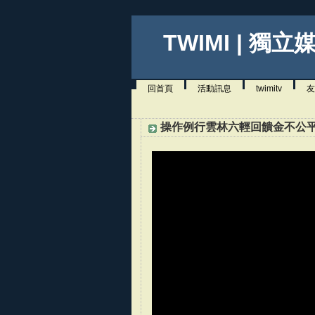
TWIMI | 獨立
回首頁
活動訊息
twimitv
友
操作例行雲林六輕回饋金不公平