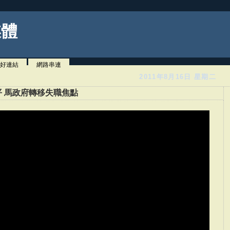
媒體
好連結
網路串連
2011年8月16日 星期二
 馬政府轉移失職焦點