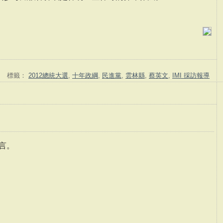
標籤：
2012總統大選
,
十年政綱
,
民進黨
,
雲林縣
,
蔡英文
,
IMI 採訪報導
言。