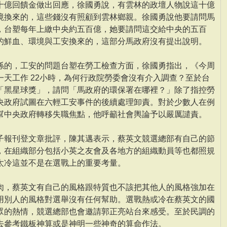
十億回饋金做出回應，徐國勇說，有雲林的政壇人物說這十億
境換來的，這些錢沒有照顧到雲林鄉親。徐國勇說他要請問馬
，台塑每年上繳中央約五百億，她要請問這交給中央的五百
的鮮血、環境與工安換來的，這部分馬政府沒有提出說明。
係的，工安的問題台塑在勞工檢查方面，徐國勇指出，《今周
天工作 22小時，為何行政院勞委會沒有介入調查？至於台
「黑星球獎」，請問「馬政府的環保署在哪裡？」除了指控勞
央政府試圖在六輕工安事件的後續處理卸責。對於少數人在例
幫中央政府轉移失職焦點，他呼籲社會輿論予以嚴厲譴責。
子報刊登文章批評，陳其邁表示，蔡英文競選總部有自己的節
，在組織部分包括小英之友會及各地方的組織動員等也都照規
太冷這並不是在選戰上的重要考量。
肉，蔡英文有自己的風格跟特質也不該把其他人的風格強加在
用別人的風格對選舉沒有任何幫助。選戰熱或冷在蔡英文的國
眾的熱情，競選總部也會邀請郭正亮站台來感受。至於民調的
去參考鐵板神算或是神明一些神奇的算命作法。