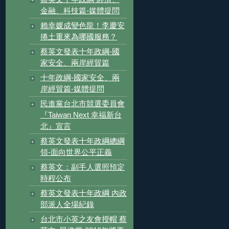
金融、科技篇-媒體提問
賴幸媛成變色龍！李慶安
捲土重來為哪國服務？
蔡英文發表十年政綱-國
家安全、兩岸經貿篇
十年政綱-國家安全、兩
岸經貿篇-媒體提問
民進黨台北市競選委員會
『Taiwan Next 幸福新台
北』宣言
蔡英文發表十年政綱總綱
領-面向世界公平正義
蔡英文：副手人選照預定
時程公布
蔡英文發表十年政綱 內政
部派人全場紀錄
台北市小英之友會授帽 蔡