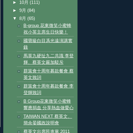
►
10月
(111)
►
9月
(84)
▼
8月
(65)
B-group 花東微笑小蜜蜂
祝小英主席生日快樂！
國寶級白目馮光遠演講實
錄
馬英九硬扯九二共識 李登
輝、蔡英文嚴加駁斥
群策會十周年募款餐會 蔡
英文致詞
群策會十周年募款餐會 李
登輝致詞
B Group花東微笑小蜜蜂
響應捐血 分享熱血做愛心
TAIWAN NEXT 蔡英文、
簡余晏國政說明會
蔡英文出席民進黨 2011