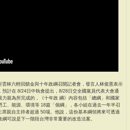
針對雲林六輕回饋金與十年政綱召開記者會，發言人林俊憲表示
計在 8/24日中執會提出，8/28日交全國黨員代表大會通
親力親為所完成的，《十年政 綱》內容包括「總綱」和國家
工、能源、環境等 18篇「個綱」，各小組在過去一年半召
蔡主席親自主持者超過 50場。他說，這份基本綱領將來可透過
政綱可說是下一階段台灣非常重要的改造法案。