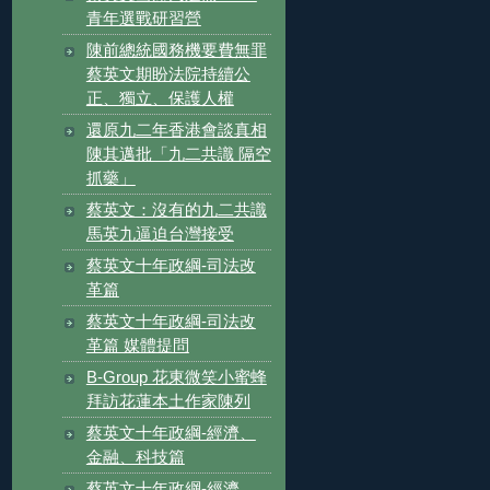
青年選戰研習營
陳前總統國務機要費無罪
蔡英文期盼法院持續公
正、獨立、保護人權
還原九二年香港會談真相
陳其邁批「九二共識 隔空
抓藥」
蔡英文：沒有的九二共識
馬英九逼迫台灣接受
蔡英文十年政綱-司法改
革篇
蔡英文十年政綱-司法改
革篇 媒體提問
B-Group 花東微笑小蜜蜂
拜訪花蓮本土作家陳列
蔡英文十年政綱-經濟、
金融、科技篇
蔡英文十年政綱-經濟、