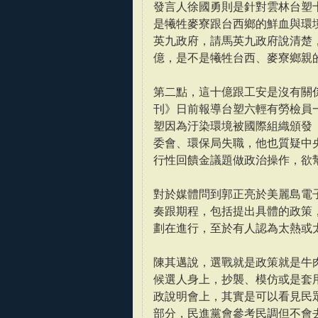
發言人徐國勇則是針對雲林台塑
是犧牲麥寮跟台西鄉的鮮血與環
英九政府，請馬英九政府說清楚
億，是不是犧牲台西、麥寮鄉親
第二點，這十億跟工安是沒有關
刊》日前報導台塑六輕有勞檢員一
塑因為汙染環境被國際組織頒發
委會、環保局失職，他也質疑中
行性回饋金議題做政治操作，欲
對於媒體問到郭正亮於美麗島電
奏跟期程，包括提出具體的政策
劃在進行，至於有人認為太熱或
陳其邁說，選戰就是政策就是牛
候選人身上，抄襲、模仿或是套
政說明會上，其實是可以看見民
部分，民進黨會參考民調但不會