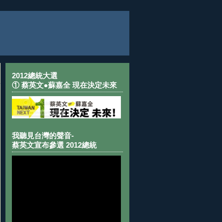
2012總統大選
① 蔡英文●蘇嘉全 現在決定未來
我聽見台灣的聲音-
蔡英文宣布參選 2012總統