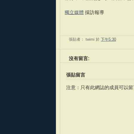
獨立媒體
採訪報導
張貼者：
twimi
於
下午5:30
沒有留言:
張貼留言
注意：只有此網誌的成員可以留