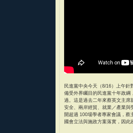
民進黨中央今天（8/16）上午
備受外界矚目的民進黨十年政綱，預
過。這是過去二年來蔡英文主席
安全、兩岸經貿、就業／產業與勞
開超過 100場學者專家會議，
國會立法與施政方案落實，因此