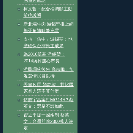
感謝再感謝
柯文哲：配合檢調願主動
前往說明
新北端牛肉 游錫堃推上網
無死角隨時能充電
支持「佔中」游錫堃：也
應確保台灣民主成果
為2016奠基 游錫堃：
2014換掉無心市長
游民調落後朱 高志鵬：加
溫選情拭目以待
丟書Ｋ馬 顏銘緯：對比國
家暴力這不算什麼
仿照宇昌案打MG149？蔡
英文：選舉不該如此
習近平提一國兩制 蔡英
文：台灣前途2300萬人決
定