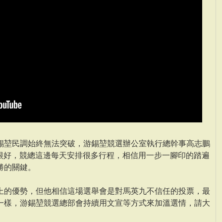
錫堃民調始終無法突破，游錫堃競選辦公室執行總幹事高志鵬
力很好，競總這邊每天安排很多行程，相信用一步一腳印的踏遍
勝的關鍵。
上的優勢，但他相信這場選舉會是對馬英九不信任的投票，最
一樣，游錫堃競選總部會持續用文宣等方式來加溫選情，請大