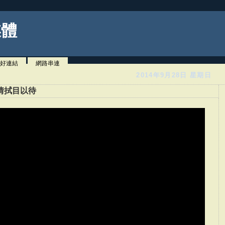
媒體
好連結
網路串連
2014年9月28日 星期日
情拭目以待