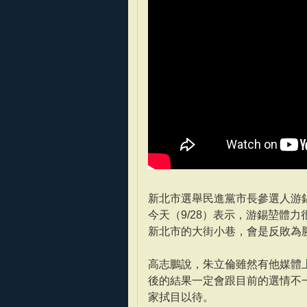
新北市選舉民進黨市長參選人游
今天（9/28）表示，游錫堃體
新北市的大街小巷，會是反敗為
高志鵬說，朱立倫雖然有他媒體
後的結果一定會跟目前的選情不
家拭目以待。