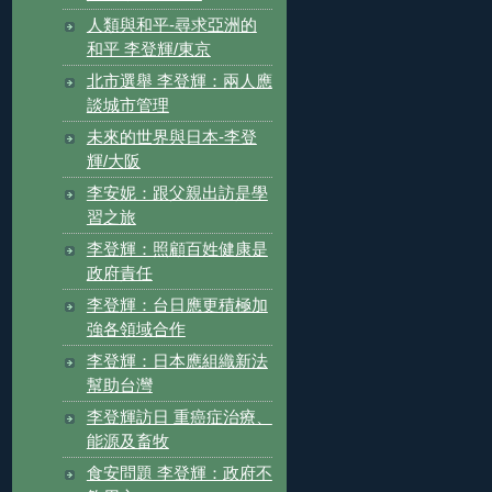
人類與和平-尋求亞洲的
和平 李登輝/東京
北市選舉 李登輝：兩人應
談城市管理
未來的世界與日本-李登
輝/大阪
李安妮：跟父親出訪是學
習之旅
李登輝：照顧百姓健康是
政府責任
李登輝：台日應更積極加
強各領域合作
李登輝：日本應組織新法
幫助台灣
李登輝訪日 重癌症治療、
能源及畜牧
食安問題 李登輝：政府不