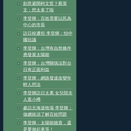
刻意避開柯文哲？蔡英
文：想太多了啦
李登輝：百姓需要以民為
中心的市長
訪日校遭拒 李登輝：怕中
國抗議
李登輝：台灣有自然條件
應發展太陽能
李登輝：台灣關係法對台
日有正面利益
李登輝：網路發達改變年
輕人想法
李登輝訪日太累 女兒陪夫
人逛小樽
參訪北海道牧場 李登輝：
做總統須了解百姓問題
李登輝：太陽能雖貴，還
是要做起來等！