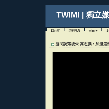
TWIMI | 獨立
回首頁
活動訊息
twimitv
友
游民調落後朱 高志鵬：加溫選