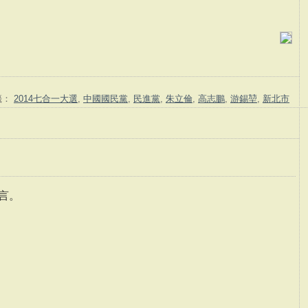
籤：
2014七合一大選
,
中國國民黨
,
民進黨
,
朱立倫
,
高志鵬
,
游錫堃
,
新北市
言。