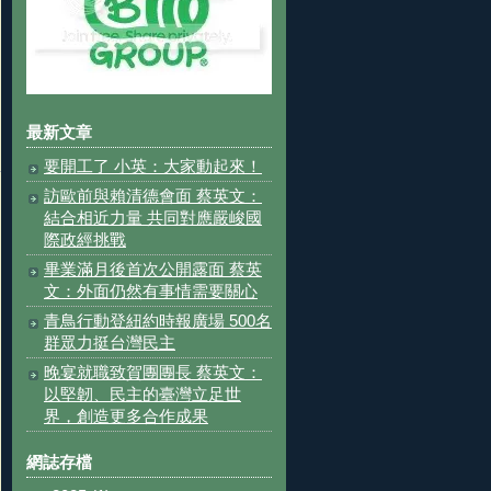
最新文章
要開工了 小英：大家動起來！
訪歐前與賴清德會面 蔡英文：
結合相近力量 共同對應嚴峻國
際政經挑戰
畢業滿月後首次公開露面 蔡英
文：外面仍然有事情需要關心
青鳥行動登紐約時報廣場 500名
群眾力挺台灣民主
晚宴就職致賀團團長 蔡英文：
以堅韌、民主的臺灣立足世
界，創造更多合作成果
網誌存檔