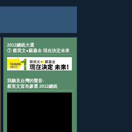
2012總統大選
① 蔡英文●蘇嘉全 現在決定未來
我聽見台灣的聲音-
蔡英文宣布參選 2012總統