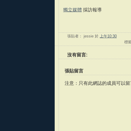
獨立媒體
採訪報導
張貼者：
jessie
於
上午10:30
標
沒有留言:
張貼留言
注意：只有此網誌的成員可以留