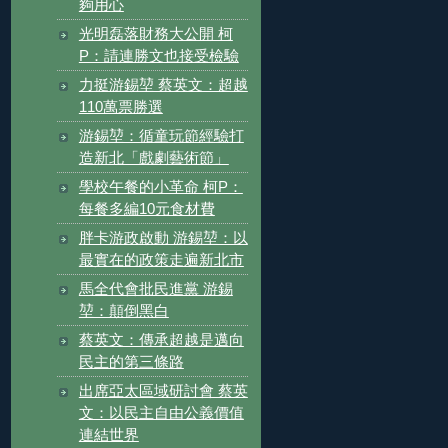
夠用心
光明磊落財務大公開 柯
P：請連勝文也接受檢驗
力挺游錫堃 蔡英文：超越
110萬票勝選
游錫堃：循童玩節經驗打
造新北「戲劇藝術節」
學校午餐的小革命 柯P：
每餐多編10元食材費
胖卡游政啟動 游錫堃：以
最實在的政策走遍新北市
馬全代會批民進黨 游錫
堃：顛倒黑白
蔡英文：傳承超越是邁向
民主的第三條路
出席亞太區域研討會 蔡英
文：以民主自由公義價值
連結世界