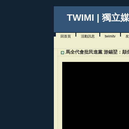
TWIMI | 獨立
回首頁
活動訊息
twimitv
友
馬全代會批民進黨 游錫堃：顛