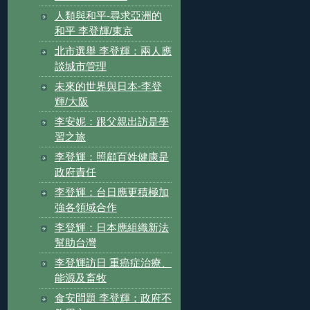
人類與和平-尋求亞洲的
和平 李登輝/東京
北市選舉 李登輝：兩人應
談城市管理
未來的世界與日本-李登
輝/大阪
李安妮：跟父親出訪是學
習之旅
李登輝：照顧百姓健康是
政府責任
李登輝：台日應更積極加
強各領域合作
李登輝：日本應組織新法
幫助台灣
李登輝訪日 重癌症治療、
能源及畜牧
食安問題 李登輝：政府不