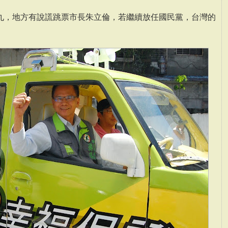
九，地方有說謊跳票市長朱立倫，若繼續放任國民黨，台灣的