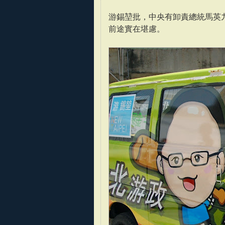
游錫堃批，中央有卸責總統馬英
前途實在堪慮。