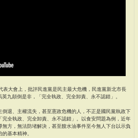
國代表大會上，批評民進黨是民主最大危機，民進黨新北市長
批馬英九顛倒是非，「完全執政、完全卸責、永不認錯」。
主倒退、主權流失，甚至憲政危機的人，不正是國民黨執政下
「完全執政、完全卸責、永不認錯」。以食安問題為例，近年
導無方，無法防堵解決，甚至餿水油事件至今無人下台以示負
治的基本精神。