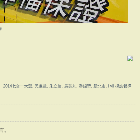
簿
：
2014七合一大選
,
民進黨
,
朱立倫
,
馬英九
,
游錫堃
,
新北市
,
IMI 採訪報導
言。