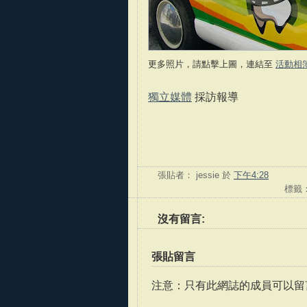
更多照片，請點擊上圖，連結至
活動相
獨立媒體
採訪報導
張貼者：
jessie
於
下午4:28
標籤
沒有留言:
張貼留言
注意：只有此網誌的成員可以留