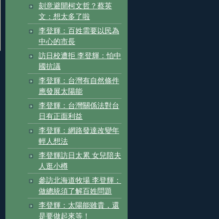
刻意避開柯文哲？蔡英
文：想太多了啦
李登輝：百姓需要以民為
中心的市長
訪日校遭拒 李登輝：怕中
國抗議
李登輝：台灣有自然條件
應發展太陽能
李登輝：台灣關係法對台
日有正面利益
李登輝：網路發達改變年
輕人想法
李登輝訪日太累 女兒陪夫
人逛小樽
參訪北海道牧場 李登輝：
做總統須了解百姓問題
李登輝：太陽能雖貴，還
是要做起來等！