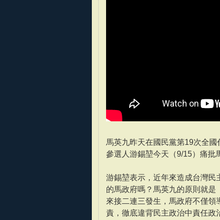
馬英九昨天在國民黨第19次全
參選人游錫堃今天（9/15）痛
游錫堃表示，近年來造成台灣民
的馬政府嗎？馬英九的原則就是
來接二連三發生，馬政府不僅領
責，徹底違背民主政治中責任政