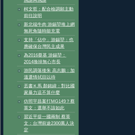
感謝再感謝
柯文哲：配合檢調願主動
前往說明
新北端牛肉 游錫堃推上網
無死角隨時能充電
支持「佔中」游錫堃：也
應確保台灣民主成果
為2016奠基 游錫堃：
2014換掉無心市長
游民調落後朱 高志鵬：加
溫選情拭目以待
丟書Ｋ馬 顏銘緯：對比國
家暴力這不算什麼
仿照宇昌案打MG149？蔡
英文：選舉不該如此
習近平提一國兩制 蔡英
文：台灣前途2300萬人決
定