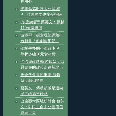
夠用心
光明磊落財務大公開 柯
P：請連勝文也接受檢驗
力挺游錫堃 蔡英文：超越
110萬票勝選
游錫堃：循童玩節經驗打
造新北「戲劇藝術節」
學校午餐的小革命 柯P：
每餐多編10元食材費
胖卡游政啟動 游錫堃：以
最實在的政策走遍新北市
馬全代會批民進黨 游錫
堃：顛倒黑白
蔡英文：傳承超越是邁向
民主的第三條路
出席亞太區域研討會 蔡英
文：以民主自由公義價值
連結世界