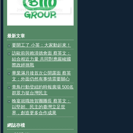
最新文章
要開工了 小英：大家動起來！
訪歐前與賴清德會面 蔡英文：
結合相近力量 共同對應嚴峻國
際政經挑戰
畢業滿月後首次公開露面 蔡英
文：外面仍然有事情需要關心
青鳥行動登紐約時報廣場 500名
群眾力挺台灣民主
晚宴就職致賀團團長 蔡英文：
以堅韌、民主的臺灣立足世
界，創造更多合作成果
網誌存檔