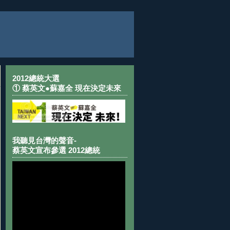
2012總統大選
① 蔡英文●蘇嘉全 現在決定未來
我聽見台灣的聲音-
蔡英文宣布參選 2012總統