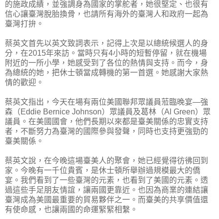
的施政成績，並強調身為國家的掌舵者，她很堅定、也很有
信心讓臺灣脫胎換骨，也請所有海外的臺灣人和政府一起為
臺灣打拚。
蔡英文首先以英文致詞表示，記得上次是以總統候選人的身
分，在2015年來訪。當時只有4小時的短暫停留，就在機場
附近的一所小學，她感受到了各位的熱情與支持。而今，身
為總統的她，把休士頓當成轉機的第一首選。她感謝大家熱
情的歡迎。
蔡英文指出，今天在場有兩位美國聯邦眾議員蒞臨晚宴—強
森（Eddie Bernice Johnson）眾議員及葛林（Al Green）眾
議員。在美國國會，他們長期以來都是臺美關係的忠實支持
者，不斷努力為臺灣的國際參與發聲，同時也支持更強勁的
臺美關係。
蔡英文說，在今晚這場臺美人的聚會，她已經覺得彷彿回到
家。今晚有一千位貴賓，是休士頓所舉辦過規模最大的僑
宴。我們看到了一些臺灣的元素，也看到了美國的元素。透
過這些手足朋友情誼，讓兩國更靠近。也因為商業的連結讓
臺灣成為美國最重要的貿易夥伴之一。而臺美的共享價值還
有使命感，也讓兩國的命運緊緊相繫。