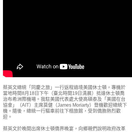
蔡英文總統「同慶之旅」一行返程過境美國休士頓，專機於
當地時間8月18日下午（臺北時間19日清晨）抵達休士頓喬
治布希洲際機場。我駐美國代表處大使高碩泰及「美國在台
協會」（AIT）主席莫健（James Moriarty）登機歡迎總統下
機。隨後，總統一行驅車前往下榻旅館，受到僑胞熱烈歡
迎。
蔡英文於晚間出席休士頓僑界晚宴，向鄉親們說明政府改革