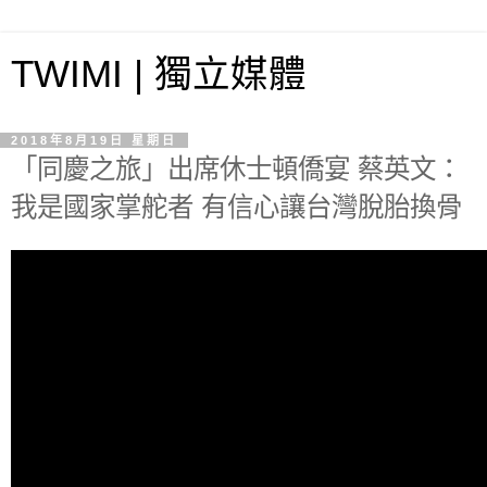
TWIMI | 獨立媒體
2018年8月19日 星期日
「同慶之旅」出席休士頓僑宴 蔡英文：
我是國家掌舵者 有信心讓台灣脫胎換骨