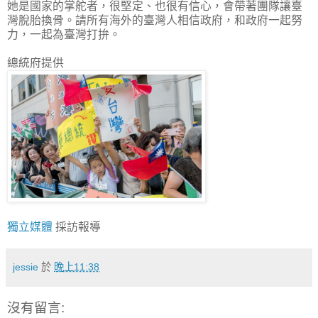
她是國家的掌舵者，很堅定、也很有信心，會帶著團隊讓臺
灣脫胎換骨。請所有海外的臺灣人相信政府，和政府一起努
力，一起為臺灣打拚。
總統府提供
獨立媒體
採訪報導
jessie
於
晚上11:38
沒有留言: