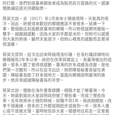
的打壓，我們知道臺美關係會成為點亮前方道路的光。感謝
僑胞讓這道光持續點燃。
蔡英文說，去（2017）年1月來休士頓過境時，天氣真的很
冷，因此，她覺得來歡迎的鄉親應該不會很多。結果一下
車，整個飯店前面都是臺灣的鄉親。所以她很誠懇地握每一
雙手，越握越感動，因為大家的手都是冰的，但她可以感覺
到大家的熱情，雖然天氣很冷，但她心裡真的感動而且覺得
很溫暖。
蔡英文提到，這次出訪來時過境洛杉磯，在洛杉磯詳細地向
鄉親報告2年多以來，政府在改革與建設上，為臺灣做出的成
績。很多人聽了覺得很感動，臺灣的許多成績及改變，是他
們第一次聽到。所以在這次出訪，她把陳菊秘書長留在美
國，陳秘書長跑了好多個地方，當面向鄉親說明臺灣的進
步。她非常感謝陳秘書長的辛勞。
蔡英文說，僑胞在海外要靠媒體、網路才能了解臺灣。今
天，她面對面向大家說明政府做了哪些事、完成了哪些改
革。去年她來休士頓的時候，就職不到1年，執政剛開始，改
革千頭萬緒，很多的工作都是剛起步或做到一半，很多人擔
心是不是做太慢。當時她告訴大家，穩健地往前走一定會看