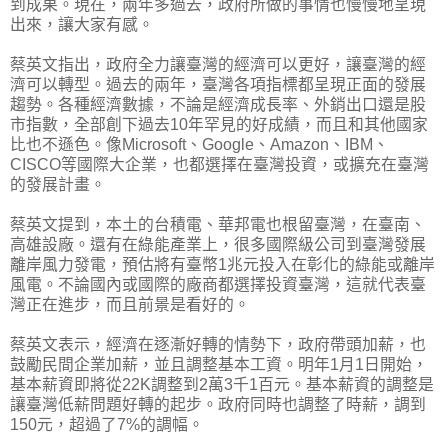
到成果。現在，兩年多過去，政府所做的事情也慢慢地呈現
出來，讓大家有感。
蔡英文指出，政府全力讓臺灣的經濟可以更好，讓臺灣的經
濟可以轉型。過去的兩年，臺灣各項指標都呈現正面的發展
趨勢。各種經濟數據，不論是經濟成長率、外銷出口還是股
市指數，全部創下過去10年罕見的好成績，而且和其他國家
比也不遜色。像Microsoft、Google、Amazon、IBM、
CISCO等國際大企業，也都選擇在臺灣投資，或擴充在臺灣
的發展計畫。
蔡英文提到，本土的台積電、華邦電也根留臺灣，在臺南、
高雄設廠。還有在綠能產業上，很多國際級公司到臺灣發展
離岸風力發電，預估將有臺幣1兆元投入在彰化的綠能或離岸
風電。不論國內或國際的廠商都選擇投資臺灣，這就代表臺
灣正在進步，而且前景是看好的。
蔡英文表示，經濟在逐漸好轉的情勢下，政府帶頭加薪，也
鼓勵民間企業加薪，並且調整基本工資。明年1月1日開始，
基本薪資即將從22K調整到2萬3千1百元。基本薪資的調整是
讓臺灣低薪問題好轉的起步。政府同時也調整了時薪，調到
150元，超過了7%的調幅。