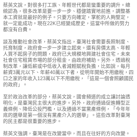
蔡英文說，對很多打工族、年輕世代都是蠻重要的調升。總
統認為，很多改革是要一步一步、穩健踏實地前進，調整基
本工資就是最好的例子。只要方向確定，掌舵的人夠堅定，
就一定能成功。現在22K已經變成歷史，這當中所做的努力
都沒有白費。
談及推動社會改革，蔡英文指出，臺灣社會需要長照制度、
托育制度，政府會一步一步建立起來。還有房價太高、年輕
人買不起房子的問題，政府已大規模地興建社會住宅，未來
社會住宅租賃市場的部分租金，由政府補助。另外，透過稅
制改革，讓低薪或中低收入者減輕賦稅負擔，比如說，每月
薪資3萬元以下、年薪40萬以下者，從明年開始不用繳稅，四
口之家的年收入123萬以下不用繳稅，「這是一個會照顧國民
的政府」。
至於政治改革的部分，蔡英文說，國會頻道的成立讓討論透
明化，是臺灣民主很大的進步。另外，政府通過促進轉型正
義條例、降低公投門檻，以及通過不當黨產條例，「今年年
底的選舉是第一個沒有黨產介入的選舉」。這些改革對臺灣
的民主都是很重要的進步。
蔡英文強調，臺灣是在改變當中，而且在往好的方向改變。