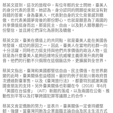
蔡英文提到，這次的旅程中，有位年輕的女士問她，臺美人
的身分代表的意思，她認為，身分認同的問題從來就沒有對
與錯的答案。身為臺美人，代表對自身的文化背景感到驕
傲，也代表美國夢背後的那份野心。也就是願意為了兩國的
共享價值挺身而出，那是民主、自由，以及對人類尊嚴的一
份堅信，並且將它們深化為原則及驕傲。
蔡英文說，臺美在價值上的共同點，就是臺美人能在美國各
地發達、成功的原因之一。因此，臺美人在當地的社群一向
十分活躍，同時也力挺支持與他們共享價值的政治人物。這
就是為什麼臺美人能夠迅速地反抗威權主義逐漸升高的聲
音。他們的行動不只侷限在這個飯店外，更擴展到全世界。
蔡英文指出，臺灣和美國都堅信自由、民主價值。在世界劇
變的此時，臺美關係愈益穩固。最好的例子就是川普政府首
次通過對臺軍售，以及《臺灣旅行法》，都要特別感謝美國
國會朋友的支持。另外臺美關係也彰顯在今（2018）年6月
「美國在台協會」（AIT）新館的落成，以及兩國在公衛、推
動性別平等以及打擊跨國犯罪等議題上的合作。
蔡英文肯定僑胞的努力，並表示，臺美關係一定會持續堅
韌、強健。當臺灣同胞及企業面臨言論自由及民主生活方式