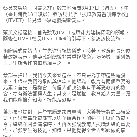
蔡英文總統「同慶之旅」於當地時間8月17日（週五）下午
（臺北時間18日凌晨）參訪貝里斯「技職教育暨訓練學校」
（ITVET）並見證華碩電腦捐贈儀式。
蔡英文抵達後，首先聽取ITVET技職能力建構概況的簡報，
隨後在ITVET校長Dean Tillett的引導下，參訪該校設施。
捐贈儀式開始時，首先進行祝禱儀式，接著，教育部長葉俊
榮致詞表示，他要感謝總統非常重視教育這項領域，並列為
與貝里斯合作的重點項目之一。
葉部長指出，我們今天來到這裡，不只是為了帶這些電腦
來，也帶來我們的承諾與信念。他認為，教育有兩個重要的
元素：首先，是機會—每個人都應該享有平等受教育的機
會，才有辦法翻轉人生；其次，是賦權—教育給人力量，讓
我們能夠擁有知識、技能及態度。
葉部長也提到，這些電腦是來自臺灣一家獲獎無數的華碩公
司，他很榮幸教育部可以與華碩合作，加強貝里斯的教育。
今早總統在國會演講時，也再次強調教育與技職訓練的重要
性，加強學生的技能、知識，是他覺得全世界都該做的事
情。