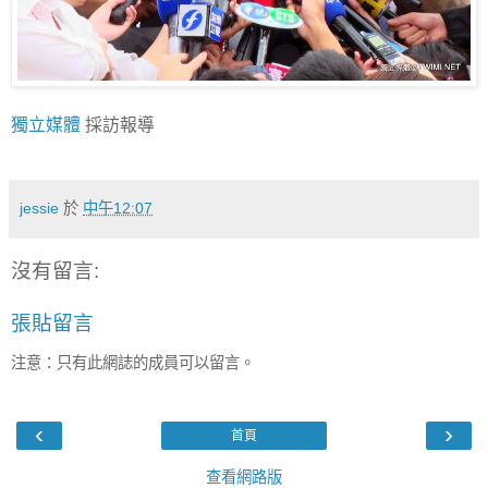
獨立媒體
採訪報導
jessie
於
中午12:07
沒有留言:
張貼留言
注意：只有此網誌的成員可以留言。
‹
›
首頁
查看網路版