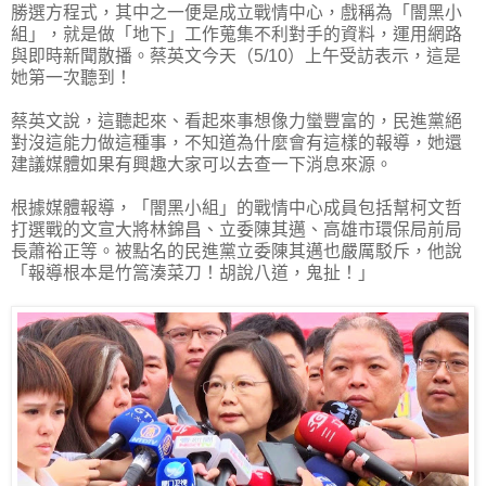
勝選方程式，其中之一便是成立戰情中心，戲稱為「闇黑小
組」，就是做「地下」工作蒐集不利對手的資料，運用網路
與即時新聞散播。蔡英文今天（5/10）上午受訪表示，這是
她第一次聽到！
蔡英文說，這聽起來、看起來事想像力蠻豐富的，民進黨絕
對沒這能力做這種事，不知道為什麼會有這樣的報導，她還
建議媒體如果有興趣大家可以去查一下消息來源。
根據媒體報導，「闇黑小組」的戰情中心成員包括幫柯文哲
打選戰的文宣大將林錦昌、立委陳其邁、高雄市環保局前局
長蕭裕正等。被點名的民進黨立委陳其邁也嚴厲駁斥，他說
「報導根本是竹篙湊菜刀！胡說八道，鬼扯！」