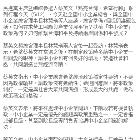
民進黨主席暨總統參選人蔡英文「點亮台灣、希望行腳」系
列行程今天（5/12），今天赴全國中小企業總會，與全國中
小企業總會理事長林慧瑛等人座談。總會準備7個提問議題包
括，如何尋求勞工照顧與產業發展平衡？扶植「中小企業」
政策為何？如何維繫台海和平及持續兩岸關係和平發展？
蔡英文與總會理事長林慧瑛兩人會後一起受訪，林慧瑛表
示，希望蔡英文在當選之後，在制定政策時多給中小企業一
些關愛的眼神，讓中小企也有個良好的環境，製造社會和
諧，共同創造台灣經濟奇蹟。
蔡英文指出，中小企業總會希望經濟政策穩定性要夠，不要
因為政權輪替，讓政策沒有延續性；她則回應說，將來政策
制訂，一定是與社會大眾共同溝通，形成最大的共識，做為
政策穩定的基礎。
蔡英文表示，將來在處理中小企業問題，下階段若有機會執
政，中小企業一定是優先的議題與政策重點之一，一定會指
派部長級、甚至副院長級專門負責協調中小企業問題的解
決。
蔡英文說，中小企業面臨的問題比大企業還多，無論是人力