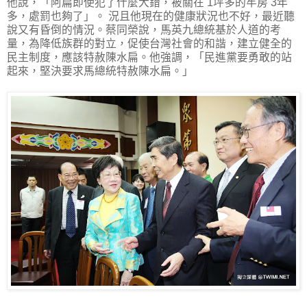
他說，「阿扁即使犯了什麼大錯，被關在 1坪多的牢房 3年
多，處罰也夠了」。 況且他現在的健康狀況也不好，最近聽
說又有昏倒的情況。蔡同榮說，馬英九總統基於人道的考
量，為降低族群的對立，促使台灣社會的和諧，建立健全的
民主制度，應該特赦陳水扁。他強調，「民進黨要勇敢的站
起來，堅決要求馬總統特赦陳水扁。」