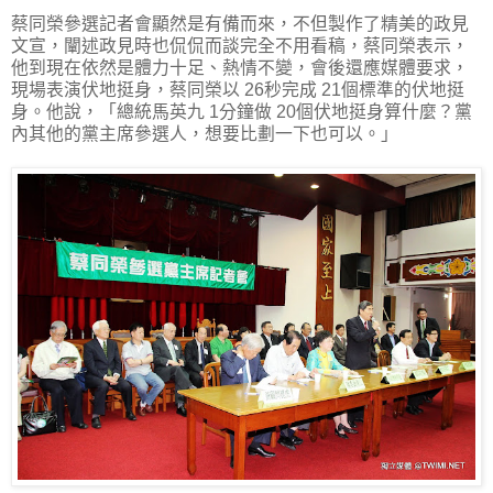
蔡同榮參選記者會顯然是有備而來，不但製作了精美的政見
文宣，闡述政見時也侃侃而談完全不用看稿，蔡同榮表示，
他到現在依然是體力十足、熱情不變，會後還應媒體要求，
現場表演伏地挺身，蔡同榮以 26秒完成 21個標準的伏地挺
身。他說，「總統馬英九 1分鐘做 20個伏地挺身算什麼？黨
內其他的黨主席參選人，想要比劃一下也可以。」