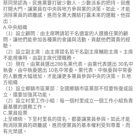
蔡同榮認為，民進黨要打破少數人、少數派系的把持，就應
打開大門，讓黨員在中央與地方參與黨的決策。如此，才能
消除黨員的疏離感，進而全黨大團結打贏未來的選戰。他提
出：
A.中央組織
（1）設立顧問：由主席聘請若干名適當的人選擔任黨的顧
問，讓他們能參加各種黨的會議與活動，貢獻他們寶貴的經
驗。
（2）設立副主席：由主席提名若干名副主席輔助主席。主席
不能視事時，由副主席代理職務。
（3）現在，由黨員選出286名黨代表，由黨代表選出 30名中
執委，由中執委選出 10名中常委。黨代表、中執委與中常委
的人數應大幅增加，才能讓更多黨員參與中央的決策。 B.地
方組織
（1）設立鄉鎮市區黨部：全國鄉鎮市區黨部不但要恢復或設
立，還要加強其功能。
（2）設立村里工作小組：每一個村里成立一個工作小組負責
最基層的選務工作。
C.黨員投票
上至總統、下至村里長的提名，都要讓黨員參與。如此才能
夠消除黨員的疏離感，進而使黨員的基本權利受到尊重，而
有光榮感。