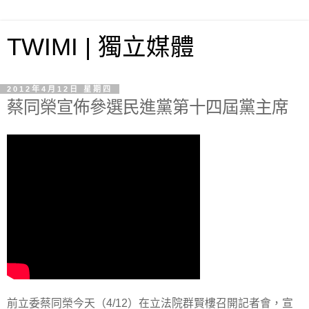
TWIMI | 獨立媒體
2012年4月12日 星期四
蔡同榮宣佈參選民進黨第十四屆黨主席
前立委蔡同榮今天（4/12）在立法院群賢樓召開記者會，宣