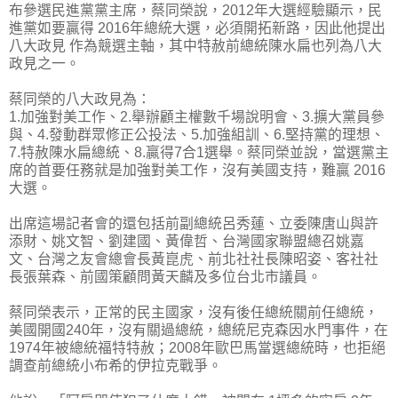
布參選民進黨黨主席，蔡同榮說，2012年大選經驗顯示，民
進黨如要贏得 2016年總統大選，必須開拓新路，因此他提出
八大政見 作為競選主軸，其中特赦前總統陳水扁也列為八大
政見之一。
蔡同榮的八大政見為：
1.加強對美工作、2.舉辦顧主權數千場說明會、3.擴大黨員參
與、4.發動群眾修正公投法、5.加強組訓、6.堅持黨的理想、
7.特赦陳水扁總統、8.贏得7合1選舉。蔡同榮並說，當選黨主
席的首要任務就是加強對美工作，沒有美國支持，難贏 2016
大選。
出席這場記者會的還包括前副總統呂秀蓮、立委陳唐山與許
添財、姚文智、劉建國、黃偉哲、台灣國家聯盟總召姚嘉
文、台灣之友會總會長黃崑虎、前北社社長陳昭姿、客社社
長張葉森、前國策顧問黃天麟及多位台北市議員。
蔡同榮表示，正常的民主國家，沒有後任總統關前任總統，
美國開國240年，沒有關過總統，總統尼克森因水門事件，在
1974年被總統福特特赦；2008年歐巴馬當選總統時，也拒絕
調查前總統小布希的伊拉克戰爭。