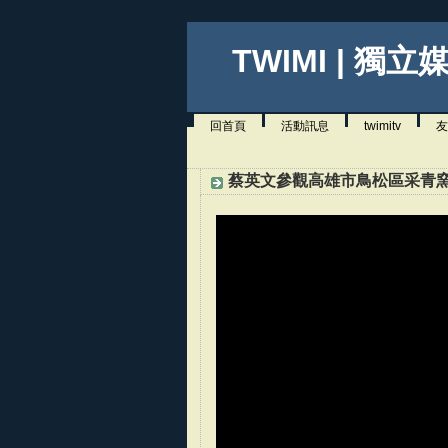
TWIMI | 獨立
回首頁
活動訊息
twimitv
友
蔡英文參觀高雄市鳥松區采青