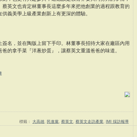
。蔡英文也肯定林董事長這麼多年來把他創業的過程跟教育的
在供義美學上級產業創新上有更深的體驗。
上簽名，並在陶版上留下手印。林董事長招待大家在廠區內用
爸爸的拿手菜『洋蔥炒蛋』，讓蔡英文重溫爸爸的味道。
簿
標籤：
大高雄
,
民進黨
,
蔡英文
,
蔡英文走訪產業
,
IMI 採訪報導