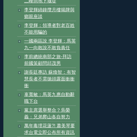
二峰圳地下堰堤
李登輝綿鐘攬月樓揭牌與
鄉親座談
李登輝：領導者對老百姓
不能用騙的
一國兩區說 李登輝：馬英
九一向敢說不敢負責任
李前總統南部之旅-拜訪
前國策顧問邱茂男
謝長廷專訪 蘇煥智：有智
慧長者不需拋頭露面衝衝
衝
辜寬敏：馬英九應自動辭
職下台
黨主席選舉整合？吳榮
義：兄弟爬山各自努力
萬年毒埋花蓮?! 蕭美琴要
求台電立即公布所有資訊