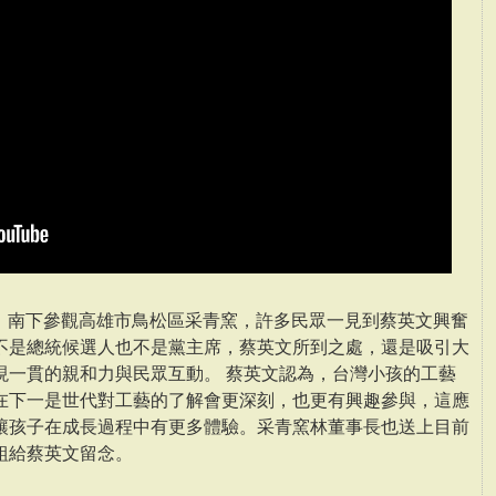
2）南下參觀高雄市鳥松區采青窯，許多民眾一見到蔡英文興奮
不是總統候選人也不是黨主席，蔡英文所到之處，還是吸引大
現一貫的親和力與民眾互動。 蔡英文認為，台灣小孩的工藝
在下一是世代對工藝的了解會更深刻，也更有興趣參與，這應
讓孩子在成長過程中有更多體驗。采青窯林董事長也送上目前
組給蔡英文留念。