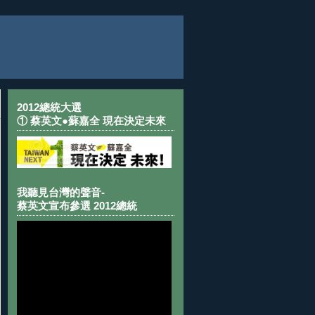
2012總統大選
① 蔡英文●蘇嘉全 現在決定未來
我聽見台灣的聲音-
蔡英文宣布參選 2012總統