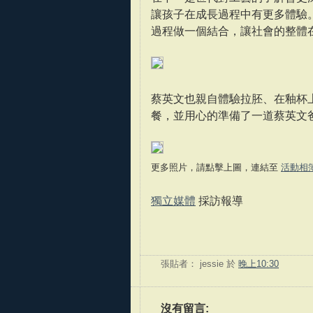
讓孩子在成長過程中有更多體驗
過程做一個結合，讓社會的整體
蔡英文也親自體驗拉胚、在釉杯
餐，並用心的準備了一道蔡英文
更多照片，請點擊上圖，連結至
活動相
獨立媒體
採訪報導
張貼者：
jessie
於
晚上10:30
沒有留言: