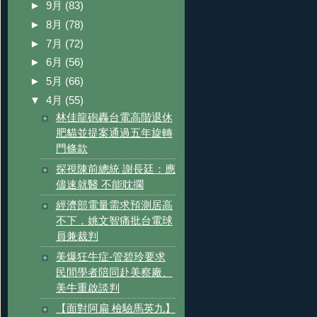
►
9月
(83)
►
8月
(78)
►
7月
(72)
►
6月
(56)
►
5月
(66)
▼
4月
(55)
林佳龍砲轟台電高階退休
肥貓並提案通過五年旋轉
門條款
探視陳前總統 謝長廷：應
儘速就醫 不能耽擱
經濟部電量需求預測居高
不下，姚文智痛批台電球
員兼裁判
美爆狂牛症-管碧玲要求
民間學者陪同赴美察廠、
美牛重啟談判
【面對阿扁 檢驗馬英九】