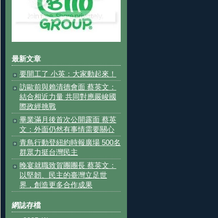
最新文章
要開工了 小英：大家動起來！
訪歐前與賴清德會面 蔡英文：
結合相近力量 共同對應嚴峻國
際政經挑戰
畢業滿月後首次公開露面 蔡英
文：外面仍然有事情需要關心
青鳥行動登紐約時報廣場 500名
群眾力挺台灣民主
晚宴就職致賀團團長 蔡英文：
以堅韌、民主的臺灣立足世
界，創造更多合作成果
網誌存檔