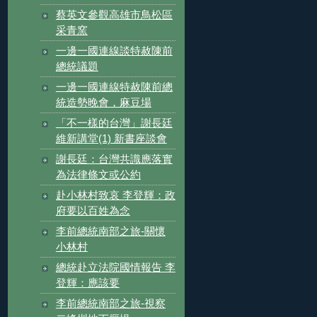
蔡英文參觀高雄市鳥松區
采青窯
一邊一國連線談特赦陳前
總統議題
一邊一國連線特赦陳前總
統造勢晚會，麻豆場
「不一樣的台灣」謝長廷
維新講堂(1) 新書座談會
謝長廷：台灣共識應落實
為法律條文或公約
赴小林村致哀 李登輝：政
府要以百姓為念
李前總統南部之旅-關懷
小林村
總統赴立法院國情報告 李
登輝：應該要
李前總統南部之旅-視察