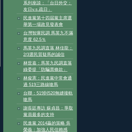
系列座談：「台日外交：
友日v.s.疏日」
民進黨第十四屆黨主席選
舉第一場政見發表會
台灣智庫民調 馬英九不滿
意度 62.5％
馬英九民調直落 林佳龍：
2/3選民質疑馬的誠信
林世嘉：馬英九民調直落
綠委提「防騙票條款」
林俊憲：民進黨中常會通
過 519三路線嗆馬
台聯：519到520無縫接軌
嗆馬
謝長廷專訪 蘇貞昌：爭取
黨員最多的支持
民進黨 2014贏的策略 吳
榮義：加強人民信賴感